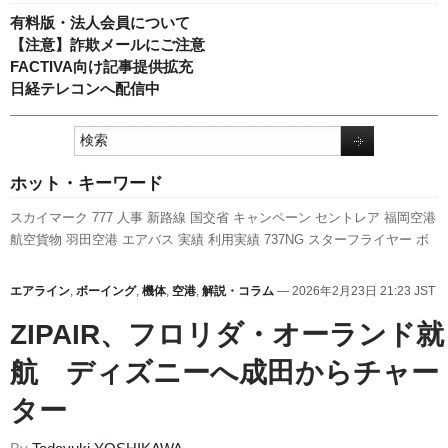
有料版・法人会員について
【注意】詐欺メールにご注意
FACTIVA向け記事提供拡充
日経テレコンへ配信中
ホット・キーワード
スカイマーク
777
人事
新路線
国交省
キャンペーン
セントレア
福岡空港
航空貨物
羽田空港
エアバス
実績
利用実績
737NG
スターフライヤー
ボ
ーイング
787
ANAホールディングス
発着回数
客室乗務員
A320
新千歳空
港
全日空
伊丹空港
新型コロナウイルス
国交省航空局
LCC
訪日客
ピー
エアライン
,
ボーイング
,
機体
,
空港
,
解説・コラム
— 2026年2月23日 21:23 JST
チ・アビエーション
旅客数
成田空港
A350 XWB
関西空港
日本航空
先週
の注目記事
ZIPAIR、フロリダ・オーランド就
航 ディズニーへ成田からチャー
ター