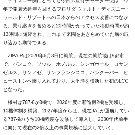
ディズニー側にとっても今回の直行チャーター便は、今
年で開園55周年を迎えるフロリダ ウォルト・ディズニー・
ワールド・リゾートへの日本からのアクセス改善につなが
る。乗り継ぎを含めると20時間かかっていた移動時間が約
13時間に短縮され、これまで来園をあきらめていた層の取
り込みも期待できる。
ZIPAIRは2020年6月3日に就航。現在の就航地は9都市
で、バンコク、ソウル、ホノルル、シンガポール、ロサン
ゼルス、サンノゼ、サンフランシスコ、バンクーバー、ヒ
ューストンへ乗り入れており、太平洋を横断した初のLCC
となった。
機材は787-8が8機で、2026年度に新造機2機を受領し、
10機体制を構築。2027年度からは、現在JALが運航してい
る787-9のうち10機程度を改修して導入し、2030年代前半
に向けて現在の2倍以上の事業規模に拡大していく。