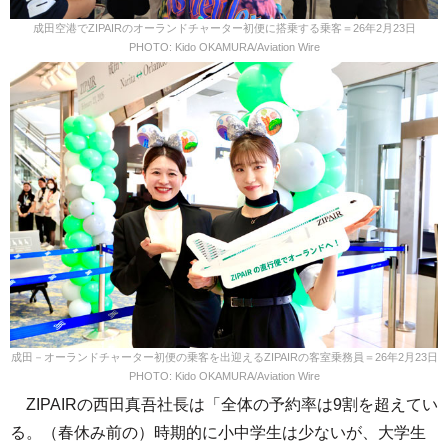
成田空港でZIPAIRのオーランドチャーター初便に搭乗する乗客＝26年2月23日
PHOTO: Kido OKAMURA/Aviation Wire
成田－オーランドチャーター初便の乗客を出迎えるZIPAIRの客室乗務員＝26年2月23日
PHOTO: Kido OKAMURA/Aviation Wire
ZIPAIRの西田真吾社長は「全体の予約率は9割を超えてい
る。（春休み前の）時期的に小中学生は少ないが、大学生