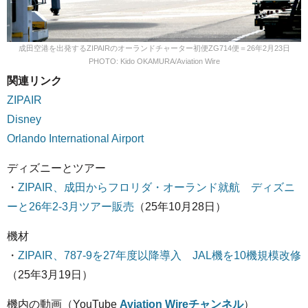
成田空港を出発するZIPAIRのオーランドチャーター初便ZG714便＝26年2月23日
PHOTO: Kido OKAMURA/Aviation Wire
関連リンク
ZIPAIR
Disney
Orlando International Airport
ディズニーとツアー
・
ZIPAIR、成田からフロリダ・オーランド就航 ディズニ
ーと26年2-3月ツアー販売
（25年10月28日）
機材
・
ZIPAIR、787-9を27年度以降導入 JAL機を10機規模改修
（25年3月19日）
機内の動画（YouTube
Aviation Wireチャンネル
）