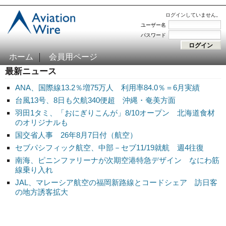
ログインしていません。
ユーザー名
パスワード
ホーム
会員用ページ
最新ニュース
ANA、国際線13.2％増75万人 利用率84.0％＝6月実績
台風13号、8日も欠航340便超 沖縄・奄美方面
羽田1タミ、「おにぎりこんが」8/10オープン 北海道食材
のオリジナルも
国交省人事 26年8月7日付（航空）
セブパシフィック航空、中部－セブ11/19就航 週4往復
南海、ピニンファリーナが次期空港特急デザイン なにわ筋
線乗り入れ
JAL、マレーシア航空の福岡新路線とコードシェア 訪日客
の地方誘客拡大