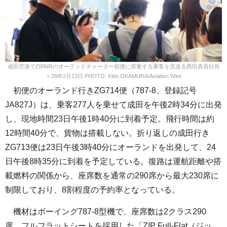
成田空港でZIPAIRのオーランドチャーター初便に搭乗する乗客を見送る西田真吾社長
＝26年2月23日 PHOTO: Kido OKAMURA/Aviation Wire
初便のオーランド行きZG714便（787-8、登録記号
JA827J）は、乗客277人を乗せて成田を午後2時34分に出発
し、現地時間23日午後1時40分に到着予定。飛行時間は約
12時間40分で、貨物は搭載しない。折り返しの成田行き
ZG713便は23日午後3時40分にオーランドを出発して、24
日午後8時35分に到着を予定している。復路は運航距離や搭
載燃料の関係から、座席数を通常の290席から最大230席に
制限しており、8割程度の予約率となっている。
機材はボーイング787-8型機で、座席数は2クラス290
席。フルフラットシートを採用した「ZIP Full-Flat（ジッ