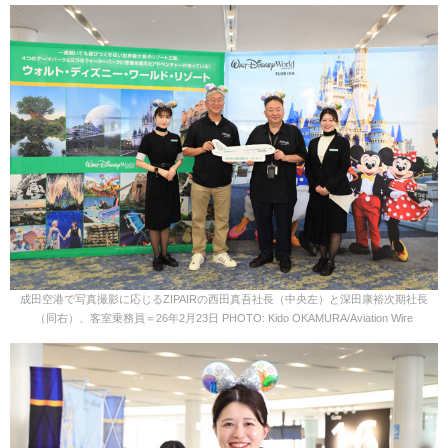
成田空港で写真撮影に応じるZIPAIRの西田真吾社長（中央左）と深田康裕次期社長
（同右）、客室乗務員＝26年2月23日 PHOTO: Kido OKAMURA/Aviation Wire