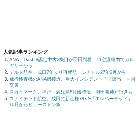
人気記事ランキング
ANA、Dash 8認定中古2機目が羽田到着 11空港経由でカル
ガリーから
デルタ航空、成田7年ぶり再就航 シアトル27年3月から
飛行検査機のANA機接近、重大インシデント「非該当」＝国
交省
スカイマーク、神戸－鹿児島8月臨時便 羽田発神戸行きも
ユナイテッド航空、成田に新仕様787-9「エレベーテッド」
10月からヒューストン線