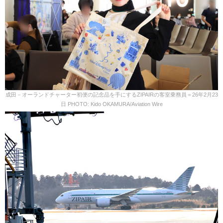
成田－オーランドチャーター初便の記念品を手にするZIPAIRの客室乗務員＝26年2月23
日 PHOTO: Kido OKAMURA/Aviation Wire