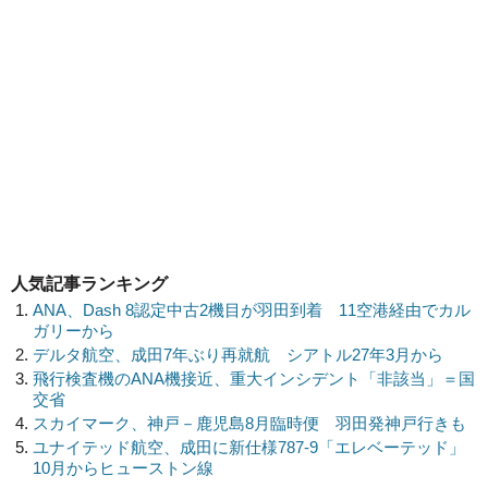
人気記事ランキング
ANA、Dash 8認定中古2機目が羽田到着 11空港経由でカル
ガリーから
デルタ航空、成田7年ぶり再就航 シアトル27年3月から
飛行検査機のANA機接近、重大インシデント「非該当」＝国
交省
スカイマーク、神戸－鹿児島8月臨時便 羽田発神戸行きも
ユナイテッド航空、成田に新仕様787-9「エレベーテッド」
10月からヒューストン線