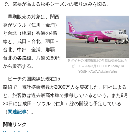
で、需要が高まる秋冬シーズンの取り込みを図る。
早期販売の対象は、関西
発がソウル（仁川・金浦）
と台北（桃園）香港の4路
線と、成田－台北、羽田－
台北、中部－金浦、那覇－
台北の各路線。片道5280円
冬ダイヤの国際8路線の早期販売を始めた
から販売する。
ピーチ＝26年3月 PHOTO: Tadayuki
YOSHIKAWA/Aviation Wire
ピーチの国際線は現在15
路線で、累計搭乗者数が2000万人を突破した。同社による
と、旅客数は過去最高水準で推移しているという。また9月
20日には成田－ソウル（仁川）線の開設も予定している
（
関連記事
）。
関連リンク