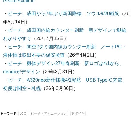
Peach Aviation
・
ピーチ、成田から7年ぶり新国際線 ソウル9/20就航
（26
年5月14日）
・
ピーチ、成田国内線カウンター刷新 新デザインで動線
わかりやすく
（26年4月15日）
・
ピーチ、関空2タミ国内線カウンター刷新 ノートPC・
液体物は取出不要の保安検査
（26年4月2日）
・
ピーチ、機体デザイン27年春刷新 新ロゴは4/1から、
nendoがデザイン
（26年3月31日）
・
ピーチ、A320neo新仕様機4/1就航 USB Type-C充電、
初便は関空－札幌
（26年3月30日）
キーワード:
LCC
ピーチ・アビエーション
冬ダイヤ