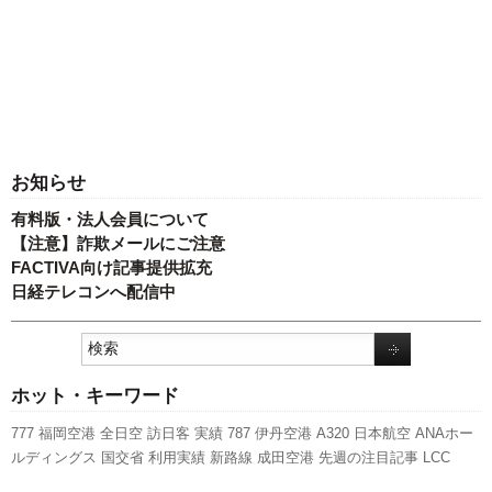
お知らせ
有料版・法人会員について
【注意】詐欺メールにご注意
FACTIVA向け記事提供拡充
日経テレコンへ配信中
ホット・キーワード
777
福岡空港
全日空
訪日客
実績
787
伊丹空港
A320
日本航空
ANAホー
ルディングス
国交省
利用実績
新路線
成田空港
先週の注目記事
LCC
737NG
航空貨物
旅客数
国交省航空局
客室乗務員
スカイマーク
羽田空港