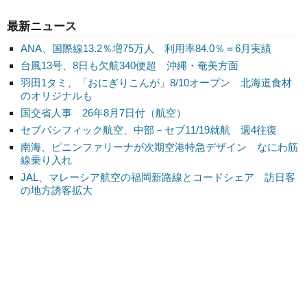
最新ニュース
ANA、国際線13.2％増75万人 利用率84.0％＝6月実績
台風13号、8日も欠航340便超 沖縄・奄美方面
羽田1タミ、「おにぎりこんが」8/10オープン 北海道食材
のオリジナルも
国交省人事 26年8月7日付（航空）
セブパシフィック航空、中部－セブ11/19就航 週4往復
南海、ピニンファリーナが次期空港特急デザイン なにわ筋
線乗り入れ
JAL、マレーシア航空の福岡新路線とコードシェア 訪日客
の地方誘客拡大