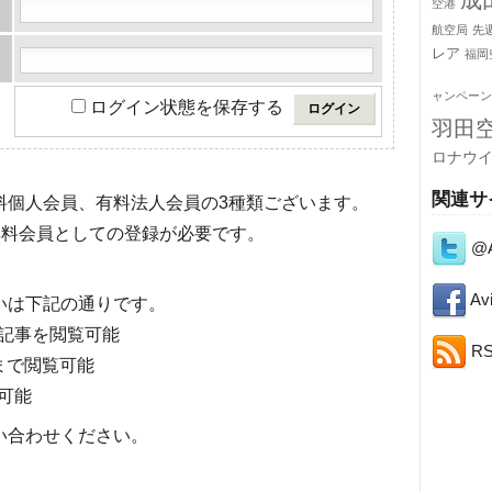
成
空港
航空局
先
レア
福岡
ャンペーン
ログイン状態を保存する
羽田
ロナウ
関連サ
有料個人会員、有料法人会員の3種類ございます。
料会員としての登録が必要です。
@A
Avi
いは下記の通りです。
記事を閲覧可能
R
まで閲覧可能
可能
い合わせください。