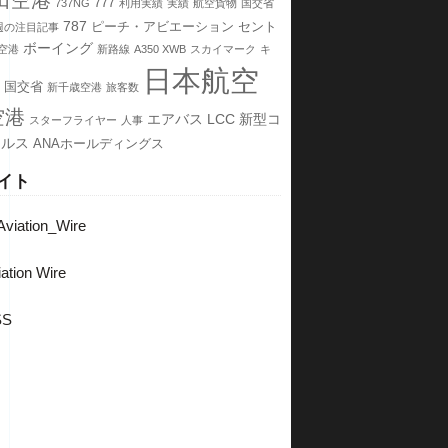
田空港
777
737NG
利用実績
実績
航空貨物
国交省
787
ピーチ・アビエーション
セント
週の注目記事
ボーイング
空港
新路線
A350 XWB
スカイマーク
キ
日本航空
国交省
新千歳空港
旅客数
空港
エアバス
LCC
新型コ
スターフライヤー
人事
イルス
ANAホールディングス
イト
viation_Wire
ation Wire
SS