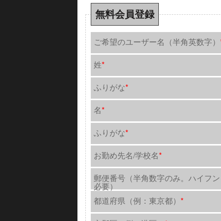
無料会員登録
ご希望のユーザー名（半角英数字）
姓
*
ふりがな
*
名
*
ふりがな
*
お勤め先名/学校名
*
郵便番号（半角数字のみ。ハイフン
必要）
都道府県（例：東京都）
*