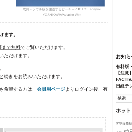
成田－ソウル線を開設するピーチ＝PHOTO: Tadayuki
YOSHIKAWA/Aviation Wire
けます。
事まで無料
でご覧いただけます。
いただけます。
お知ら
有料版
。
【注意
と続きをお読みいただけます。
FACT
日経テ
も希望する方は、
会員用ページ
よりログイン後、有
ホット
客室乗務員