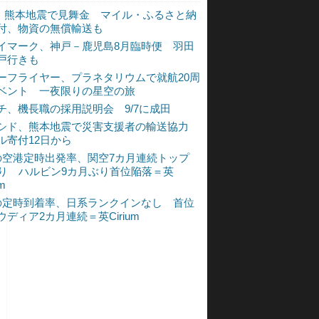
L、熊本地震で見舞金 マイル・ふるさと納
付、物資の無償輸送も
イマーク、神戸－鹿児島8月臨時便 羽田
戸行きも
ーフライヤー、プラネタリウムで就航20周
ベント 一夜限りの星空の旅
チ、機長職の採用説明会 9/7に成田
シド、熊本地震で災害支援者の輸送協力
ル寄付12日から
の空港定時出発率、関空7カ月連続トップ
入り ハルビン9カ月ぶり首位陥落＝英
um
の定時到着率、日系ランクインなし 首位
ウディア2カ月連続＝英Cirium