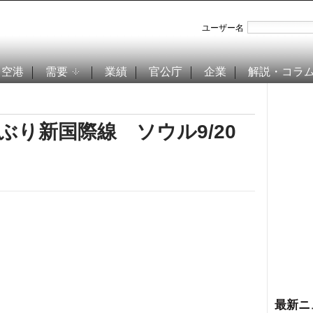
ユーザー名
空港
需要
業績
官公庁
企業
解説・コラ
ぶり新国際線 ソウル9/20
最新ニ