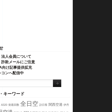
せ
・法人会員について
】詐欺メールにご注意
IVA向け記事提供拡充
レコンへ配信中
・キーワード
全日空
関西空港
A320
発着回数
訪日客
伊丹