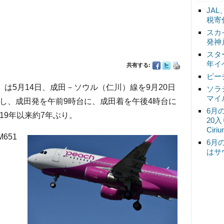
JA
税寄
スカ
発神
スタ
年イ
共有する:
ピー
）は5月14日、成田－ソウル（仁川）線を9月20日
ソラ
マイ
航し、成田発を午前9時台に、成田着を午後4時台に
6月
19年以来約7年ぶり。
20
Ciri
651
6月
はサ