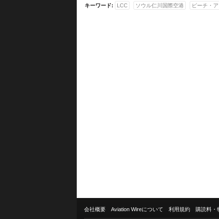
キーワード:
LCC
ソウル仁川国際空港
ピーチ・ア
会社概要
Aviation Wireについて
利用規約
購読料・