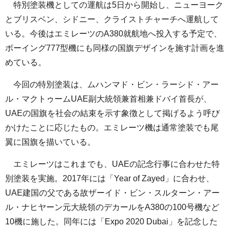
特別塗装機としての運航は5日から開始し、ニューヨーク
とブリスベン、シドニー、クライストチャーチへ運航して
いる。今後はエミレーツのA380就航地へ投入する予定で、
ボーイング777型機にも同様の国旗デザインを施す計画を進
めている。
今回の特別塗装は、ムハンマド・ビン・ラーシド・アー
ル・マクトゥームUAE副大統領兼首相兼ドバイ首長が、
UAEの国旗を社会の結束を示す象徴として掲げるよう呼び
かけたことに応じたもの。エミレーツ機は通常塗装でも尾
翼に国旗を描いている。
エミレーツはこれまでも、UAEの記念行事に合わせた特
別塗装を実施。2017年には「Year of Zayed」に合わせ、
UAE建国の父である故ザーイド・ビン・スルターン・アー
ル・ナヒヤーン元大統領のデカールをA380の100号機など
10機に施した。同年には「Expo 2020 Dubai」を記念した