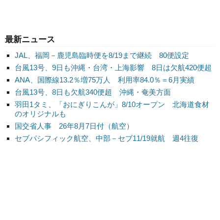
最新ニュース
JAL、福岡－鹿児島臨時便を8/19まで継続 80便設定
台風13号、9日も沖縄・台湾・上海影響 8日は欠航420便超
ANA、国際線13.2％増75万人 利用率84.0％＝6月実績
台風13号、8日も欠航340便超 沖縄・奄美方面
羽田1タミ、「おにぎりこんが」8/10オープン 北海道食材
のオリジナルも
国交省人事 26年8月7日付（航空）
セブパシフィック航空、中部－セブ11/19就航 週4往復