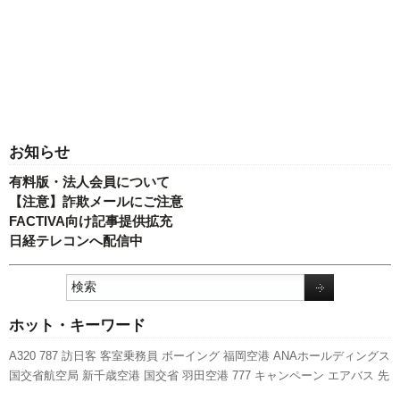
お知らせ
有料版・法人会員について
【注意】詐欺メールにご注意
FACTIVA向け記事提供拡充
日経テレコンへ配信中
ホット・キーワード
A320
787
訪日客
客室乗務員
ボーイング
福岡空港
ANAホールディングス
国交省航空局
新千歳空港
国交省
羽田空港
777
キャンペーン
エアバス
先
週の注目記事
伊丹空港
全日空
スターフライヤー
関西空港
スカイマーク