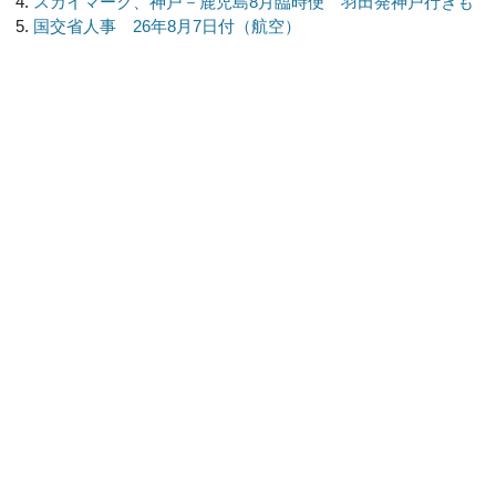
スカイマーク、神戸－鹿児島8月臨時便 羽田発神戸行きも
国交省人事 26年8月7日付（航空）