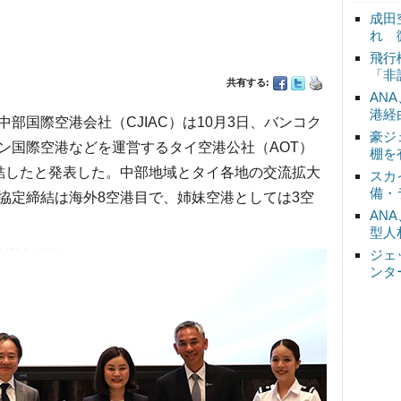
成田
れ 
飛行
「非
共有する:
AN
港経
国際空港会社（CJIAC）は10月3日、バンコク
豪ジ
ン国際空港などを運営するタイ空港公社（AOT）
棚を
結したと発表した。中部地域とタイ各地の交流拡大
スカ
備・
協定締結は海外8空港目で、姉妹空港としては3空
AN
型人
ジェ
ンタ