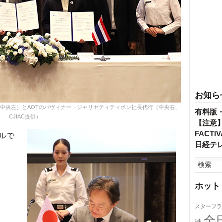
お知ら
（中央左）とAOTのパヴィナー・ジャリヤティティポン社長代行（中央右、
有料版
CJIAC提供）
【注意
FACT
ルで
日経テ
ホット
スターフラ
全