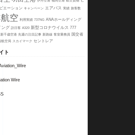
ピ
伊丹空港
福岡空港
航空貨物
エアバス
ビエーション
キャンペーン
実績
旅客数
本航空
ANAホールディング
利用実績
737NG
イング
新型コロナウイルス
777
訪日客
A320
国交省
新千歳空港
先週の注目記事
新路線
客室乗務員
セントレア
省航空局
スカイマーク
イト
viation_Wire
ation Wire
SS