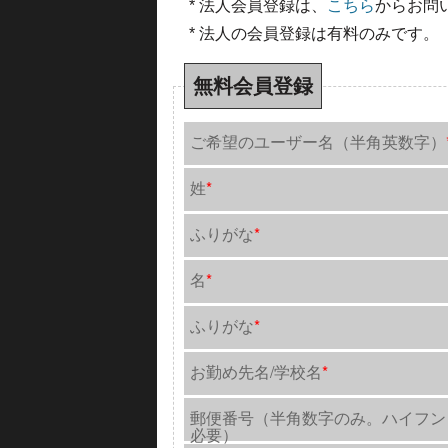
* 法人会員登録は、
こちら
からお問
* 法人の会員登録は有料のみです。
無料会員登録
ご希望のユーザー名（半角英数字）
姓
*
ふりがな
*
名
*
ふりがな
*
お勤め先名/学校名
*
郵便番号（半角数字のみ。ハイフン
必要）