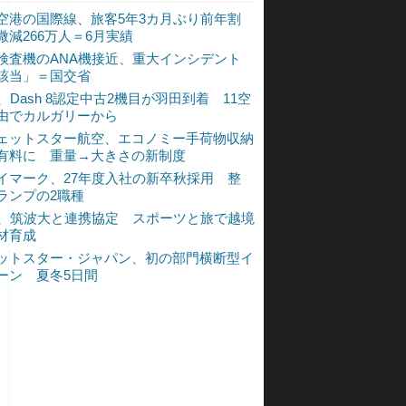
空港の国際線、旅客5年3カ月ぶり前年割
微減266万人＝6月実績
検査機のANA機接近、重大インシデント
該当」＝国交省
A、Dash 8認定中古2機目が羽田到着 11空
由でカルガリーから
ェットスター航空、エコノミー手荷物収納
有料に 重量→大きさの新制度
イマーク、27年度入社の新卒秋採用 整
ランプの2職種
A、筑波大と連携協定 スポーツと旅で越境
材育成
ットスター・ジャパン、初の部門横断型イ
ーン 夏冬5日間