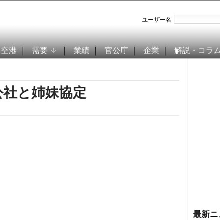
ユーザー名
空港
需要
業績
官公庁
企業
解説・コラ
公社と姉妹協定
最新ニ