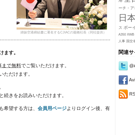
港
ーチ・ア
日
ボー
ス
姉妹空港締結書に署名するCJIACの籠橋社長（同社提供）
A350 XWB
人事
国交
関連サ
けます。
@A
事まで無料
でご覧いただけます。
いただけます。
Avi
。
R
と続きをお読みいただけます。
も希望する方は、
会員用ページ
よりログイン後、有