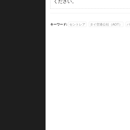
ください。
キーワード:
セントレア
タイ空港公社（AOT）
バ