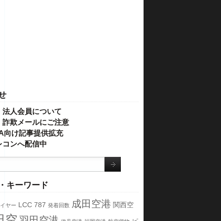
せ
・法人会員について
】詐欺メールにご注意
IVA向け記事提供拡充
レコンへ配信中
・キーワード
成田空港
LCC
787
関西空
イヤー
発着回数
日空
羽田空港