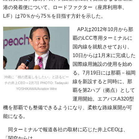
港の発着便について、ロードファクター（座席利用率、
L/F）は70％から75％を目指す方針を示した。
APJは2012年10月から那
覇のLCC専用ターミナルに
国内線を就航させており、
10日からは1月末に完成した
国際線用施設の使用を始め
る。7月19日には那覇－福岡
沖縄に「桃の恩返しをしたい」と語るピー
線を新設すると同時に、那
チの井上CEO＝2月7日 PHOTO: Tadayuki
YOSHIKAWA/Aviation Wire
覇を第2ハブ（拠点）として
運用開始。エアバスA320型
機を那覇でも整備できるようになり、柔軟な路線展開が可
能になる。
同ターミナルで報道各社の取材に応じた井上CEOは、
「関空からは