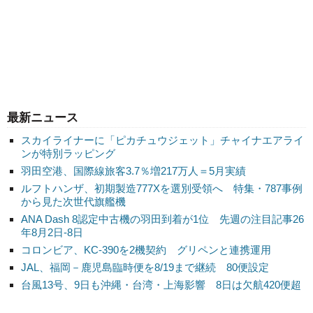
最新ニュース
スカイライナーに「ピカチュウジェット」チャイナエアライ
ンが特別ラッピング
羽田空港、国際線旅客3.7％増217万人＝5月実績
ルフトハンザ、初期製造777Xを選別受領へ 特集・787事例
から見た次世代旗艦機
ANA Dash 8認定中古機の羽田到着が1位 先週の注目記事26
年8月2日-8日
コロンビア、KC-390を2機契約 グリペンと連携運用
JAL、福岡－鹿児島臨時便を8/19まで継続 80便設定
台風13号、9日も沖縄・台湾・上海影響 8日は欠航420便超