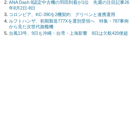
ANA Dash 8認定中古機の羽田到着が1位 先週の注目記事26
年8月2日-8日
コロンビア、KC-390を2機契約 グリペンと連携運用
ルフトハンザ、初期製造777Xを選別受領へ 特集・787事例
から見た次世代旗艦機
台風13号、9日も沖縄・台湾・上海影響 8日は欠航420便超