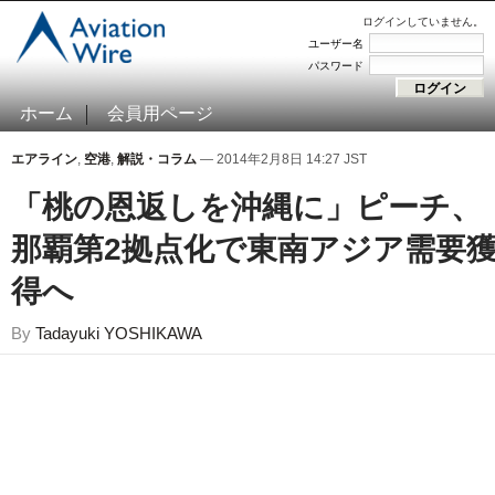
ログインしていません。
ユーザー名
パスワード
ホーム
会員用ページ
エアライン
,
空港
,
解説・コラム
— 2014年2月8日 14:27 JST
「桃の恩返しを沖縄に」ピーチ、
那覇第2拠点化で東南アジア需要
得へ
By
Tadayuki YOSHIKAWA