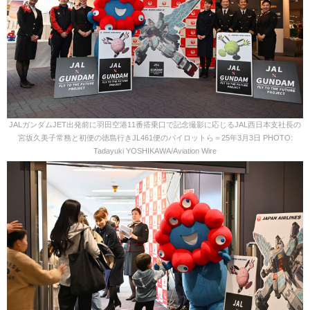
JALガンダムJET出発前に羽田空港11番搭乗口で記念撮影に応じるJAL西日本支社長の
宮坂久美子常務と初便の徳島行きJL461便のパイロットら＝25年3月3日 PHOTO:
Tadayuki YOSHIKAWA/Aviation Wire