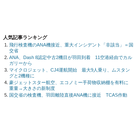
人気記事ランキング
飛行検査機のANA機接近、重大インシデント「非該当」＝国
交省
ANA、Dash 8認定中古2機目が羽田到着 11空港経由でカル
ガリーから
マイクロジェット、CJ4運航開始 最大9人乗り、ムスタン
グと2機種に
豪ジェットスター航空、エコノミー手荷物収納棚を有料に
重量→大きさの新制度
国交省の検査機、羽田離陸直後ANA機に接近 TCAS作動