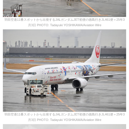
羽田空港11番スポットから出発するJALガンダムJET初便の徳島行きJL461便＝25年3
月3日 PHOTO: Tadayuki YOSHIKAWA/Aviation Wire
羽田空港11番スポットから出発するJALガンダムJET初便の徳島行きJL461便＝25年3
月3日 PHOTO: Tadayuki YOSHIKAWA/Aviation Wire