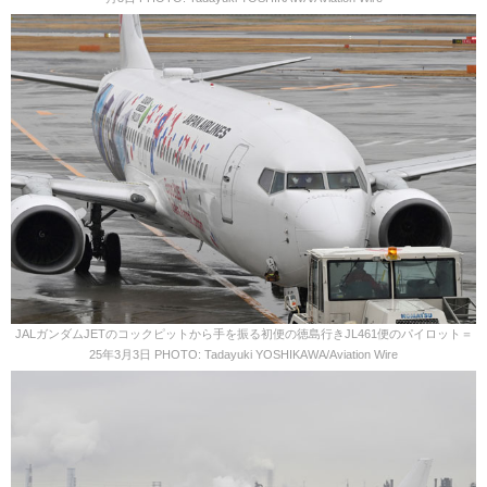
JALガンダムJETのコックピットから手を振る初便の徳島行きJL461便のパイロット＝
25年3月3日 PHOTO: Tadayuki YOSHIKAWA/Aviation Wire