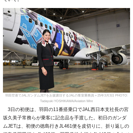
羽田空港でJALガンダムJETをお披露目するJALの客室乗務員＝25年3月3日 PHOTO:
Tadayuki YOSHIKAWA/Aviation Wire
3日の初便は、羽田の11番搭乗口でJAL西日本支社長の宮
坂久美子常務らが乗客に記念品を手渡した。初日のガンダ
ムJETは、初便の徳島行きJL461便を皮切りに、折り返しの