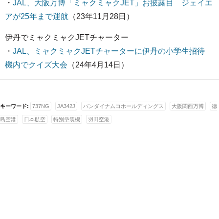
・
JAL、大阪万博「ミャクミャクJET」お披露目 ジェイエ
アが25年まで運航
（23年11月28日）
伊丹でミャクミャクJETチャーター
・
JAL、ミャクミャクJETチャーターに伊丹の小学生招待
機内でクイズ大会
（24年4月14日）
キーワード:
737NG
JA342J
バンダイナムコホールディングス
大阪関西万博
徳
島空港
日本航空
特別塗装機
羽田空港