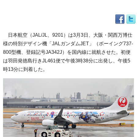
日本航空（JAL/JL、9201）は3月3日、大阪・関西万博仕
様の特別デザイン機「JALガンダムJET」（ボーイング737-
800型機、登録記号JA342J）を国内線に就航させた。初便
は羽田発徳島行きJL461便で午後3時38分に出発し、午後5
時13分に到着した。