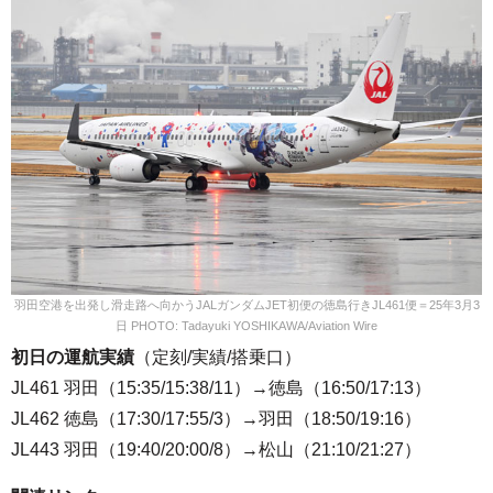
羽田空港を出発し滑走路へ向かうJALガンダムJET初便の徳島行きJL461便＝25年3月3
日 PHOTO: Tadayuki YOSHIKAWA/Aviation Wire
初日の運航実績
（定刻/実績/搭乗口）
JL461 羽田（15:35/15:38/11）→徳島（16:50/17:13）
JL462 徳島（17:30/17:55/3）→羽田（18:50/19:16）
JL443 羽田（19:40/20:00/8）→松山（21:10/21:27）