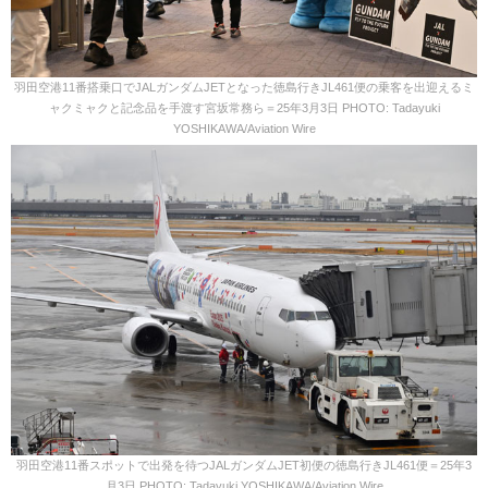
羽田空港11番搭乗口でJALガンダムJETとなった徳島行きJL461便の乗客を出迎えるミ
ャクミャクと記念品を手渡す宮坂常務ら＝25年3月3日 PHOTO: Tadayuki
YOSHIKAWA/Aviation Wire
羽田空港11番スポットで出発を待つJALガンダムJET初便の徳島行きJL461便＝25年3
月3日 PHOTO: Tadayuki YOSHIKAWA/Aviation Wire