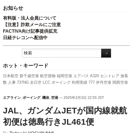
お知らせ
有料版・法人会員について
【注意】詐欺メールにご注意
FACTIVA向け記事提供拡充
日経テレコンへ配信中
ホット・キーワード
日本航空
新千歳空港
航空貨物
福岡空港
エアバス
A320
セントレア
旅客
数
人事
737NG
全日空
LCC
ボーイング
利用実績
777
伊丹空港
関西空港
国交省
羽田空港
スターフライヤー
先週の注目記事
訪日客
国交省航空局
ANAホールディングス
ピーチ・アビエーション
新路線
A350 XWB
実績
エアライン
,
ボーイング
,
機体
,
空港
— 2025年3月3日 22:55 JST
発着回数
客室乗務員
スカイマーク
新型コロナウイルス
キャンペーン
JAL、ガンダムJETが国内線就
787
成田空港
初便は徳島行きJL461便