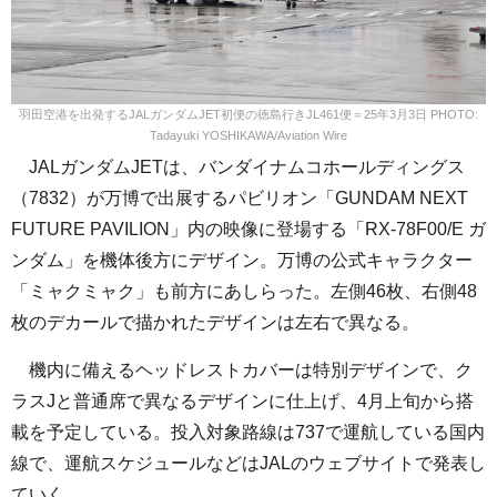
羽田空港を出発するJALガンダムJET初便の徳島行きJL461便＝25年3月3日 PHOTO:
Tadayuki YOSHIKAWA/Aviation Wire
JALガンダムJETは、バンダイナムコホールディングス
（7832）が万博で出展するパビリオン「GUNDAM NEXT
FUTURE PAVILION」内の映像に登場する「RX-78F00/E ガ
ンダム」を機体後方にデザイン。万博の公式キャラクター
「ミャクミャク」も前方にあしらった。左側46枚、右側48
枚のデカールで描かれたデザインは左右で異なる。
機内に備えるヘッドレストカバーは特別デザインで、ク
ラスJと普通席で異なるデザインに仕上げ、4月上旬から搭
載を予定している。投入対象路線は737で運航している国内
線で、運航スケジュールなどはJALのウェブサイトで発表し
ていく。