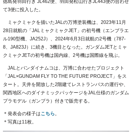
徳島発羽田行き JL462便、羽田発松山行きJL443便の合わせ
て3便に投入した。
ミャクミャクを描いたJALの万博塗装機は、2023年11月
28日就航の「JALミャクミャクJET」の初号機（エンブラエ
ル190型機、JA252J）、2024年6月3日就航の2号機（787-
8、JA823J）に続き、3機目となった。ガンダムJETとミャ
クミャクJETの初号機は国内線、2号機は国際線を飛ぶ。
JALとバンダイナムコは、万博に合わせたプロジェクト
「JAL×GUNDAM FLY TO THE FUTURE PROJECT」をス
タート。天井を開放した2階建てレストランバスの運行や、
関西地区へのダイナミックパッケージをJAL仕様のガンダム
プラモデル（ガンブラ）付きで販売する。
＊発表会の様子は
こちら
。
＊写真は11枚。