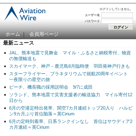
ログインしていません。
ユーザー名
パスワード
ホーム
会員用ページ
最新ニュース
JAL、熊本地震で見舞金 マイル・ふるさと納税寄付、物資
の無償輸送も
スカイマーク、神戸－鹿児島8月臨時便 羽田発神戸行きも
スターフライヤー、プラネタリウムで就航20周年イベント
一夜限りの星空の旅
ピーチ、機長職の採用説明会 9/7に成田
ソラシド、熊本地震で災害支援者の輸送協力 マイル寄付12
日から
6月の空港定時出発率、関空7カ月連続トップ20入り ハルビ
ン9カ月ぶり首位陥落＝英Cirium
6月の定時到着率、日系ランクインなし 首位はサウディア2
カ月連続＝英Cirium