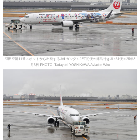
羽田空港11番スポットから出発するJALガンダムJET初便の徳島行きJL461便＝25年3
月3日 PHOTO: Tadayuki YOSHIKAWA/Aviation Wire