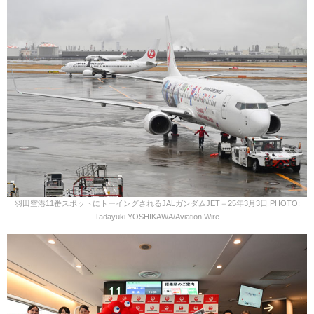
羽田空港11番スポットにトーイングされるJALガンダムJET＝25年3月3日 PHOTO:
Tadayuki YOSHIKAWA/Aviation Wire