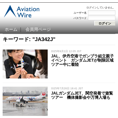
ログインしていません。
ユーザー名
パスワード
ホーム
会員用ページ
キーワード: "JA342J"
/ 2025年9月1日 12:05 JST
JAL、伊丹空港でガンプラ組立親子
イベント ガンダムJETが制限区域
ツアー中に着陸
/ 2025年7月26日 18:41 JST
JALガンダムJET、関空発着で遊覧
ツアー 機体撮影会や万博入場も