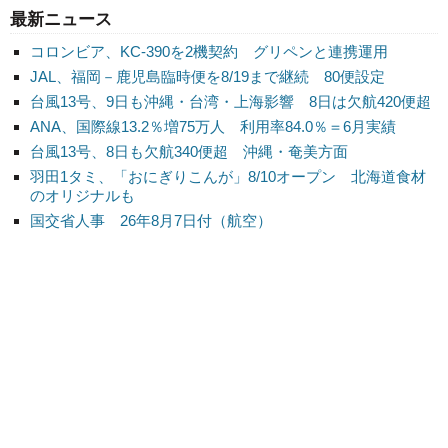
最新ニュース
コロンビア、KC-390を2機契約 グリペンと連携運用
JAL、福岡－鹿児島臨時便を8/19まで継続 80便設定
台風13号、9日も沖縄・台湾・上海影響 8日は欠航420便超
ANA、国際線13.2％増75万人 利用率84.0％＝6月実績
台風13号、8日も欠航340便超 沖縄・奄美方面
羽田1タミ、「おにぎりこんが」8/10オープン 北海道食材
のオリジナルも
国交省人事 26年8月7日付（航空）