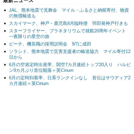
最新ニュース
JAL、熊本地震で見舞金 マイル・ふるさと納税寄付、物資
の無償輸送も
スカイマーク、神戸－鹿児島8月臨時便 羽田発神戸行きも
スターフライヤー、プラネタリウムで就航20周年イベント
一夜限りの星空の旅
ピーチ、機長職の採用説明会 9/7に成田
ソラシド、熊本地震で災害支援者の輸送協力 マイル寄付12
日から
6月の空港定時出発率、関空7カ月連続トップ20入り ハルビ
ン9カ月ぶり首位陥落＝英Cirium
6月の定時到着率、日系ランクインなし 首位はサウディア2
カ月連続＝英Cirium