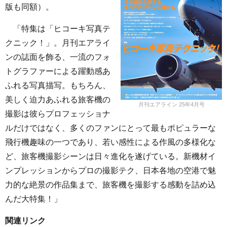
版も同額）。
「特集は「ヒコーキ写真テ
クニック！」。月刊エアライ
ンの誌面を飾る、一流のフォ
トグラファーによる躍動感あ
ふれる写真描写。もちろん、
美しく迫力あふれる旅客機の
月刊エアライン 25年4月号
撮影は彼らプロフェッショナ
ルだけではなく、多くのファンにとって最もポピュラーな
飛行機趣味の一つであり、若い感性による作風の多様化な
ど、旅客機撮影シーンは日々進化を遂げている。新機材イ
ンプレッションからプロの撮影テク、日本各地の空港で魅
力的な絶景の作品集まで、旅客機を撮影する感動を詰め込
んだ大特集！」
関連リンク