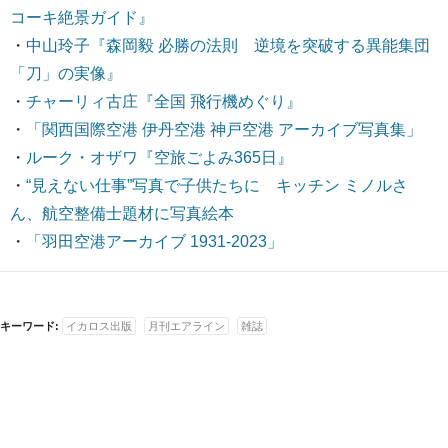
コーキ絶景ガイド』
・
中山玲子『森岡毅 必勝の法則 逆境を突破する異能集団
「刀」の実像』
・
チャーリィ古庄『全国 飛行機めぐり』
・
「関西国際空港 伊丹空港 神戸空港 アーカイブ写真集」
・
ルーク・オザワ『空旅ごよみ365日』
・
“見えない仕事”写真で子供たちに キッチン ミノルさ
ん、航空整備士題材に写真絵本
・
「羽田空港アーカイブ 1931-2023」
キーワード:
イカロス出版
月刊エアライン
雑誌