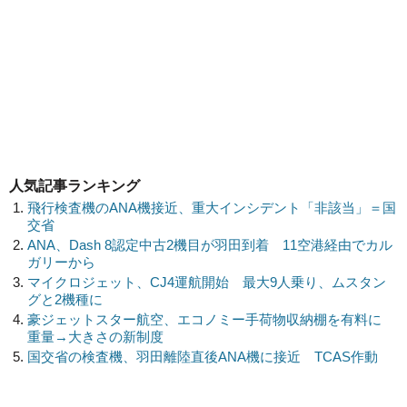
人気記事ランキング
飛行検査機のANA機接近、重大インシデント「非該当」＝国
交省
ANA、Dash 8認定中古2機目が羽田到着 11空港経由でカル
ガリーから
マイクロジェット、CJ4運航開始 最大9人乗り、ムスタン
グと2機種に
豪ジェットスター航空、エコノミー手荷物収納棚を有料に
重量→大きさの新制度
国交省の検査機、羽田離陸直後ANA機に接近 TCAS作動