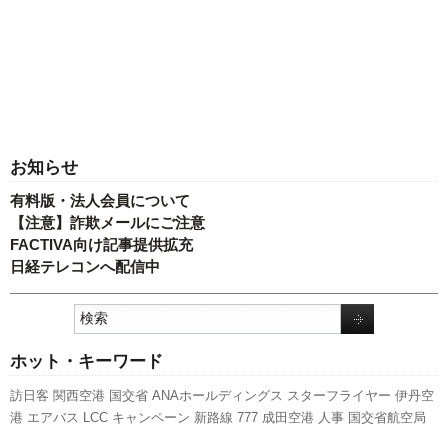
お知らせ
有料版・法人会員について
【注意】詐欺メールにご注意
FACTIVA向け記事提供拡充
日経テレコンへ配信中
ホット・キーワード
訪日客
関西空港
国交省
ANAホールディングス
スターフライヤー
伊丹空
港
エアバス
LCC
キャンペーン
新路線
777
成田空港
人事
国交省航空局
福岡空港
スカイマーク
セントレア
実績
旅客数
新型コロナウイルス
客室