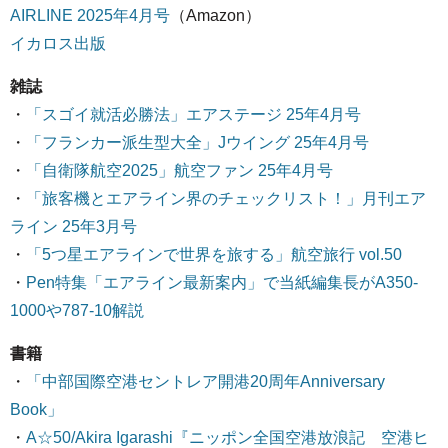
AIRLINE 2025年4月号
（Amazon）
イカロス出版
雑誌
・
「スゴイ就活必勝法」エアステージ 25年4月号
・
「フランカー派生型大全」Jウイング 25年4月号
・
「自衛隊航空2025」航空ファン 25年4月号
・
「旅客機とエアライン界のチェックリスト！」月刊エア
ライン 25年3月号
・
「5つ星エアラインで世界を旅する」航空旅行 vol.50
・
Pen特集「エアライン最新案内」で当紙編集長がA350-
1000や787-10解説
書籍
・
「中部国際空港セントレア開港20周年Anniversary
Book」
・
A☆50/Akira Igarashi『ニッポン全国空港放浪記 空港ヒ