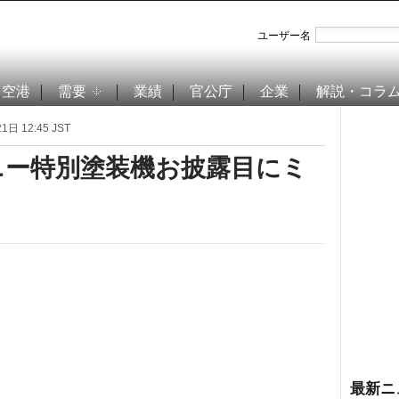
ユーザー名
空港
需要
業績
官公庁
企業
解説・コラ
日 12:45 JST
ニー特別塗装機お披露目にミ
最新ニ