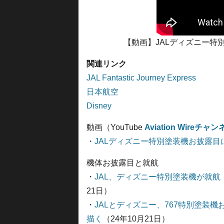
【動画】JALディズニー特
関連リンク
JAL Fantastic Journey Express
日本航空
Disney
動画（YouTube
Aviation Wireチャ
・
JALディズニー特別塗装機お披露
機体お披露目と就航
・
JAL、ディズニー特別塗装機が就
21日）
・
JALとディズニー、767特別塗装
描く
（24年10月21日）