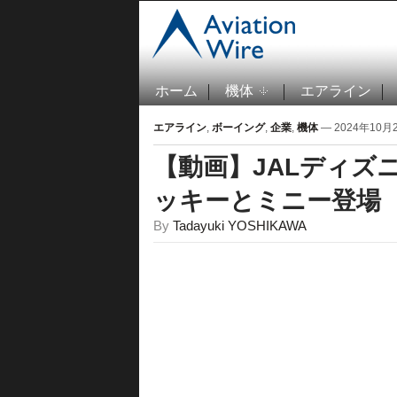
ホーム
機体
エアライン
エアライン
,
ボーイング
,
企業
,
機体
— 2024年10月21
【動画】JALディズ
ッキーとミニー登場
By
Tadayuki YOSHIKAWA