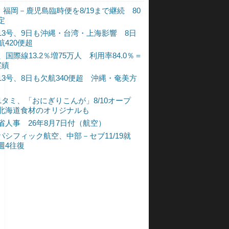
L、福岡－鹿児島臨時便を8/19まで継続 80
定
13号、9日も沖縄・台湾・上海影響 8日
航420便超
、国際線13.2％増75万人 利用率84.0％＝
実績
13号、8日も欠航340便超 沖縄・奄美方
1タミ、「おにぎりこんが」8/10オープ
北海道食材のオリジナルも
省人事 26年8月7日付（航空）
パシフィック航空、中部－セブ11/19就
週4往復