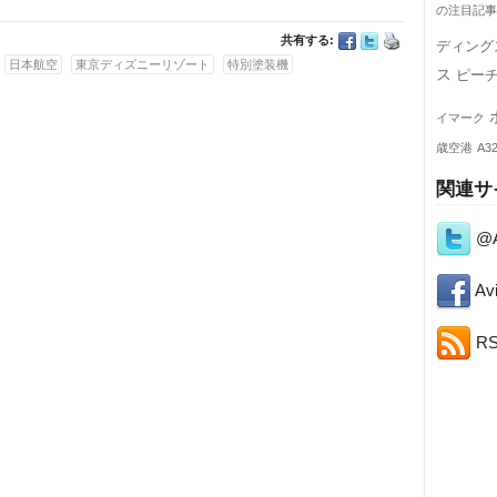
の注目記事
共有する:
ディング
日本航空
東京ディズニーリゾート
特別塗装機
ス
ピー
イマーク
歳空港
A3
関連サ
@A
Avi
R