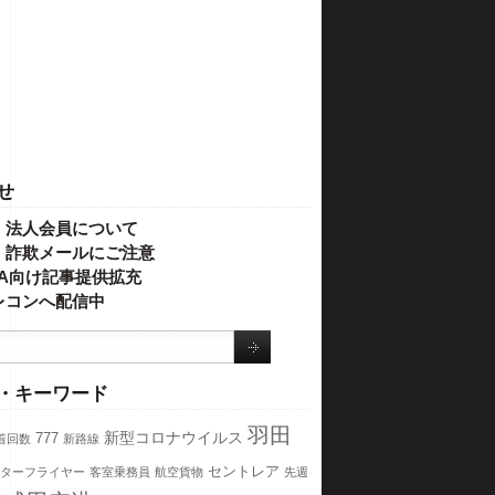
せ
・法人会員について
】詐欺メールにご注意
IVA向け記事提供拡充
レコンへ配信中
・キーワード
羽田
新型コロナウイルス
777
着回数
新路線
セントレア
ターフライヤー
客室乗務員
航空貨物
先週