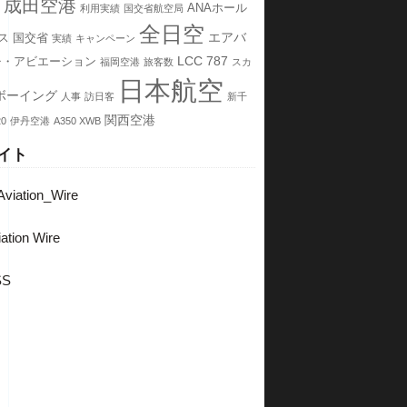
成田空港
ANAホール
利用実績
国交省航空局
全日空
エアバ
ス
国交省
実績
キャンペーン
LCC
787
チ・アビエーション
福岡空港
旅客数
スカ
日本航空
ボーイング
人事
訪日客
新千
関西空港
20
伊丹空港
A350 XWB
イト
viation_Wire
ation Wire
SS