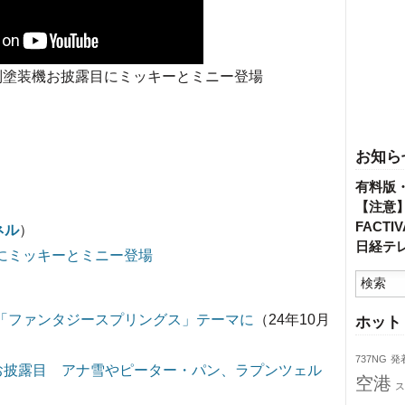
別塗装機お披露目にミッキーとミニー登場
お知ら
有料版
【注意
FACT
ンネル
）
日経テ
目にミッキーとミニー登場
航「ファンタジースプリングス」テーマに
（24年10月
ホット
737NG
発
機お披露目 アナ雪やピーター・パン、ラプンツェル
空港
ス