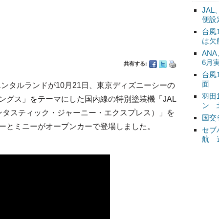
JA
便設
台風
は欠
ANA
6月
共有する:
台風
面
リエンタルランドが10月21日、東京ディズニーシーの
羽田
ングス」をテーマにした国内線の特別塗装機「JAL
ン 
ss（JALファンタスティック・ジャーニー・エクスプレス）」を
国交
ーとミニーがオープンカーで登場しました。
セブ
航 