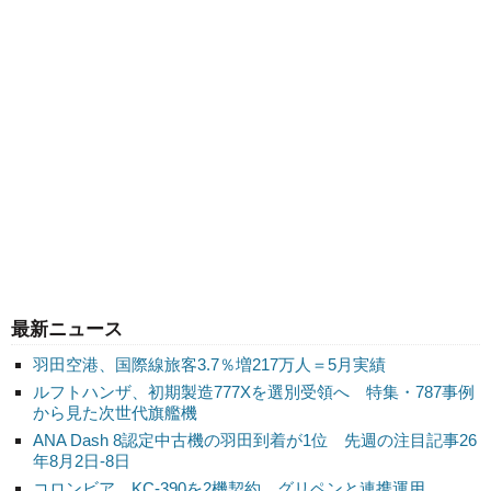
最新ニュース
羽田空港、国際線旅客3.7％増217万人＝5月実績
ルフトハンザ、初期製造777Xを選別受領へ 特集・787事例
から見た次世代旗艦機
ANA Dash 8認定中古機の羽田到着が1位 先週の注目記事26
年8月2日-8日
コロンビア、KC-390を2機契約 グリペンと連携運用