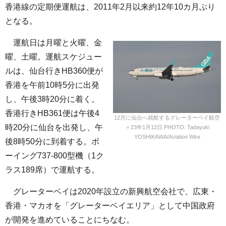
香港線の定期便運航は、2011年2月以来約12年10カ月ぶり
となる。
運航日は月曜と火曜、金
曜、土曜。運航スケジュー
ルは、仙台行きHB360便が
香港を午前10時5分に出発
し、午後3時20分に着く。
香港行きHB361便は午後4
12月に仙台へ就航するグレーターベイ航空
時20分に仙台を出発し、午
＝23年1月12日 PHOTO: Tadayuki
YOSHIKAWA/Aviation Wire
後8時50分に到着する。ボ
ーイング737-800型機（1ク
ラス189席）で運航する。
グレーターベイは2020年設立の新興航空会社で、広東・
香港・マカオを「グレーターベイエリア」として中国政府
が開発を進めていることにちなむ。