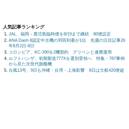
人気記事ランキング
JAL、福岡－鹿児島臨時便を8/19まで継続 80便設定
ANA Dash 8認定中古機の羽田到着が1位 先週の注目記事26
年8月2日-8日
コロンビア、KC-390を2機契約 グリペンと連携運用
ルフトハンザ、初期製造777Xを選別受領へ 特集・787事例
から見た次世代旗艦機
台風13号、9日も沖縄・台湾・上海影響 8日は欠航420便超