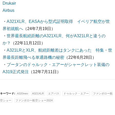
Drukair
Airbus
・
A321XLR、EASAから型式証明取得 イベリア航空が世
界初就航へ
（24年7月19日）
・
世界最長航続距離のA321XLR、何がA321LRと違うの
か？
（22年11月12日）
・
A321LRとXLR、航続距離差はタンクにあった 特集・世
界最長距離飛べる単通路機の秘密
（22年6月28日）
・
ブータンのドゥルック・エアーがシャークレット装備の
A319正式発注
（12年7月11日）
キーワード:
A320neo
A321XLR
エアバス
ドゥルック・エアー
ファンボロー航
空ショー
ファンボロー航空ショー2024