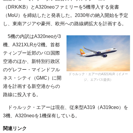
（DRK/KB）とA320neoファミリーを5機導入する覚書
（MoU）を締結したと発表した。2030年の納入開始を予定
し、東南アジアや豪州、欧州への路線網拡大を計画する。
5機の内訳はA320neoが3
機、A321XLRが2機。首都
ティンプー近郊のパロ国際
空港のほか、新特別行政区
のゲレフー・マインドフル
ドゥルック・エアーのA321XLR（イメー
ネス・シティ（GMC）に開
ジ、エアバス提供）
港を計画する新空港からの
路線に投入する。
ドゥルック・エアーは現在、従来型A319（A319ceo）を
3機、A320neoを1機保有している。
関連リンク