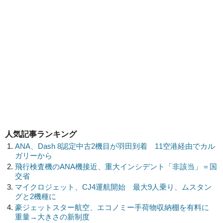
人気記事ランキング
ANA、Dash 8認定中古2機目が羽田到着 11空港経由でカル
ガリーから
飛行検査機のANA機接近、重大インシデント「非該当」＝国
交省
マイクロジェット、CJ4運航開始 最大9人乗り、ムスタン
グと2機種に
豪ジェットスター航空、エコノミー手荷物収納棚を有料に
重量→大きさの新制度