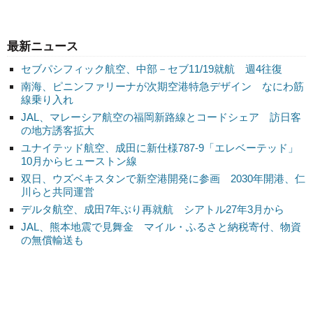
最新ニュース
セブパシフィック航空、中部－セブ11/19就航 週4往復
南海、ピニンファリーナが次期空港特急デザイン なにわ筋
線乗り入れ
JAL、マレーシア航空の福岡新路線とコードシェア 訪日客
の地方誘客拡大
ユナイテッド航空、成田に新仕様787-9「エレベーテッド」
10月からヒューストン線
双日、ウズベキスタンで新空港開発に参画 2030年開港、仁
川らと共同運営
デルタ航空、成田7年ぶり再就航 シアトル27年3月から
JAL、熊本地震で見舞金 マイル・ふるさと納税寄付、物資
の無償輸送も