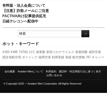
有料版・法人会員について
【注意】詐欺メールにご注意
FACTIVA向け記事提供拡充
日経テレコンへ配信中
ホット・キーワード
A350 XWB
737NG
LCC
旅客数
新型コロナウイルス
発着回数
成田空港
国交省航空局
ボーイング
福岡空港
利用実績
実績
航空貨物
787
キャンペ
ーン
羽田空港
新路線
国交省
客室乗務員
A320
新千歳空港
セントレア
先
週の注目記事
ピーチ・アビエーション
日本航空
人事
伊丹空港
全日空
訪
会社概要
Aviation Wireについて
利用規約
購読料・特定商取引法に基づく表示
日客
スターフライヤー
777
関西空港
ANAホールディングス
エアバス
ス
お問い合わせ
カイマーク
© Copyright 2026 — Aviation Wire Corporation. All Rights Reserved