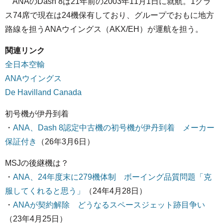
ANAのDash 8は21年前の2003年11月1日に就航。1クラ
ス74席で現在は24機保有しており、グループでおもに地方
路線を担うANAウイングス（AKX/EH）が運航を担う。
関連リンク
全日本空輸
ANAウイングス
De Havilland Canada
初号機が伊丹到着
・
ANA、Dash 8認定中古機の初号機が伊丹到着 メーカー
保証付き
（26年3月6日）
MSJの後継機は？
・
ANA、24年度末に279機体制 ボーイング品質問題「克
服してくれると思う」
（24年4月28日）
・
ANAが契約解除 どうなるスペースジェット跡目争い
（23年4月25日）