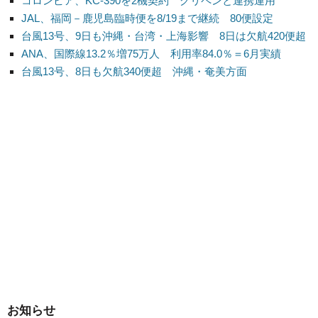
コロンビア、KC-390を2機契約 グリペンと連携運用
JAL、福岡－鹿児島臨時便を8/19まで継続 80便設定
台風13号、9日も沖縄・台湾・上海影響 8日は欠航420便超
ANA、国際線13.2％増75万人 利用率84.0％＝6月実績
台風13号、8日も欠航340便超 沖縄・奄美方面
お知らせ