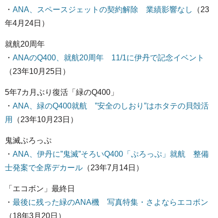
・
ANA、スペースジェットの契約解除 業績影響なし
（23
年4月24日）
就航20周年
・
ANAのQ400、就航20周年 11/1に伊丹で記念イベント
（23年10月25日）
5年7カ月ぶり復活「緑のQ400」
・
ANA、緑のQ400就航 ”安全のしおり”はホタテの貝殻活
用
（23年10月23日）
鬼滅ぷろっぷ
・
ANA、伊丹に”鬼滅”そろいQ400「ぷろっぷ」就航 整備
士発案で全席デカール
（23年7月14日）
「エコボン」最終日
・
最後に残った緑のANA機 写真特集・さよならエコボン
（18年3月20日）