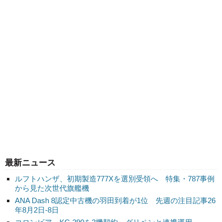
最新ニュース
ルフトハンザ、初期製造777Xを選別受領へ 特集・787事例
から見た次世代旗艦機
ANA Dash 8認定中古機の羽田到着が1位 先週の注目記事26
年8月2日-8日