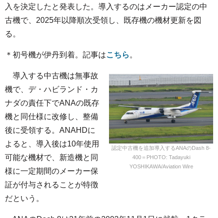
入を決定したと発表した。導入するのはメーカー認定の中
古機で、2025年以降順次受領し、既存機の機材更新を図
る。
＊初号機が伊丹到着。記事は
こちら
。
導入する中古機は無事故
機で、デ・ハビランド・カ
ナダの責任下でANAの既存
機と同仕様に改修し、整備
後に受領する。ANAHDに
よると、導入後は10年使用
認定中古機を追加導入するANAのDash 8-
可能な機材で、新造機と同
400＝PHOTO: Tadayuki
YOSHIKAWA/Aviation Wire
様に一定期間のメーカー保
証が付与されることが特徴
だという。