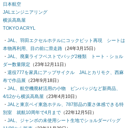
日本航空
JALエンジニアリング
横浜高島屋
TOKYO ACRYL
・
JAL、羽田エクセルホテルにコックピット再現 シートは
本物再利用、目の前に滑走路
（24年3月15日）
・
JAL、廃棄ライフベストでバッグ2種類 トート・ショル
ダー数量限定
（23年12月11日）
・
退役777を家具にアップサイクル JALとカリモク、西麻
布で作品展
（23年9月18日）
・
JAL、航空機廃材活用の小物 ピンバッジなど新商品、
4/12から横浜高島屋
（23年4月10日）
・
JALと東京ベイ東急ホテル、787部品の重さ体感できる特
別室 就航10周年で4月まで
（22年12月5日）
・
JAL、ジャンボの未使用シート生地でショルダーバッグ