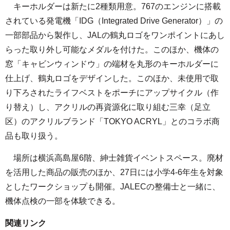
キーホルダーは新たに2種類用意。767のエンジンに搭載
されている発電機「IDG（Integrated Drive Generator）」の
一部部品から製作し、JALの鶴丸ロゴをワンポイントにあし
らった取り外し可能なメダルを付けた。このほか、機体の
窓「キャビンウィンドウ」の端材を丸形のキーホルダーに
仕上げ、鶴丸ロゴをデザインした。このほか、未使用で取
り下ろされたライフベストをポーチにアップサイクル（作
り替え）し、アクリルの再資源化に取り組む三幸（足立
区）のアクリルブランド「TOKYO ACRYL」とのコラボ商
品も取り扱う。
場所は横浜高島屋6階、紳士雑貨イベントスペース。廃材
を活用した商品の販売のほか、27日には小学4-6年生を対象
としたワークショップも開催。JALECの整備士と一緒に、
機体点検の一部を体験できる。
関連リンク