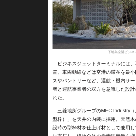
下地島空港ビジネ
ビジネスジェットターミナルには、専
置。車両動線などは空港の滞在を最小
スやパントリーなど、運航・機内サー
者と運航事業者の双方を意識した設計に
れた。
三菱地所グループのMEC Indust
型枠）」を天井の内装に採用。天然木
設時の型枠材を仕上げ材として兼用し