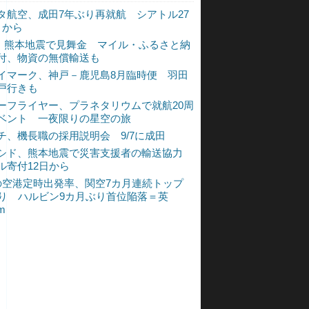
タ航空、成田7年ぶり再就航 シアトル27
月から
L、熊本地震で見舞金 マイル・ふるさと納
付、物資の無償輸送も
イマーク、神戸－鹿児島8月臨時便 羽田
戸行きも
ーフライヤー、プラネタリウムで就航20周
ベント 一夜限りの星空の旅
チ、機長職の採用説明会 9/7に成田
シド、熊本地震で災害支援者の輸送協力
ル寄付12日から
の空港定時出発率、関空7カ月連続トップ
入り ハルビン9カ月ぶり首位陥落＝英
um