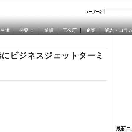
ユーザー名
空港
需要
業績
官公庁
企業
解説・コラ
港にビジネスジェットターミ
最新ニ