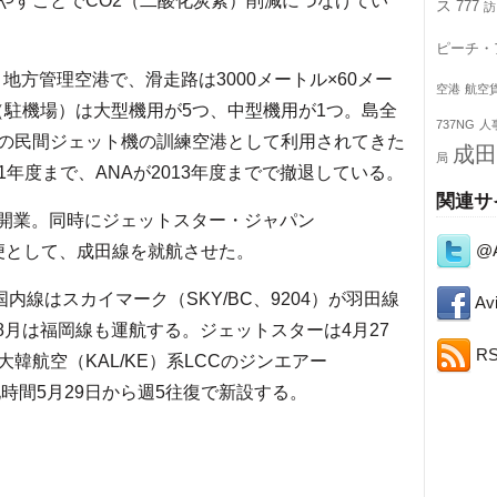
やすことでCO2（二酸化炭素）削減につなげてい
ス
777
訪
ピーチ・
地方管理空港で、滑走路は3000メートル×60メー
空港
航空
ト（駐機場）は大型機用が5つ、中型機用が1つ。島全
737NG
人
の民間ジェット機の訓練空港として利用されてきた
成田
局
011年度まで、ANAが2013年度までで撤退している。
関連サ
に開業。同時にジェットスター・ジャパン
@A
期便として、成田線を就航させた。
線はスカイマーク（SKY/BC、9204）が羽田線
Avi
8月は福岡線も運航する。ジェットスターは4月27
R
韓航空（KAL/KE）系LCCのジンエアー
地時間5月29日から週5往復で新設する。