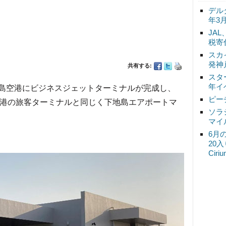
デル
年3
JA
税寄
スカ
発神
共有する:
スタ
年イ
地島空港にビジネスジェットターミナルが完成し、
ピー
空港の旅客ターミナルと同じく下地島エアポートマ
ソラ
マイ
6月
20
Ciri