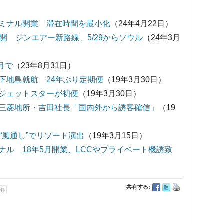
ミナル開業 滞在時間を最小化
（24年4月22日）
開 ジンエアー新路線、5/29からソウル
（24年3月
月で
（23年8月31日）
下地島就航 24年ぶり定期便
（19年3月30日）
ジェットスターが初便
（19年3月30日）
三菱地所・吉田社長「国内外から誘客確信」
（19
“風通し”でリゾート演出
（19年3月15日）
ル 18年5月開業、LCCやプライベート機誘致
共有する:
港