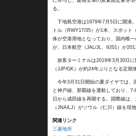
に寄与し、建物全体の炭素固定量を増
る。
下地島空港は1979年7月5日に開港。
トル（RWY17/35）が1本、スポッ
体が空港用地となっており、国内唯一
が、日本航空（JAL/JL、9201）が2
旅客ターミナルは2019年3月30日
（JJP/GK）が約24年ぶりとなる定
今年3月31日開始の夏ダイヤでは、国内
と神戸線、那覇線を運航しており、7-
日から成田線を再開する。国際線は、大
（JNA/LJ）がソウル（仁川）線を現
関連リンク
三菱地所