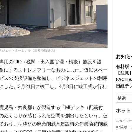
スジェットターミナル（三菱地所提供）
お知ら
用のCIQ（税関・出入国管理・検疫）施設を設
有料版
限にするストレスフリーなものにした。仮眠スペー
【注意
ビスの支援設備も整備し、ビジネスジェットの利用
FACT
日経テ
した。3月21日に竣工し、4月8日に竣工式が行わ
ry（鹿児島・姶良郡）が製造する「MIデッキ（配筋付
ホット
のぬくもりが感じられる空間を創出したという。仮
スカイマー
ており、型枠材の廃棄削減と建設時の作業負荷削減
ANAホ