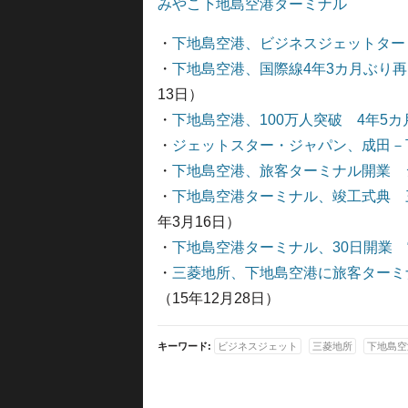
みやこ下地島空港ターミナル
・
下地島空港、ビジネスジェットター
・
下地島空港、国際線4年3カ月ぶり再
13日）
・
下地島空港、100万人突破 4年5カ
・
ジェットスター・ジャパン、成田－
・
下地島空港、旅客ターミナル開業 
・
下地島空港ターミナル、竣工式典 
年3月16日）
・
下地島空港ターミナル、30日開業 
・
三菱地所、下地島空港に旅客ターミナ
（15年12月28日）
キーワード:
ビジネスジェット
三菱地所
下地島空