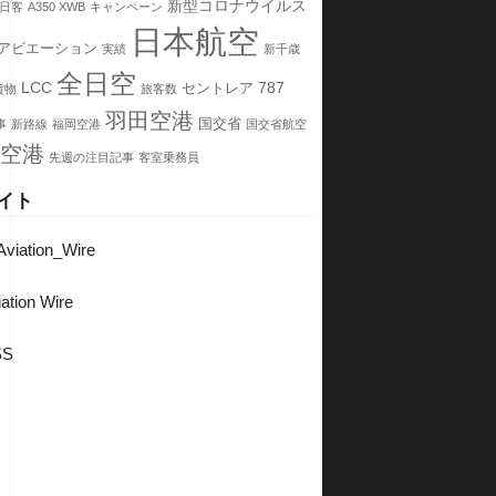
新型コロナウイルス
日客
A350 XWB
キャンペーン
日本航空
アビエーション
実績
新千歳
全日空
LCC
787
セントレア
貨物
旅客数
羽田空港
国交省
事
新路線
福岡空港
国交省航空
空港
先週の注目記事
客室乗務員
イト
viation_Wire
ation Wire
SS