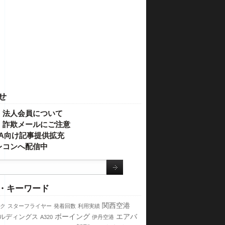
せ
・法人会員について
】詐欺メールにご注意
IVA向け記事提供拡充
レコンへ配信中
・キーワード
関西空港
ク
スターフライヤー
発着回数
利用実績
ボーイング
エアバ
ールディングス
A320
伊丹空港