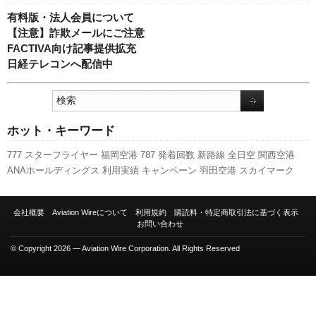
有料版・法人会員について
【注意】詐欺メールにご注意
FACTIVA向け記事提供拡充
日経テレコンへ配信中
ホット・キーワード
777
スターフライヤー
福岡空港
787
発着回数
新路線
全日空
関西空港
ANAホールディングス
利用実績
キャンペーン
羽田空港
スカイマーク
LCC
A320
エアバス
客室乗務員
新型コロナウイルス
成田空港
ボーイン
グ
航空貨物
国交省航空局
伊丹空港
人事
ピーチ・アビエーション
日本航
会社概要
Aviation Wireについて
利用規約
購読料・特定商取引法に基づく表示
空
737NG
先週の注目記事
新千歳空港
A350 XWB
訪日客
旅客数
セント
お問い合わせ
レア
国交省
実績
© Copyright 2026 — Aviation Wire Corporation. All Rights Reserved