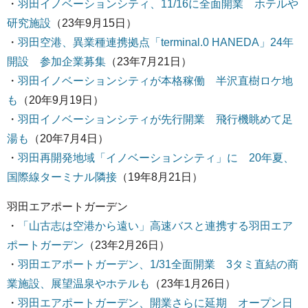
・
羽田イノベーションシティ、11/16に全面開業 ホテルや
研究施設
（23年9月15日）
・
羽田空港、異業種連携拠点「terminal.0 HANEDA」24年
開設 参加企業募集
（23年7月21日）
・
羽田イノベーションシティが本格稼働 半沢直樹ロケ地
も
（20年9月19日）
・
羽田イノベーションシティが先行開業 飛行機眺めて足
湯も
（20年7月4日）
・
羽田再開発地域「イノベーションシティ」に 20年夏、
国際線ターミナル隣接
（19年8月21日）
羽田エアポートガーデン
・
「山古志は空港から遠い」高速バスと連携する羽田エア
ポートガーデン
（23年2月26日）
・
羽田エアポートガーデン、1/31全面開業 3タミ直結の商
業施設、展望温泉やホテルも
（23年1月26日）
・
羽田エアポートガーデン、開業さらに延期 オープン日