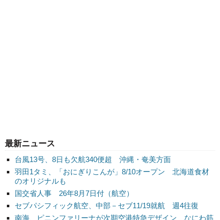
最新ニュース
台風13号、8日も欠航340便超 沖縄・奄美方面
羽田1タミ、「おにぎりこんが」8/10オープン 北海道食材
のオリジナルも
国交省人事 26年8月7日付（航空）
セブパシフィック航空、中部－セブ11/19就航 週4往復
南海、ピニンファリーナが次期空港特急デザイン なにわ筋