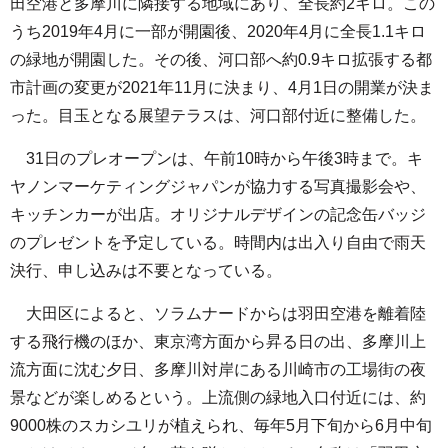
田空港と多摩川に隣接する地域にあり、全長約2キロ。この
うち2019年4月に一部が開園後、2020年4月に全長1.1キロ
の緑地が開園した。その後、河口部へ約0.9キロ拡張する都
市計画の変更が2021年11月に決まり、4月1日の開業が決ま
った。目玉となる展望テラスは、河口部付近に整備した。
31日のプレオープンは、午前10時から午後3時まで。キ
ヤノンマーケティングジャパンが協力する写真撮影会や、
キッチンカーが出店。オリジナルデザインの記念缶バッジ
のプレゼントを予定している。時間内は出入り自由で雨天
決行、申し込みは不要となっている。
大田区によると、ソラムナードからは羽田空港を離着陸
する飛行機のほか、東京湾方面から昇る日の出、多摩川上
流方面に沈む夕日、多摩川対岸にある川崎市の工場街の夜
景などが楽しめるという。上流側の緑地入口付近には、約
9000株のスカシユリが植えられ、毎年5月下旬から6月中旬