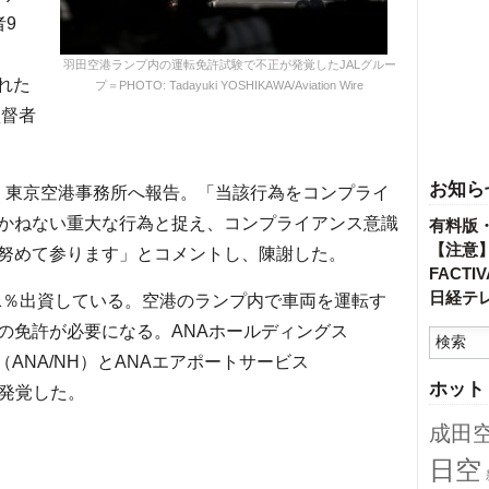
9
、
羽田空港ランプ内の運転免許試験で不正が発覚したJALグルー
された
プ＝PHOTO: Tadayuki YOSHIKAWA/Aviation Wire
監督者
お知ら
B）東京空港事務所へ報告。「当該行為をコンプライ
かねない重大な行為と捉え、コンプライアンス意識
有料版
【注意
努めて参ります」とコメントし、陳謝した。
FACT
日経テ
に51％出資している。空港のランプ内で車両を運転す
の免許が必要になる。ANAホールディングス
（ANA/NH）とANAエアポートサービス
ホット
が発覚した。
成田
日空