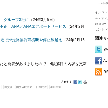
ーン
利用
イルス
7
チ・アビ
 グループ3社に
（24年3月5日）
A350 XWB
不正 ANAとANAエアポートサービス
（24年2月
セントレ
関連サ
空港で滑走路無許可横断や停止線越え
（24年2月15
@A
Avi
ったと発表がありましたので、4段落目の内容を更新
）
R
共有する:
グ
国交省
国交省航空局
日本航空
羽田空港