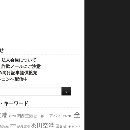
せ
・法人会員について
】詐欺メールにご注意
IVA向け記事提供拡充
レコンへ配信中
・キーワード
全
空港
関西空港
エアバス
A320
訪日客
737NG
羽田空港
777
国交省
新路線
伊丹空港
キャンペ