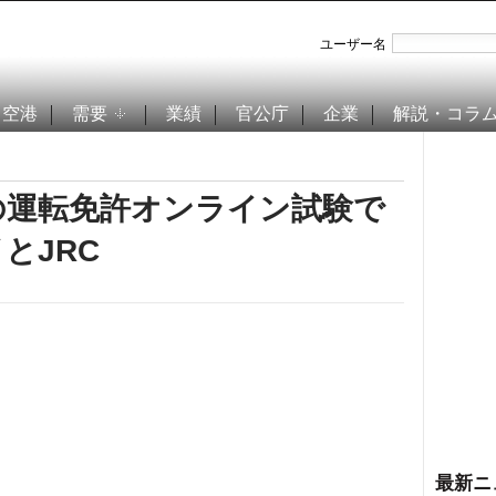
ユーザー名
空港
需要
業績
官公庁
企業
解説・コラ
の運転免許オンライン試験で
とJRC
最新ニ