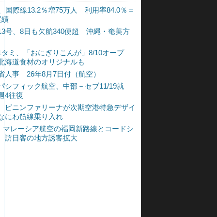
、国際線13.2％増75万人 利用率84.0％＝
実績
13号、8日も欠航340便超 沖縄・奄美方
1タミ、「おにぎりこんが」8/10オープ
北海道食材のオリジナルも
省人事 26年8月7日付（航空）
パシフィック航空、中部－セブ11/19就
週4往復
、ピニンファリーナが次期空港特急デザイ
なにわ筋線乗り入れ
L、マレーシア航空の福岡新路線とコードシ
 訪日客の地方誘客拡大