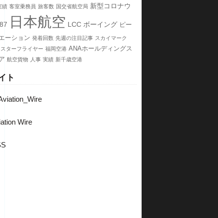
新型コロナウ
実績
客室乗務員
旅客数
国交省航空局
日本航空
87
LCC
ボーイング
ピー
エーション
発着回数
先週の注目記事
スカイマーク
ANAホールディングス
スターフライヤー
福岡空港
ア
航空貨物
人事
実績
新千歳空港
イト
viation_Wire
ation Wire
SS