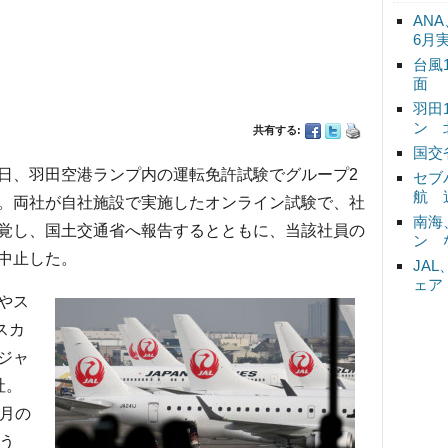
ANA
6月
台風
面
羽田
ン 
共有する:
国交
月20日、羽田空港ランプ内の運転免許試験でグループ2
セブ
航 
。両社が自社施設で実施したオンライン試験で、社
南海
覚し、国土交通省へ報告するとともに、当該社員の
ン 
中止した。
JA
ェア
やス
スカ
ジャ
社。
1月の
う