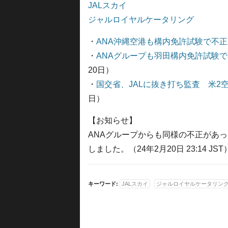
JALスカイ
ジャルロイヤルケータリング
・
ANA沖縄空港も構内免許試験で不正
・
ANAグループも羽田構内免許試験で
20日）
・
国交省、JALに抜き打ち監査 米2
日）
【お知らせ】
ANAグループからも同様の不正があ
しました。（24年2月20日 23:14 JST
キーワード:
JALスカイ
ジャルロイヤルケータリン