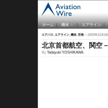
ホーム
機体
エアライン
エアバス
,
エアライン
,
機体
,
空港
— 2023年12月18日
北京首都航空、関空－
By
Tadayuki YOSHIKAWA