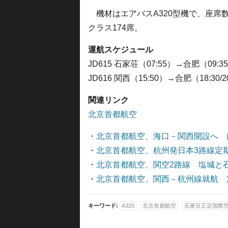
機材はエアバスA320型機で、座席数
クラス174席。
運航スケジュール
JD615 石家荘（07:55）→合肥（09:
JD616 関西（15:50）→合肥（18:3
関連リンク
北京首都航空
・
北京首都航空、海口－関西開設へ 
・
北京首都航空、杭州発日本3路線定期
・
北京首都航空、関空2路線 塩城と
・
北京首都航空、関西－杭州線就航 
キーワード:
A320
北京首都航空
石家荘正定国際