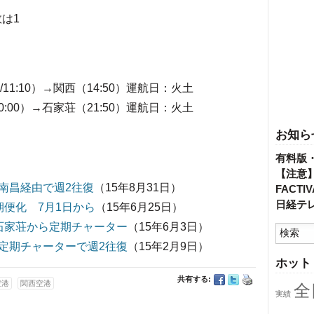
は1
35/11:10）→関西（14:50）運航日：火土
0/20:00）→石家荘（21:50）運航日：火土
お知ら
有料版
【注意
南昌経由で週2往復
（15年8月31日）
FACT
日経テ
便化 7月1日から
（15年6月25日）
石家荘から定期チャーター
（15年6月3日）
定期チャーターで週2往復
（15年2月9日）
ホット
共有する:
空港
関西空港
全
実績