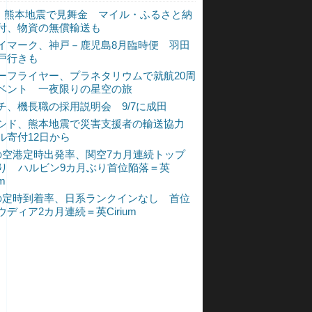
L、熊本地震で見舞金 マイル・ふるさと納
付、物資の無償輸送も
イマーク、神戸－鹿児島8月臨時便 羽田
戸行きも
ーフライヤー、プラネタリウムで就航20周
ベント 一夜限りの星空の旅
チ、機長職の採用説明会 9/7に成田
シド、熊本地震で災害支援者の輸送協力
ル寄付12日から
の空港定時出発率、関空7カ月連続トップ
入り ハルビン9カ月ぶり首位陥落＝英
um
の定時到着率、日系ランクインなし 首位
ウディア2カ月連続＝英Cirium