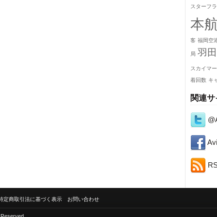
スターフラ
本
客
福岡空
羽田
局
スカイマー
着回数
キ
関連サ
@A
Avi
R
特定商取引法に基づく表示
お問い合わせ
s Reserved