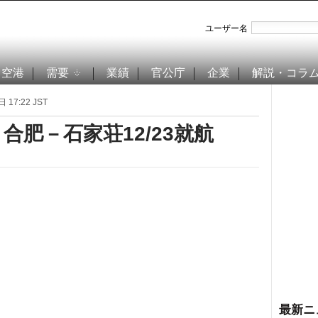
ユーザー名
空港
需要
業績
官公庁
企業
解説・コラ
 17:22 JST
合肥－石家荘12/23就航
最新ニ