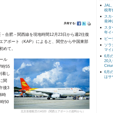
JA
税寄
スカ
発神
共有する:
スタ
年イ
荘－合肥－関西線を現地時間12月23日から週2往復
ピー
エアポート（KAP）によると、関空から中国東部
ソラ
初めて。
マイ
6月
ール
20
Ciri
時55
6月
到着し
はサ
分に関
午後3
6時
時50
北京首都航空のA320（関西エアポートの資料から）