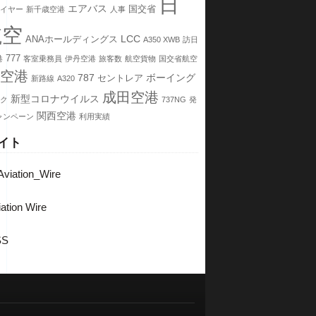
日
エアバス
国交省
イヤー
新千歳空港
人事
航空
LCC
ANAホールディングス
A350 XWB
訪日
777
港
客室乗務員
伊丹空港
旅客数
航空貨物
国交省航空
空港
787
ボーイング
セントレア
新路線
A320
成田空港
新型コロナウイルス
ク
737NG
発
関西空港
ャンペーン
利用実績
イト
viation_Wire
ation Wire
SS