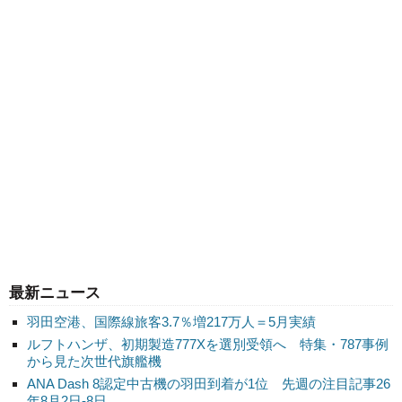
最新ニュース
羽田空港、国際線旅客3.7％増217万人＝5月実績
ルフトハンザ、初期製造777Xを選別受領へ 特集・787事例
から見た次世代旗艦機
ANA Dash 8認定中古機の羽田到着が1位 先週の注目記事26
年8月2日-8日