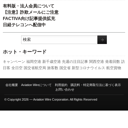
有料版・法人会員について
【注意】詐欺メールにご注意
FACTIVA向け記事提供拡充
日経テレコンへ配信中
ホット・キーワード
キャンペーン
福岡空港
新千歳空港
先週の注目記事
関西空港
発着回数
訪
日客
全日空
国交省航空局
旅客数
国交省
新型コロナウイルス
航空貨物
ボーイング
セントレア
ピーチ・アビエーション
成田空港
人事
A320
日
本航空
787
伊丹空港
スターフライヤー
客室乗務員
実績
利用実績
777
エ
会社概要
Aviation Wireについて
利用規約
購読料・特定商取引法に基づく表示
アバス
LCC
ANAホールディングス
737NG
A350 XWB
スカイマーク
新路
お問い合わせ
線
羽田空港
© Copyright 2026 — Aviation Wire Corporation. All Rights Reserved