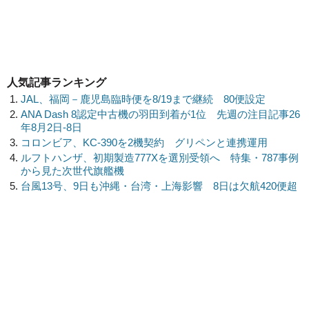
人気記事ランキング
JAL、福岡－鹿児島臨時便を8/19まで継続 80便設定
ANA Dash 8認定中古機の羽田到着が1位 先週の注目記事26
年8月2日-8日
コロンビア、KC-390を2機契約 グリペンと連携運用
ルフトハンザ、初期製造777Xを選別受領へ 特集・787事例
から見た次世代旗艦機
台風13号、9日も沖縄・台湾・上海影響 8日は欠航420便超