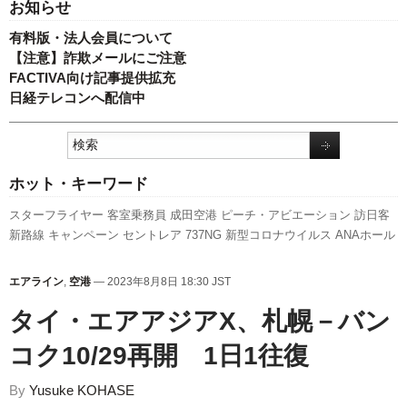
お知らせ
有料版・法人会員について
【注意】詐欺メールにご注意
FACTIVA向け記事提供拡充
日経テレコンへ配信中
ホット・キーワード
スターフライヤー
客室乗務員
成田空港
ピーチ・アビエーション
訪日客
新路線
キャンペーン
セントレア
737NG
新型コロナウイルス
ANAホール
ディングス
利用実績
伊丹空港
新千歳空港
787
エアバス
A350 XWB
スカ
イマーク
ボーイング
人事
航空貨物
旅客数
国交省航空局
777
国交省
全
エアライン
,
空港
— 2023年8月8日 18:30 JST
日空
関西空港
先週の注目記事
福岡空港
実績
発着回数
LCC
日本航空
タイ・エアアジアX、札幌－バン
A320
羽田空港
コク10/29再開 1日1往復
By
Yusuke KOHASE