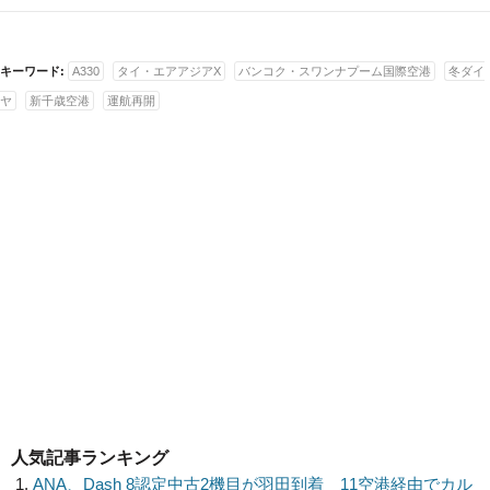
キーワード:
A330
タイ・エアアジアX
バンコク・スワンナプーム国際空港
冬ダイ
ヤ
新千歳空港
運航再開
人気記事ランキング
ANA、Dash 8認定中古2機目が羽田到着 11空港経由でカル