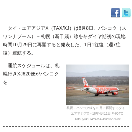
タイ・エアアジアX（TAX/XJ）は8月8日、バンコク（ス
ワンナプーム）－札幌（新千歳）線を冬ダイヤ期初の現地
時間10月29日に再開すると発表した。1日1往復（週7往
復）運航する。
運航スケジュールは、札
幌行きXJ620便がバンコク
を
札幌－バンコク線を10月に再開するタイ・
エアアジアX＝18年4月11日 PHOTO:
Tatsuyuki TAYAMA/Aviation Wire