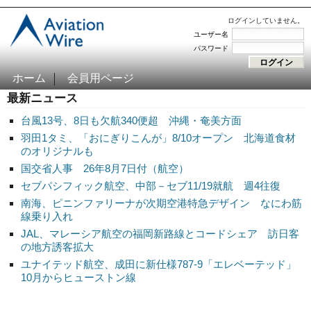
ログインしていません。
ユーザー名
パスワード
ホーム
会員用ページ
最新ニュース
台風13号、8日も欠航340便超 沖縄・奄美方面
羽田1タミ、「おにぎりこんが」8/10オープン 北海道食材
のオリジナルも
国交省人事 26年8月7日付（航空）
セブパシフィック航空、中部－セブ11/19就航 週4往復
南海、ピニンファリーナが次期空港特急デザイン なにわ筋
線乗り入れ
JAL、マレーシア航空の福岡新路線とコードシェア 訪日客
の地方誘客拡大
ユナイテッド航空、成田に新仕様787-9「エレベーテッド」
10月からヒューストン線