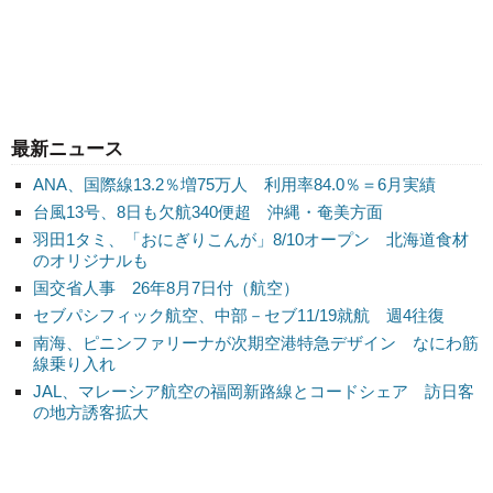
最新ニュース
ANA、国際線13.2％増75万人 利用率84.0％＝6月実績
台風13号、8日も欠航340便超 沖縄・奄美方面
羽田1タミ、「おにぎりこんが」8/10オープン 北海道食材
のオリジナルも
国交省人事 26年8月7日付（航空）
セブパシフィック航空、中部－セブ11/19就航 週4往復
南海、ピニンファリーナが次期空港特急デザイン なにわ筋
線乗り入れ
JAL、マレーシア航空の福岡新路線とコードシェア 訪日客
の地方誘客拡大