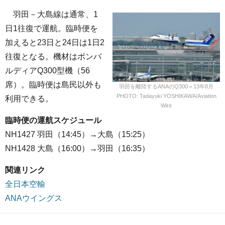
羽田－大島線は通常、1
日1往復で運航。臨時便を
加えると23日と24日は1日2
往復となる。機材はボンバ
ルディアQ300型機（56
席）。臨時便は島民以外も
羽田を離陸するANAのQ300＝13年8月
PHOTO: Tadayuki YOSHIKAWA/Aviation
利用できる。
Wire
臨時便の運航スケジュール
NH1427 羽田（14:45）→大島（15:25）
NH1428 大島（16:00）→羽田（16:35）
関連リンク
全日本空輸
ANAウイングス