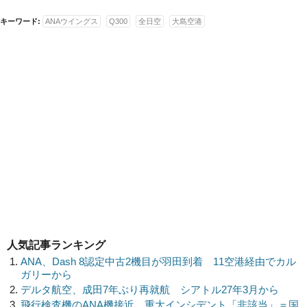
キーワード:
ANAウイングス
Q300
全日空
大島空港
人気記事ランキング
ANA、Dash 8認定中古2機目が羽田到着 11空港経由でカル
ガリーから
デルタ航空、成田7年ぶり再就航 シアトル27年3月から
飛行検査機のANA機接近、重大インシデント「非該当」＝国