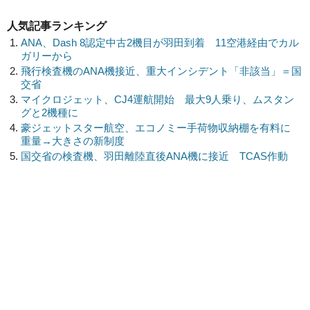
人気記事ランキング
ANA、Dash 8認定中古2機目が羽田到着 11空港経由でカル
ガリーから
飛行検査機のANA機接近、重大インシデント「非該当」＝国
交省
マイクロジェット、CJ4運航開始 最大9人乗り、ムスタン
グと2機種に
豪ジェットスター航空、エコノミー手荷物収納棚を有料に
重量→大きさの新制度
国交省の検査機、羽田離陸直後ANA機に接近 TCAS作動