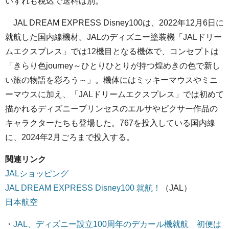
いずれも税込で送料は別。
JAL DREAM EXPRESS Disney100は、2022年12月6日に
就航した国内線機材。JALのディズニー塗装機「JALドリー
ムエクスプレス」では12機目となる機体で、コンセプトは
「きらり色journey～ひとりひとりが持つ煌めきの色で新し
い旅の物語を彩ろう～」。機体にはミッキーマウスやミニ
ーマウスに加え、「JALドリームエクスプレス」では初めて
描かれるディズニープリンセスのエルサやピクサー作品の
キャラクターたちも登場した。767を投入している国内線
に、2024年2月ごろまで投入する。
関連リンク
JALショッピング
JAL DREAM EXPRESS Disney100 就航！
（JAL）
日本航空
・
JAL、ディズニー設立100周年のデカール機就航 初便は