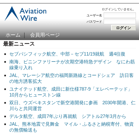
ログインしていません。
ユーザー名
パスワード
ホーム
会員用ページ
最新ニュース
セブパシフィック航空、中部－セブ11/19就航 週4往復
南海、ピニンファリーナが次期空港特急デザイン なにわ筋
線乗り入れ
JAL、マレーシア航空の福岡新路線とコードシェア 訪日客
の地方誘客拡大
ユナイテッド航空、成田に新仕様787-9「エレベーテッド」
10月からヒューストン線
双日、ウズベキスタンで新空港開発に参画 2030年開港、仁
川らと共同運営
デルタ航空、成田7年ぶり再就航 シアトル27年3月から
JAL、熊本地震で見舞金 マイル・ふるさと納税寄付、物資
の無償輸送も