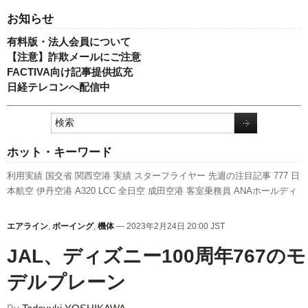
お知らせ
有料版・法人会員について
【注意】詐欺メールにご注意
FACTIVA向け記事提供拡充
日経テレコンへ配信中
ホット・キーワード
利用実績
国交省
関西空港
実績
スターフライヤー
先週の注目記事
777
日
本航空
伊丹空港
A320
LCC
全日空
成田空港
客室乗務員
ANAホールディ
ングス
訪日客
新型コロナウイルス
旅客数
787
国交省航空局
発着回数
キ
ャンペーン
セントレア
ボーイング
航空貨物
福岡空港
737NG
羽田空港
エアライン
,
ボーイング
,
機体
— 2023年2月24日 20:00 JST
スカイマーク
エアバス
新路線
人事
ピーチ・アビエーション
新千歳空港
A350 XWB
JAL、ディズニー100周年767のモ
デルプレーン