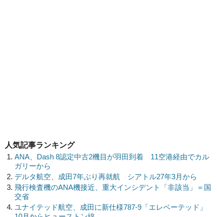
人気記事ランキング
ANA、Dash 8認定中古2機目が羽田到着 11空港経由でカル
ガリーから
デルタ航空、成田7年ぶり再就航 シアトル27年3月から
飛行検査機のANA機接近、重大インシデント「非該当」＝国
交省
ユナイテッド航空、成田に新仕様787-9「エレベーテッド」
10月からヒューストン線