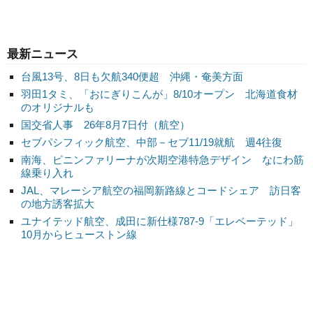
最新ニュース
台風13号、8日も欠航340便超 沖縄・奄美方面
羽田1タミ、「おにぎりこんが」8/10オープン 北海道食材
のオリジナルも
国交省人事 26年8月7日付（航空）
セブパシフィック航空、中部－セブ11/19就航 週4往復
南海、ピニンファリーナが次期空港特急デザイン なにわ筋
線乗り入れ
JAL、マレーシア航空の福岡新路線とコードシェア 訪日客
の地方誘客拡大
ユナイテッド航空、成田に新仕様787-9「エレベーテッド」
10月からヒューストン線