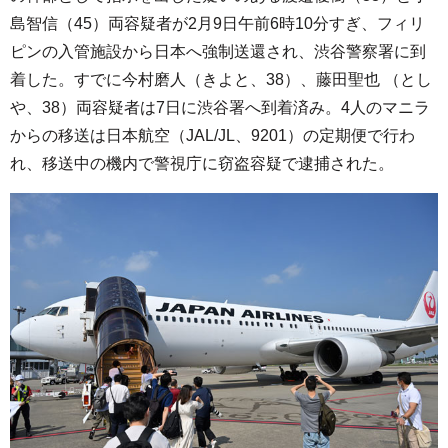
島智信（45）両容疑者が2月9日午前6時10分すぎ、フィリ
ピンの入管施設から日本へ強制送還され、渋谷警察署に到
着した。すでに今村磨人（きよと、38）、藤田聖也 （とし
や、38）両容疑者は7日に渋谷署へ到着済み。4人のマニラ
からの移送は日本航空（JAL/JL、9201）の定期便で行わ
れ、移送中の機内で警視庁に窃盗容疑で逮捕された。