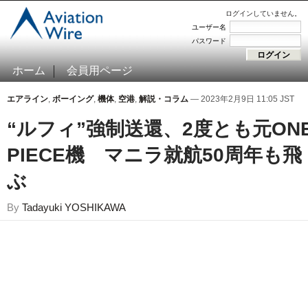
ログインしていません。
ユーザー名
パスワード
ホーム
会員用ページ
エアライン
,
ボーイング
,
機体
,
空港
,
解説・コラム
— 2023年2月9日 11:05 JST
“ルフィ”強制送還、2度とも元ON
PIECE機 マニラ就航50周年も飛
ぶ
By
Tadayuki YOSHIKAWA