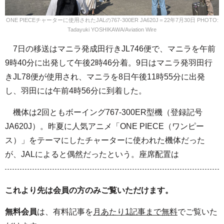
ONE PIECEチャーターに使用されたJALの767-300ER JA620J＝22年7月30日 PHOTO:
Tadayuki YOSHIKAWA/Aviation Wire
7日の移送はマニラ発成田行きJL746便で、マニラを午前
9時40分に出発して午後2時46分着。9日はマニラ発羽田行
きJL78便が使用され、マニラを8日午後11時55分に出発
し、羽田には午前4時56分に到着した。
機体は2回ともボーイング767-300ER型機（登録記号
JA620J）。昨夏に人気アニメ「ONE PIECE（ワンピー
ス）」をテーマにしたチャーターに使われた機体だった
が、JALによると偶然だったという。座席配置は
これより先は会員の方のみご覧いただけます。
無料会員
は、有料記事を
月あたり1記事まで無料
でご覧いた