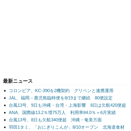
最新ニュース
コロンビア、KC-390を2機契約 グリペンと連携運用
JAL、福岡－鹿児島臨時便を8/19まで継続 80便設定
台風13号、9日も沖縄・台湾・上海影響 8日は欠航420便超
ANA、国際線13.2％増75万人 利用率84.0％＝6月実績
台風13号、8日も欠航340便超 沖縄・奄美方面
羽田1タミ、「おにぎりこんが」8/10オープン 北海道食材