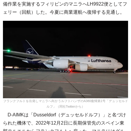
備作業を実施するフィリピンのマニラへLH9922便としてフ
ェリー（回航）した。今夏に商業運航へ復帰する見通し。
フランクフルトを出発しマニラへ向かうルフトハンザのA380復帰第1号「デュッセルド
ルフ」（同社Twitterから）
D-AIMKは「Dusseldorf（デュッセルドルフ）」と名づけ
られた機体で、2022年12月2日に長期保管先のスペイン東