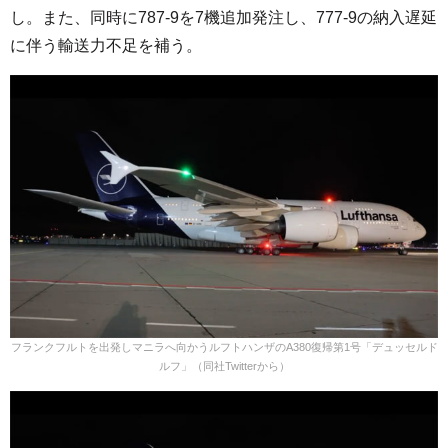
し。また、同時に787-9を7機追加発注し、777-9の納入遅延
に伴う輸送力不足を補う。
フランクフルトを出発しマニラへ向かうルフトハンザのA380復帰第1号「デュッセルド
ルフ」（同社Twitterから）