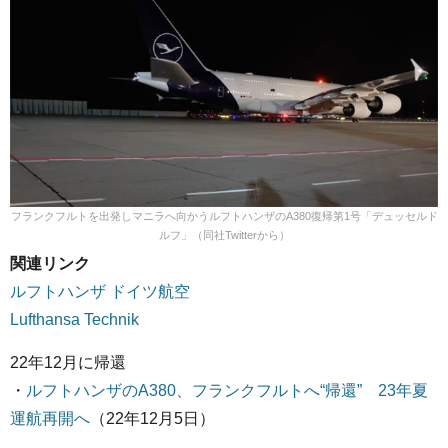
フランクフルトを出発しマニラへ向かうルフトハンザのA380復帰第1号「デュッセルド
ルフ」（同社Twitterから）
関連リンク
ルフトハンザ ドイツ航空
Lufthansa Technik
22年12月に帰還
・
ルフトハンザのA380、フランクフルトへ“帰還” 23年夏
運航再開へ
（22年12月5日）