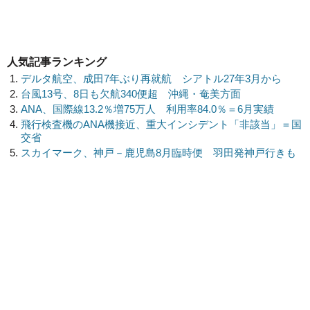
人気記事ランキング
デルタ航空、成田7年ぶり再就航 シアトル27年3月から
台風13号、8日も欠航340便超 沖縄・奄美方面
ANA、国際線13.2％増75万人 利用率84.0％＝6月実績
飛行検査機のANA機接近、重大インシデント「非該当」＝国
交省
スカイマーク、神戸－鹿児島8月臨時便 羽田発神戸行きも