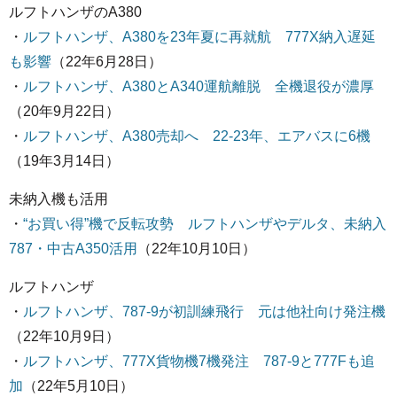
ルフトハンザのA380
・
ルフトハンザ、A380を23年夏に再就航 777X納入遅延
も影響
（22年6月28日）
・
ルフトハンザ、A380とA340運航離脱 全機退役が濃厚
（20年9月22日）
・
ルフトハンザ、A380売却へ 22-23年、エアバスに6機
（19年3月14日）
未納入機も活用
・
“お買い得”機で反転攻勢 ルフトハンザやデルタ、未納入
787・中古A350活用
（22年10月10日）
ルフトハンザ
・
ルフトハンザ、787-9が初訓練飛行 元は他社向け発注機
（22年10月9日）
・
ルフトハンザ、777X貨物機7機発注 787-9と777Fも追
加
（22年5月10日）