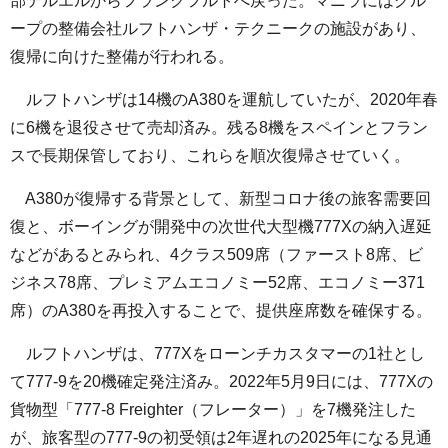
部テルエルからフランクフルトへ戻った。マニラにはグル
ープの整備会社ルフトハンザ・テクニークの施設があり、
復帰に向けた整備が行われる。
ルフトハンザは14機のA380を運航していたが、2020年春
に6機を退役させて売却済み。残る8機をスペインとフラン
スで長期保管しており、これらを順次復帰させていく。
A380が復帰する背景として、新型コロナ後の旅客需要回
復と、ボーイングが開発中の次世代大型機777Xの納入遅延
などがあるとみられ、4クラス509席（ファースト8席、ビ
ジネス78席、プレミアムエコノミー52席、エコノミー371
席）のA380を再投入することで、提供座席数を確保する。
ルフトハンザは、777Xをローンチカスタマーの1社とし
て777-9を20機確定発注済み。2022年5月9日には、777Xの
貨物型「777-8 Freighter（フレーター）」を7機発注した
が、旅客型の777-9の初受領は2年遅れの2025年になる見通