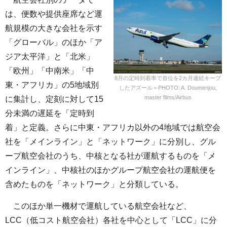
は、便数や提供座席など運
航規模の大きな会社を示す
「グローバル」のほか「ア
ジア太平洋」と「北米」
「欧州」「中南米」「中
8月の定時到着率で首位を2カ月連続キープ
東・アフリカ」の5地域別
したアズール＝PHOTO: A. Doumenjou,
master films/Airbus
に集計し、定刻に対して15
分未満の遅延を「定時到
着」と定義。さらに中東・アフリカ以外の4地域では航空会
社を「メインライン」と「ネットワーク」に分別し、グル
ープ航空会社のうち、中核となる社が運航するものを「メ
インライン」、中核社のほかグループ航空会社の運航便を
含めたものを「ネットワーク」と分類している。
このほか単一機材で運航している航空会社など、
LCC（低コスト航空会社）各社を中心として「LCC」に分