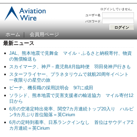
ログインしていません。
ユーザー名
パスワード
ホーム
会員用ページ
最新ニュース
JAL、熊本地震で見舞金 マイル・ふるさと納税寄付、物資
の無償輸送も
スカイマーク、神戸－鹿児島8月臨時便 羽田発神戸行きも
スターフライヤー、プラネタリウムで就航20周年イベント
一夜限りの星空の旅
ピーチ、機長職の採用説明会 9/7に成田
ソラシド、熊本地震で災害支援者の輸送協力 マイル寄付12
日から
6月の空港定時出発率、関空7カ月連続トップ20入り ハルビ
ン9カ月ぶり首位陥落＝英Cirium
6月の定時到着率、日系ランクインなし 首位はサウディア2
カ月連続＝英Cirium