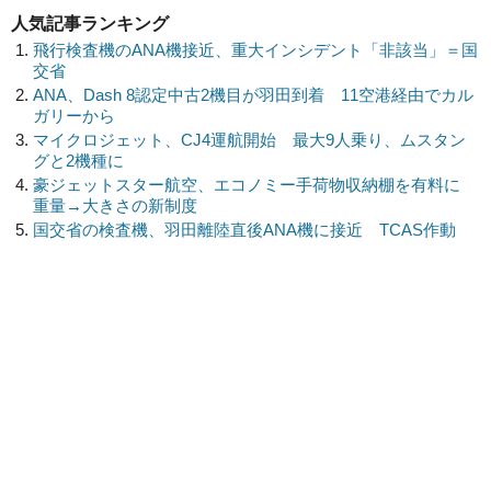
人気記事ランキング
飛行検査機のANA機接近、重大インシデント「非該当」＝国
交省
ANA、Dash 8認定中古2機目が羽田到着 11空港経由でカル
ガリーから
マイクロジェット、CJ4運航開始 最大9人乗り、ムスタン
グと2機種に
豪ジェットスター航空、エコノミー手荷物収納棚を有料に
重量→大きさの新制度
国交省の検査機、羽田離陸直後ANA機に接近 TCAS作動