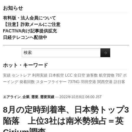
お知らせ
有料版・法人会員について
【注意】詐欺メールにご注意
FACTIVA向け記事提供拡充
日経テレコンへ配信中
ホット・キーワード
実績
セントレア
利用実績
日本航空
LCC
全日空
旅客数
航空貨物
787
ボ
ーイング
発着回数
スターフライヤー
737NG
羽田空港
関西空港
訪日客
ANAホールディングス
国交省航空局
新路線
先週の注目記事
キャンペー
ン
スカイマーク
客室乗務員
ピーチ・アビエーション
777
人事
A350
エアライン
,
企業
,
需要
,
需要実績
— 2022年10月8日 06:00 JST
XWB
新型コロナウイルス
新千歳空港
A320
福岡空港
エアバス
成田空港
8月の定時到着率、日本勢トップ3
伊丹空港
国交省
陥落 上位3社は南米勢独占＝英