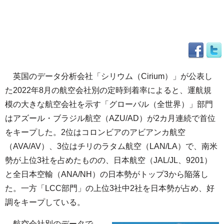
英国のデータ分析会社「シリウム（Cirium）」が公表し
た2022年8月の航空会社別の定時到着率によると、運航規
模の大きな航空会社を示す「グローバル（全世界）」部門
はアズール・ブラジル航空（AZU/AD）が2カ月連続で首位
をキープした。2位はコロンビアのアビアンカ航空
（AVA/AV）、3位はチリのラタム航空（LAN/LA）で、南米
勢が上位3社を占めたものの、日本航空（JAL/JL、9201）
と全日本空輸（ANA/NH）の日本勢がトップ3から陥落し
た。一方「LCC部門」の上位3社中2社を日本勢が占め、好
調をキープしている。
航空会社別のデータで