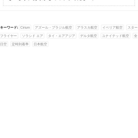
キーワード:
Cirium
アズール・ブラジル航空
アラスカ航空
イベリア航空
スター
フライヤー
ソラシド エア
タイ・エアアジア
デルタ航空
ユナイテッド航空
全
日空
定時到着率
日本航空