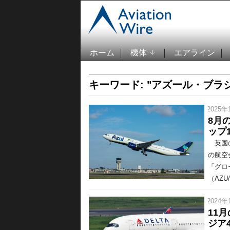
ホーム
機体
エアライン
キーワード: "アズール・ブラ
/ 2025年
8月
ップ1
英国の
の航空
「グロ
（AZU
/ 2024年
11
ジア4