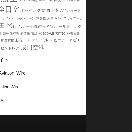
国交省
先週の注目記事
訪日客
福岡空港
全日空
ボーイング
関西空港
777
スターフ
エアバス
キャンペーン
旅客数
人事
A320
スカイマーク
田空港
787
ANAホールディング
国交省航空局
績
新千歳空港
新路線
実績
A350 XWB
737NG
発着回数
新型コロナウイルス
ピーチ・アビエ
航空貨物
成田空港
セントレア
イト
viation_Wire
ation Wire
SS