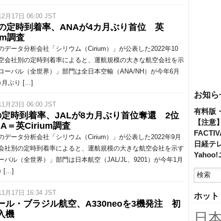
12月17日 06:00 JST
月の定時到着率、ANAが4カ月ぶり首位 英
ium調査
データ分析会社「シリウム（Cirium）」が公表した2022年10
空会社別の定時到着率によると、運航規模の大きな航空会社を示
ローバル（全世界）」部門は全日本空輸（ANA/NH）が今年6月
月ぶり […]
お知ら
11月23日 06:00 JST
有料版
の定時到着率、JALが8カ月ぶり首位奪還 2位
【注意
A＝英Cirium調査
FACT
データ分析会社「シリウム（Cirium）」が公表した2022年9月
日経テ
会社別の定時到着率によると、運航規模の大きな航空会社を示す
Yaho
ーバル（全世界）」部門は日本航空（JAL/JL、9201）が今年1月
 […]
11月17日 16:34 JST
ホット
ール・ブラジル航空、A330neoを3機発注 初
入機
日