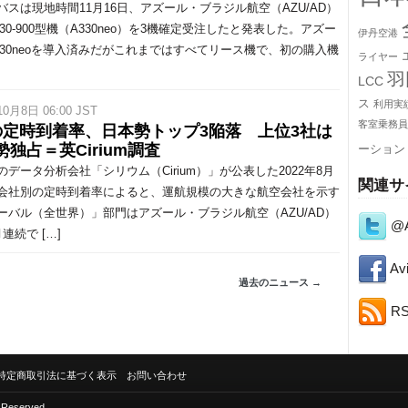
スは現地時間11月16日、アズール・ブラジル航空（AZU/AD）
30-900型機（A330neo）を3機確定受注したと発表した。アズー
伊丹空港
330neoを導入済みだがこれまではすべてリース機で、初の購入機
ライヤー
羽
LCC
ス
利用実
10月8日 06:00 JST
客室乗務員
の定時到着率、日本勢トップ3陥落 上位3社は
勢独占＝英Cirium調査
ーション
データ分析会社「シリウム（Cirium）」が公表した2022年8月
関連サ
会社別の定時到着率によると、運航規模の大きな航空会社を示す
ーバル（全世界）」部門はアズール・ブラジル航空（AZU/AD）
@A
連続で […]
Avi
過去のニュース →
R
特定商取引法に基づく表示
お問い合わせ
s Reserved