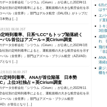
データ分析会社「シリウム（Cirium）」が公表した2023年11
6月
空会社別の定時到着率によると、運航規模の大きな航空会社を示
はサ
ローバル（全世界）」部門はデルタ航空（DAL/DL）がトップだ
エバ
本勢は […]
ド直
トキ
6月13日 06:00 JST
3往
の定時到着率、日系“LCC”もトップ陥落続く
成田
ーバル首位はアズール＝英Cirium調査
れ 
データ分析会社「シリウム（Cirium）」が公表した2023年3月
飛行
会社別の定時到着率によると、運航規模の大きな航空会社を示す
「非
ーバル（全世界）」部門はアズール・ブラジル航空（AZU/AD）
AN
となり […]
港経
豪ジ
12月31日 06:00 JST
棚を
月の定時到着率、ANAが首位陥落 日本勢
CC」上位3社独占＝英Cirium調査
データ分析会社「シリウム（Cirium）」が公表した2022年11
空会社別の定時到着率によると、運航規模の大きな航空会社を示
ローバル（全世界）」部門はアズール・ブラジル航空
/AD）が首位となり […]