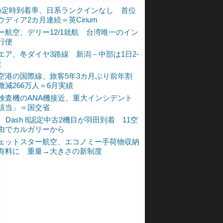
の定時到着率、日系ランクインなし 首位
ウディア2カ月連続＝英Cirium
ー航空、デリー12/1就航 台湾唯一のイン
行便
エア、冬ダイヤ3路線 新潟－中部は1日2-
復
空港の国際線、旅客5年3カ月ぶり前年割
微減266万人＝6月実績
検査機のANA機接近、重大インシデント
該当」＝国交省
A、Dash 8認定中古2機目が羽田到着 11空
由でカルガリーから
ェットスター航空、エコノミー手荷物収納
有料に 重量→大きさの新制度