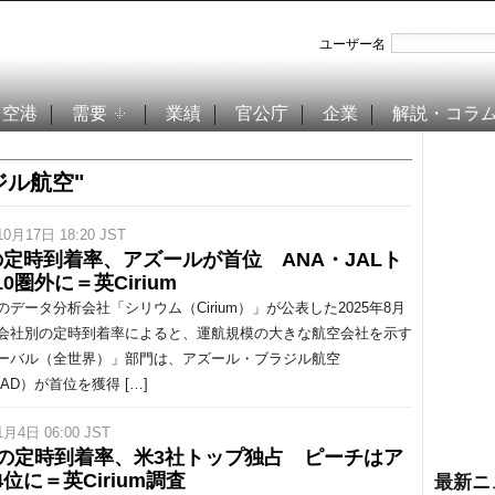
ユーザー名
空港
需要
業績
官公庁
企業
解説・コラ
ジル航空"
10月17日 18:20 JST
の定時到着率、アズールが首位 ANA・JALト
0圏外に＝英Cirium
データ分析会社「シリウム（Cirium）」が公表した2025年8月
会社別の定時到着率によると、運航規模の大きな航空会社を示す
ーバル（全世界）」部門は、アズール・ブラジル航空
/AD）が首位を獲得 […]
1月4日 06:00 JST
月の定時到着率、米3社トップ独占 ピーチはア
位に＝英Cirium調査
最新ニ