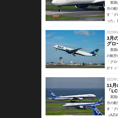
英国の
月の航
す「グ
った。日
/ 2023年
3月
グロ
英国の
の航空
「グロ
がトップ
/ 2022年
11
「L
英国の
月の航
す「グ
（AZU