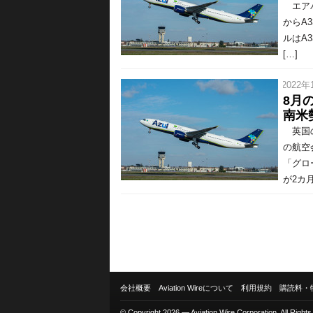
エアバ
からA3
ルはA
[…]
/ 2022年
8月
南米
英国の
の航空
「グロ
が2カ月
会社概要
Aviation Wireについて
利用規約
購読料・
© Copyright 2026 — Aviation Wire Corporation. All Right