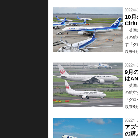
/ 2022年
10
Cir
英国の
月の航
す「グ
以来4カ
/ 2022年
9月
はAN
英国の
の航空
「グロ
以来8カ
/ 2022年
アズ
の購