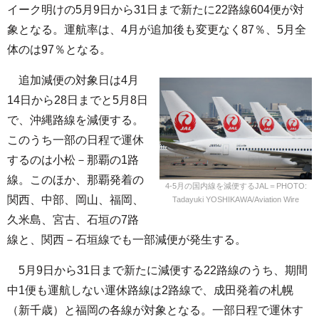
イーク明けの5月9日から31日まで新たに22路線604便が対
象となる。運航率は、4月が追加後も変更なく87％、5月全
体のは97％となる。
追加減便の対象日は4月
14日から28日までと5月8日
で、沖縄路線を減便する。
このうち一部の日程で運休
するのは小松－那覇の1路
線。このほか、那覇発着の
4-5月の国内線を減便するJAL＝PHOTO:
関西、中部、岡山、福岡、
Tadayuki YOSHIKAWA/Aviation Wire
久米島、宮古、石垣の7路
線と、関西－石垣線でも一部減便が発生する。
5月9日から31日まで新たに減便する22路線のうち、期間
中1便も運航しない運休路線は2路線で、成田発着の札幌
（新千歳）と福岡の各線が対象となる。一部日程で運休す