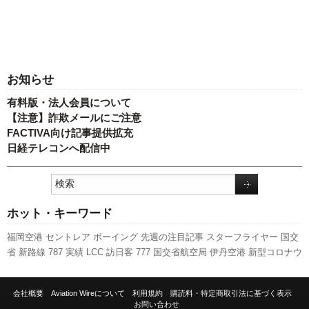
お知らせ
有料版・法人会員について
【注意】詐欺メールにご注意
FACTIVA向け記事提供拡充
日経テレコンへ配信中
ホット・キーワード
福岡空港
セントレア
ボーイング
先週の注目記事
スターフライヤー
国交
省
新路線
787
実績
LCC
訪日客
777
国交省航空局
伊丹空港
新型コロナウ
イルス
キャンペーン
人事
客室乗務員
関西空港
旅客数
航空貨物
発着回
数
羽田空港
737NG
A350 XWB
ANAホールディングス
成田空港
新千歳空
会社概要
Aviation Wireについて
利用規約
購読料・特定商取引法に基づく表示
港
スカイマーク
日本航空
エアバス
ピーチ・アビエーション
利用実績
お問い合わせ