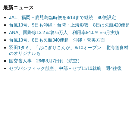
最新ニュース
JAL、福岡－鹿児島臨時便を8/19まで継続 80便設定
台風13号、9日も沖縄・台湾・上海影響 8日は欠航420便超
ANA、国際線13.2％増75万人 利用率84.0％＝6月実績
台風13号、8日も欠航340便超 沖縄・奄美方面
羽田1タミ、「おにぎりこんが」8/10オープン 北海道食材
のオリジナルも
国交省人事 26年8月7日付（航空）
セブパシフィック航空、中部－セブ11/19就航 週4往復