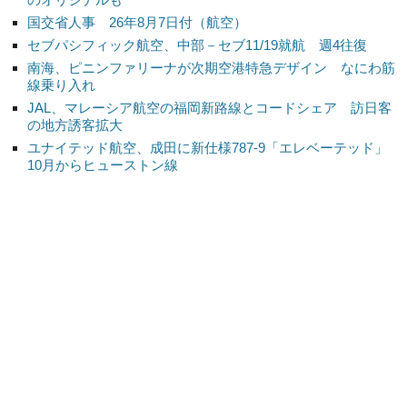
国交省人事 26年8月7日付（航空）
セブパシフィック航空、中部－セブ11/19就航 週4往復
南海、ピニンファリーナが次期空港特急デザイン なにわ筋
線乗り入れ
JAL、マレーシア航空の福岡新路線とコードシェア 訪日客
の地方誘客拡大
ユナイテッド航空、成田に新仕様787-9「エレベーテッド」
10月からヒューストン線