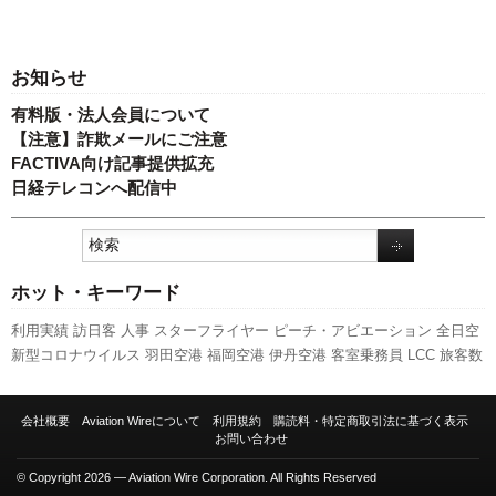
お知らせ
有料版・法人会員について
【注意】詐欺メールにご注意
FACTIVA向け記事提供拡充
日経テレコンへ配信中
ホット・キーワード
利用実績
訪日客
人事
スターフライヤー
ピーチ・アビエーション
全日空
新型コロナウイルス
羽田空港
福岡空港
伊丹空港
客室乗務員
LCC
旅客数
関西空港
新千歳空港
航空貨物
成田空港
777
国交省航空局
787
発着回数
実績
セントレア
新路線
キャンペーン
エアバス
A320
スカイマーク
会社概要
Aviation Wireについて
利用規約
購読料・特定商取引法に基づく表示
737NG
先週の注目記事
国交省
A350 XWB
ボーイング
ANAホールディン
お問い合わせ
グス
日本航空
© Copyright 2026 — Aviation Wire Corporation. All Rights Reserved