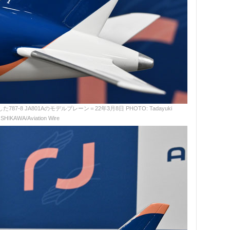
87-8 JA801Aのモデルプレーン＝22年3月8日 PHOTO: Tadayuki
SHIKAWA/Aviation Wire