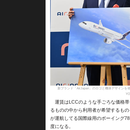
新ブランド「AirJapan」のロゴと機体デザインを発表
YO
運賃はLCCのような手ごろな価格帯
るものの中から利用者が希望するもの
が運航してる国際線用のボーイング78
度になる。