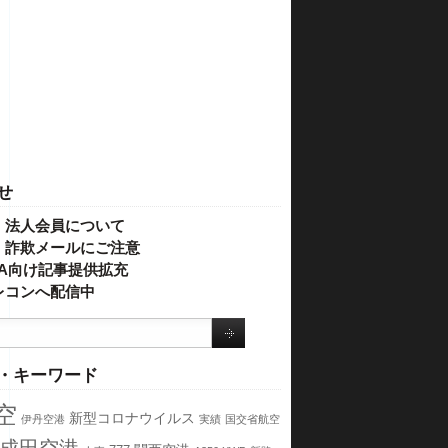
せ
・法人会員について
】詐欺メールにご注意
IVA向け記事提供拡充
レコンへ配信中
・キーワード
空
新型コロナウイルス
伊丹空港
実績
国交省航空