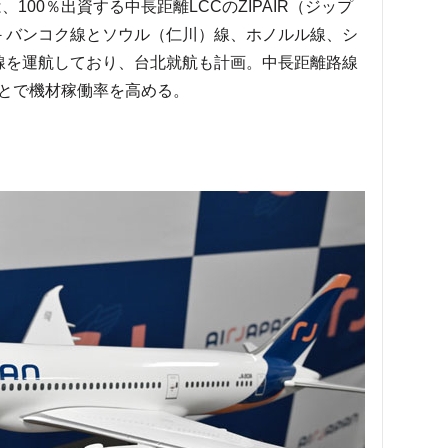
、100％出資する中長距離LCCのZIPAIR（ジップ
田－バンコク線とソウル（仁川）線、ホノルル線、シ
線を運航しており、台北就航も計画。中長距離路線
とで機材稼働率を高める。