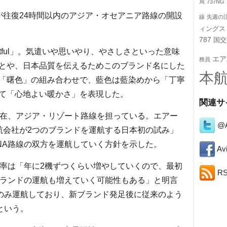
局
737NG
往復24時間以内のアジア・オセアニア路線の開設
線
先週の
ィングス
787
国交
htful」。気遣いや思いやり、やさしさといった意味
エア
務員
とや、日本品質を伝えるためこのブランド名にした
本
「曙色」の組み合わせで、藍色は藍染めから「丁寧
て「心地よい暖かさ」を表現した。
関連サ
在、アジア・リゾート路線を担っている。エアー
@A
航会社が2つのブランドを運航する日本初の試み」
NA路線の双方を運航していく方針を示した。
Avi
率は「年に2機ずつくらい増やしていくので、最初
R
ブランドの運航も増えていく可能性もある」と明言
7のみ運航しており、新ブランド発足後に従来のよう
という。