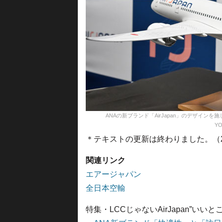
ANAの新ブランド「AirJapan」のデザインを施した7
YO
＊テキストの更新は終わりました。（22年3
関連リンク
エアージャパン
全日本空輸
特集・LCCじゃないAirJapan”いいと