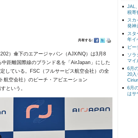
JA
税寄
スカ
発神
スタ
年イ
共有する:
ピー
202）傘下のエアージャパン（AJX/NQ）は3月8
ソラ
マイ
距離国際線のブランド名を「AirJapan」にした
6月
予定している。FSC（フルサービス航空会社）の全
20
コスト航空会社）のピーチ・アビエーション
Ciri
6月
目指すという。
はサ