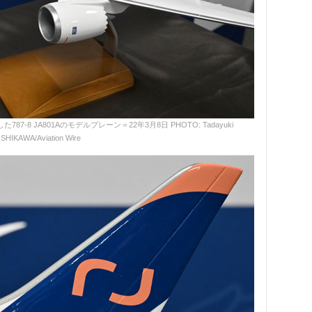
87-8 JA801Aのモデルプレーン＝22年3月8日 PHOTO: Tadayuki
SHIKAWA/Aviation Wire