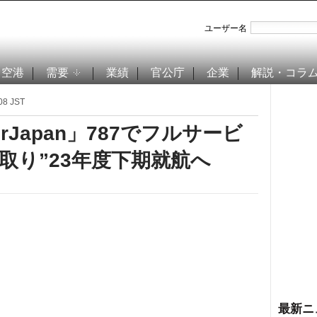
ユーザー名
空港
需要
業績
官公庁
企業
解説・コラ
8 JST
rJapan」787でフルサービ
取り”23年度下期就航へ
最新ニ