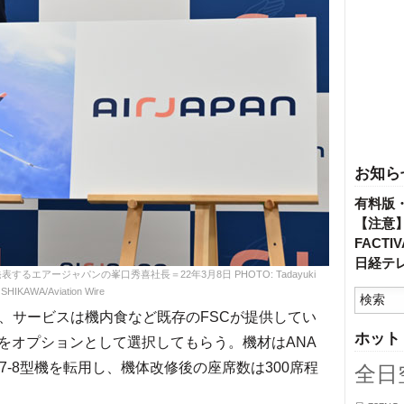
お知ら
有料版
【注意
FACT
日経テ
するエアージャパンの峯口秀喜社長＝22年3月8日 PHOTO: Tadayuki
SHIKAWA/Aviation Wire
、サービスは機内食など既存のFSCが提供してい
ホット
をオプションとして選択してもらう。機材はANA
7-8型機を転用し、機体改修後の座席数は300席程
全日