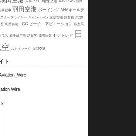
成田空港
関西空港
777
人事
A350 XWB
新路
羽田空港
ボーイング
ANAホールデ
注目記事
スターフライヤー
キャンペーン
航空貨物
旅客数
A320
LCC
省
ピーチ・アビエーション
利用実績
客室乗
日
バス
セントレア
新千歳空港
訪日客
発着回数
航空
スカイマーク
福岡空港
イト
viation_Wire
ation Wire
SS