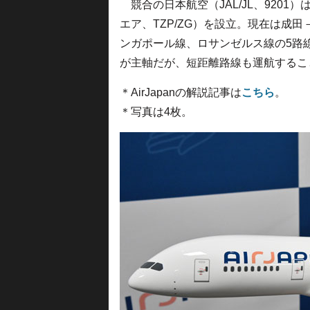
競合の日本航空（JAL/JL、9201）は
エア、TZP/ZG）を設立。現在は成
ンガポール線、ロサンゼルス線の5路
が主軸だが、短距離路線も運航するこ
＊AirJapanの解説記事は
こちら
。
＊写真は4枚。