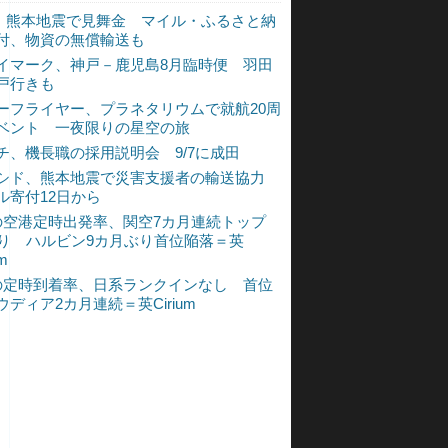
L、熊本地震で見舞金 マイル・ふるさと納
付、物資の無償輸送も
イマーク、神戸－鹿児島8月臨時便 羽田
戸行きも
ーフライヤー、プラネタリウムで就航20周
ベント 一夜限りの星空の旅
チ、機長職の採用説明会 9/7に成田
シド、熊本地震で災害支援者の輸送協力
ル寄付12日から
の空港定時出発率、関空7カ月連続トップ
入り ハルビン9カ月ぶり首位陥落＝英
um
の定時到着率、日系ランクインなし 首位
ウディア2カ月連続＝英Cirium