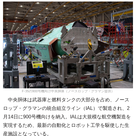
F-35の900号機向け中央胴体（ノースロップ・グラマン提供）
中央胴体は武器庫と燃料タンクの大部分を占め、ノース
ロップ・グラマンの統合組立ライン（IAL）で製造され、2
月14日に900号機向けを納入。IALは大規模な航空機製造を
実現するため、最新の自動化とロボット工学を駆使した生
産施設となっている。