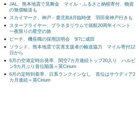
JAL、熊本地震で見舞金 マイル・ふるさと納税寄付、物資
の無償輸送も
スカイマーク、神戸－鹿児島8月臨時便 羽田発神戸行きも
スターフライヤー、プラネタリウムで就航20周年イベント
一夜限りの星空の旅
ピーチ、機長職の採用説明会 9/7に成田
ソラシド、熊本地震で災害支援者の輸送協力 マイル寄付12
日から
6月の空港定時出発率、関空7カ月連続トップ20入り ハルビ
ン9カ月ぶり首位陥落＝英Cirium
6月の定時到着率、日系ランクインなし 首位はサウディア2
カ月連続＝英Cirium