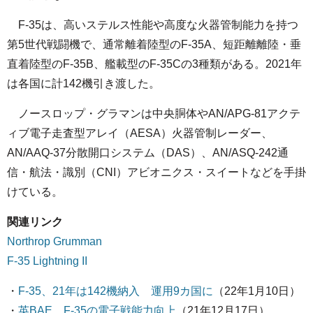
F-35は、高いステルス性能や高度な火器管制能力を持つ
第5世代戦闘機で、通常離着陸型のF-35A、短距離離陸・垂
直着陸型のF-35B、艦載型のF-35Cの3種類がある。2021年
は各国に計142機引き渡した。
ノースロップ・グラマンは中央胴体やAN/APG-81アクテ
ィブ電子走査型アレイ（AESA）火器管制レーダー、
AN/AAQ-37分散開口システム（DAS）、AN/ASQ-242通
信・航法・識別（CNI）アビオニクス・スイートなどを手掛
けている。
関連リンク
Northrop Grumman
F-35 Lightning II
・
F-35、21年は142機納入 運用9カ国に
（22年1月10日）
・
英BAE、F-35の電子戦能力向上
（21年12月17日）