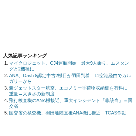
人気記事ランキング
マイクロジェット、CJ4運航開始 最大9人乗り、ムスタン
グと2機種に
ANA、Dash 8認定中古2機目が羽田到着 11空港経由でカル
ガリーから
豪ジェットスター航空、エコノミー手荷物収納棚を有料に
重量→大きさの新制度
飛行検査機のANA機接近、重大インシデント「非該当」＝国
交省
国交省の検査機、羽田離陸直後ANA機に接近 TCAS作動