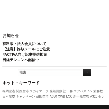
お知らせ
有料版・法人会員について
【注意】詐欺メールにご注意
FACTIVA向け記事提供拡充
日経テレコンへ配信中
ホット・キーワード
福岡空港
関西空港
スカイマーク
発着回数
訪日客
エアバス
777
旅客数
日本航空
キャンペーン
成田空港
A350 XWB
LCC
新千歳空港
A320
セン
トレア
ピーチ・アビエーション
全日空
新路線
人事
航空貨物
客室乗務員
737NG
ANAホールディングス
787
実績
羽田空港
新型コロナウイルス
ボ