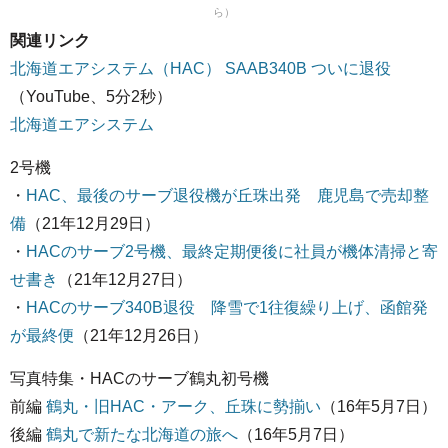
ら）
関連リンク
北海道エアシステム（HAC） SAAB340B ついに退役
（YouTube、5分2秒）
北海道エアシステム
2号機
・
HAC、最後のサーブ退役機が丘珠出発 鹿児島で売却整
備
（21年12月29日）
・
HACのサーブ2号機、最終定期便後に社員が機体清掃と寄
せ書き
（21年12月27日）
・
HACのサーブ340B退役 降雪で1往復繰り上げ、函館発
が最終便
（21年12月26日）
写真特集・HACのサーブ鶴丸初号機
前編
鶴丸・旧HAC・アーク、丘珠に勢揃い
（16年5月7日）
後編
鶴丸で新たな北海道の旅へ
（16年5月7日）