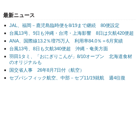
最新ニュース
JAL、福岡－鹿児島臨時便を8/19まで継続 80便設定
台風13号、9日も沖縄・台湾・上海影響 8日は欠航420便超
ANA、国際線13.2％増75万人 利用率84.0％＝6月実績
台風13号、8日も欠航340便超 沖縄・奄美方面
羽田1タミ、「おにぎりこんが」8/10オープン 北海道食材
のオリジナルも
国交省人事 26年8月7日付（航空）
セブパシフィック航空、中部－セブ11/19就航 週4往復