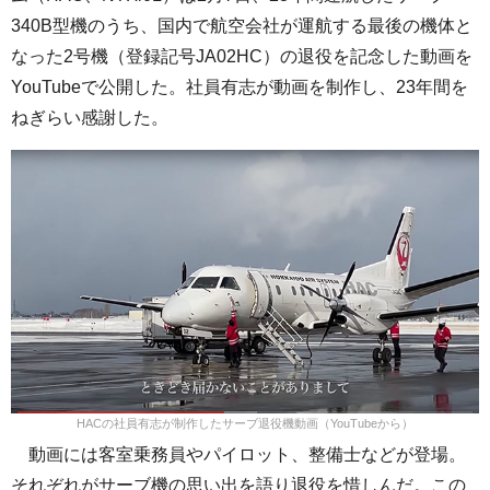
340B型機のうち、国内で航空会社が運航する最後の機体と
なった2号機（登録記号JA02HC）の退役を記念した動画を
YouTubeで公開した。社員有志が動画を制作し、23年間を
ねぎらい感謝した。
HACの社員有志が制作したサーブ退役機動画（YouTubeから）
動画には客室乗務員やパイロット、整備士などが登場。
それぞれが
サーブ機の思い出を語り退役を惜しんだ。この