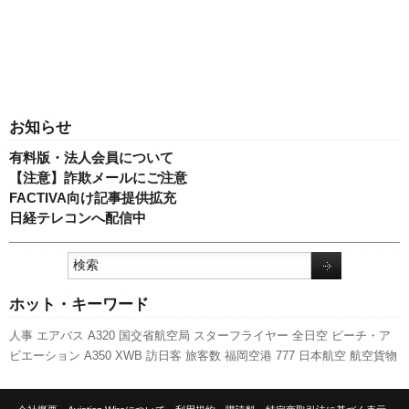
お知らせ
有料版・法人会員について
【注意】詐欺メールにご注意
FACTIVA向け記事提供拡充
日経テレコンへ配信中
ホット・キーワード
人事
エアバス
A320
国交省航空局
スターフライヤー
全日空
ピーチ・ア
ビエーション
A350 XWB
訪日客
旅客数
福岡空港
777
日本航空
航空貨物
737NG
国交省
成田空港
客室乗務員
セントレア
スカイマーク
新型コロナ
ウイルス
伊丹空港
ボーイング
LCC
関西空港
新路線
実績
羽田空港
キャ