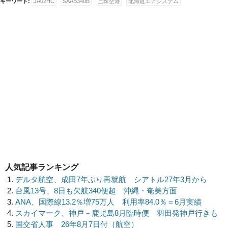
キーワード:
JA02HC
SAAB340B
丘珠空港
北海道エアシステム
人気記事ランキング
デルタ航空、成田7年ぶり再就航 シアトル27年3月から
台風13号、8日も欠航340便超 沖縄・奄美方面
ANA、国際線13.2％増75万人 利用率84.0％＝6月実績
スカイマーク、神戸－鹿児島8月臨時便 羽田発神戸行きも
国交省人事 26年8月7日付（航空）