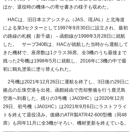
ほか、退役時の機体への寄せ書きの様子も収めた。
HACは、旧日本エアシステム（JAS、現JAL）と北海道
による第3セクターとして1997年9月30日に設立され、最初
の路線の札幌（新千歳）－函館線が1998年3月28日に就航
した。 サーブ340Bは、HACが就航した当時から運航して
きた機材で、座席数は1クラス36席。全3機のうち最後まで
残った2号機は1998年5月に就航し、2016年に3機の中で最
初に鶴丸塗装に塗り替えられた。
2号機は2021年12月26日に運航を終了し、3日後の29日に
拠点の丘珠空港を出発。函館経由で売却整備を行う鹿児島
空港へ到着した。残りの3号機（JA03HC）は2020年12月
29日、初号機（JA01HC）は2021年9月6日にラストフライ
トを終えて退役済み。後継のATR製ATR42-600型機（同48
席）も同年11月に全3機がそろい、機材更新を終えている。