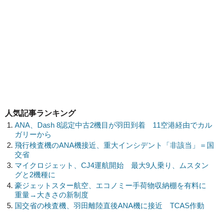
人気記事ランキング
ANA、Dash 8認定中古2機目が羽田到着 11空港経由でカル
ガリーから
飛行検査機のANA機接近、重大インシデント「非該当」＝国
交省
マイクロジェット、CJ4運航開始 最大9人乗り、ムスタン
グと2機種に
豪ジェットスター航空、エコノミー手荷物収納棚を有料に
重量→大きさの新制度
国交省の検査機、羽田離陸直後ANA機に接近 TCAS作動