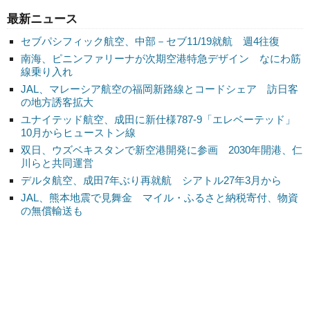
最新ニュース
セブパシフィック航空、中部－セブ11/19就航 週4往復
南海、ピニンファリーナが次期空港特急デザイン なにわ筋
線乗り入れ
JAL、マレーシア航空の福岡新路線とコードシェア 訪日客
の地方誘客拡大
ユナイテッド航空、成田に新仕様787-9「エレベーテッド」
10月からヒューストン線
双日、ウズベキスタンで新空港開発に参画 2030年開港、仁
川らと共同運営
デルタ航空、成田7年ぶり再就航 シアトル27年3月から
JAL、熊本地震で見舞金 マイル・ふるさと納税寄付、物資
の無償輸送も