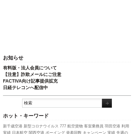
お知らせ
有料版・法人会員について
【注意】詐欺メールにご注意
FACTIVA向け記事提供拡充
日経テレコンへ配信中
ホット・キーワード
新千歳空港
新型コロナウイルス
777
航空貨物
客室乗務員
羽田空港
利用
実績
日本航空
関西空港
ボーイング
発着回数
キャンペーン
実績
先週の