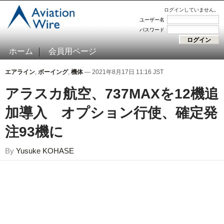
ログインしていません。
ユーザー名
パスワード
ホーム
会員用ページ
エアライン
,
ボーイング
,
機体
— 2021年8月17日 11:16 JST
アラスカ航空、737MAXを12機追
加導入 オプション行使、確定発
注93機に
By
Yusuke KOHASE