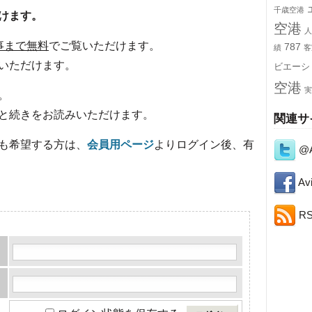
千歳空港
けます。
空港
人
事まで無料
でご覧いただけます。
787
績
客
いただけます。
ビエーシ
空港
実
。
と続きをお読みいただけます。
関連サ
も希望する方は、
会員用ページ
よりログイン後、有
@A
Avi
R