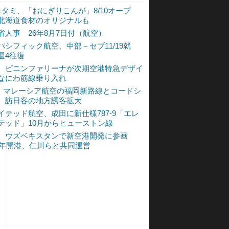
1タミ、「おにぎりこんが」8/10オープ
北海道食材のオリジナルも
省人事 26年8月7日付（航空）
パシフィック航空、中部－セブ11/19就
週4往復
、ピニンファリーナが次期空港特急デザイ
なにわ筋線乗り入れ
L、マレーシア航空の福岡新路線とコードシ
 訪日客の地方誘客拡大
イテッド航空、成田に新仕様787-9「エレ
テッド」10月からヒューストン線
、ウズベキスタンで新空港開発に参画
30年開港、仁川らと共同運営