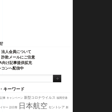
せ
・法人会員について
】詐欺メールにご注意
IVA向け記事提供拡充
レコンへ配信中
・キーワード
新型コロナウイルス
記事
キャンペーン
福岡空港
日本航空
セントレア
イヤー
訪日客
新