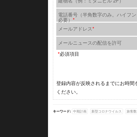
建物名（例：ミタニビル 2F）
電話番号（半角数字のみ。ハイフン
必要）
*
メールアドレス
*
メールニュースの配信を許可
*
必須項目
登録内容が反映されるまでにお時間
ください。
キーワード:
中期計画
新型コロナウイルス
旅客数