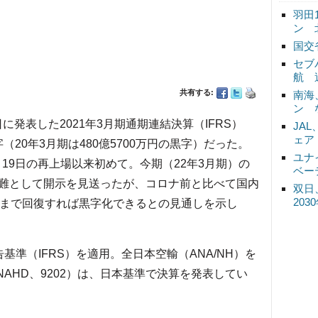
羽田
ン 
国交
セブ
航 
共有する:
南海
ン 
7日に発表した2021年3月期通期連結決算（IFRS）
JA
ェア
字（20年3月期は480億5700万円の黒字）だった。
ユナ
月19日の再上場以来初めて。今期（22年3月期）の
ベー
難として開示を見送ったが、コロナ前と比べて国内
双日
20
度まで回復すれば黒字化できるとの見通しを示し
告基準（IFRS）を適用。全日本空輸（ANA/NH）を
NAHD、9202）は、日本基準で決算を発表してい