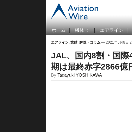
ホーム
機体
エアライン
エアライン
,
業績
,
解説・コラム
— 2021年5月8日 23
JAL、国内8割・国際
期は最終赤字2866億
By
Tadayuki YOSHIKAWA