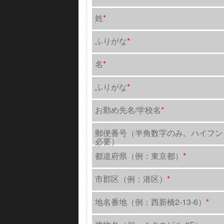
姓
*
ふりがな
*
名
*
ふりがな
*
お勤め先名/学校名
*
郵便番号（半角数字のみ。ハイフン
必要）
都道府県（例：東京都）
*
市郡区（例：港区）
*
地名番地（例：西新橋2-13-6）
*