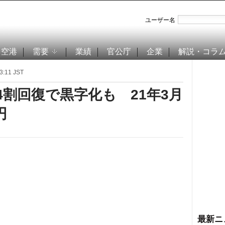
ユーザー名
空港
需要
業績
官公庁
企業
解説・コラ
:11 JST
4割回復で黒字化も 21年3月
円
最新ニ