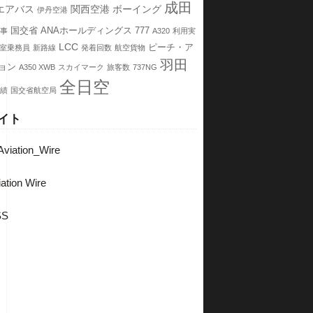
成田
エアバス
関西空港
ボーイング
伊丹空港
国交省
ANAホールディングス
777
事
A320
利用実
LCC
ピーチ・ア
室乗務員
新路線
発着回数
航空貨物
羽田
ョン
A350 XWB
スカイマーク
旅客数
737NG
全日空
績
国交省航空局
イト
viation_Wire
ation Wire
SS