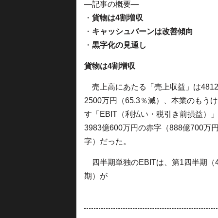
—記事の概要—
・
貨物は4割増収
・
キャッシュバーンは改善傾向
・
黒字化の見通し
貨物は4割増収
売上高にあたる「売上収益」は481
2500万円（65.3％減）、本業のもう
す「EBIT（利払い・税引き前損益）
3983億600万円の赤字（888億700万
字）だった。
四半期単独のEBITは、第1四半期（4
期）が