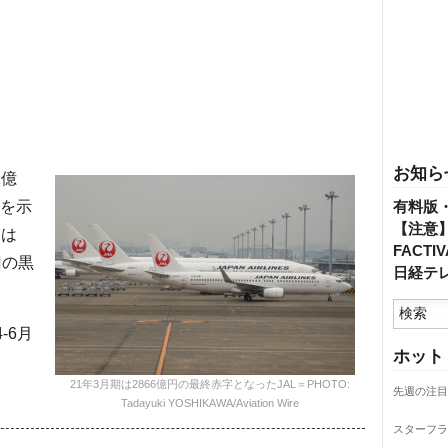
お知ら
2億
けを示
有料版
【注意
」は
FACT
円の黒
日経テ
-6月
ホット
21年3月期は2866億円の最終赤字となったJAL＝PHOTO:
先週の注目
Tadayuki YOSHIKAWA/Aviation Wire
スターフラ