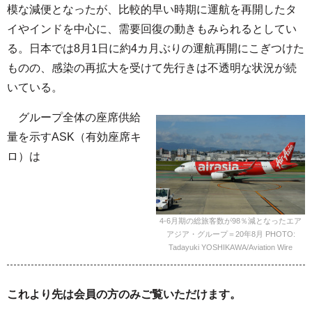
模な減便となったが、比較的早い時期に運航を再開したタ
イやインドを中心に、需要回復の動きもみられるとしてい
る。日本では8月1日に約4カ月ぶりの運航再開にこぎつけた
ものの、感染の再拡大を受けて先行きは不透明な状況が続
いている。
グループ全体の座席供給
量を示すASK（有効座席キ
ロ）は
4-6月期の総旅客数が98％減となったエア
アジア・グループ＝20年8月 PHOTO:
Tadayuki YOSHIKAWA/Aviation Wire
これより先は会員の方のみご覧いただけます。