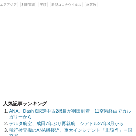
エアアジア
利用実績
実績
新型コロナウイルス
旅客数
人気記事ランキング
ANA、Dash 8認定中古2機目が羽田到着 11空港経由でカル
ガリーから
デルタ航空、成田7年ぶり再就航 シアトル27年3月から
飛行検査機のANA機接近、重大インシデント「非該当」＝国
交省