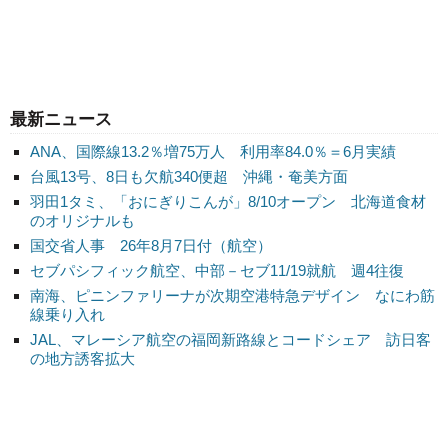
最新ニュース
ANA、国際線13.2％増75万人 利用率84.0％＝6月実績
台風13号、8日も欠航340便超 沖縄・奄美方面
羽田1タミ、「おにぎりこんが」8/10オープン 北海道食材
のオリジナルも
国交省人事 26年8月7日付（航空）
セブパシフィック航空、中部－セブ11/19就航 週4往復
南海、ピニンファリーナが次期空港特急デザイン なにわ筋
線乗り入れ
JAL、マレーシア航空の福岡新路線とコードシェア 訪日客
の地方誘客拡大