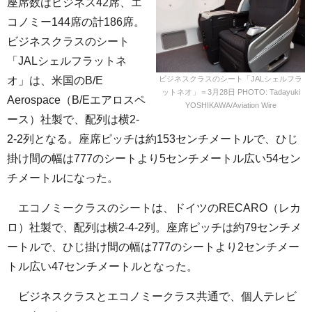
座席数はビジネス42席、エ
コノミー144席の計186席。
ビジネスクラスのシート
「JALシェルフラットネ
オ」は、米国のB/E
ビジネスクラスのシート「JALシェルフラ
ットネオ」＝3月28日 PHOTO: Tadayuki
Aerospace（B/Eエアロスペ
YOSHIKAWA/Aviation Wire
ース）社製で、配列は横2-
2-2列となる。座席ピッチは約153センチメートルで、ひじ
掛け間の幅は777のシートより5センチメートル広い54セン
チメートルになった。
エコノミークラスのシートは、ドイツのRECARO（レカ
ロ）社製で、配列は横2-4-2列。座席ピッチは約79センチメ
ートルで、ひじ掛け間の幅は777のシートより2センチメー
トル広い47センチメートルとなった。
ビジネスクラスとエコノミークラス共通で、個人テレビ