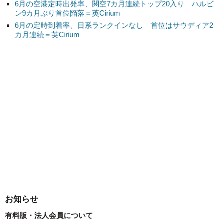
6月の空港定時出発率、関空7カ月連続トップ20入り ハルビ
ン9カ月ぶり首位陥落＝英Cirium
6月の定時到着率、日系ランクインなし 首位はサウディア2
カ月連続＝英Cirium
お知らせ
有料版・法人会員について