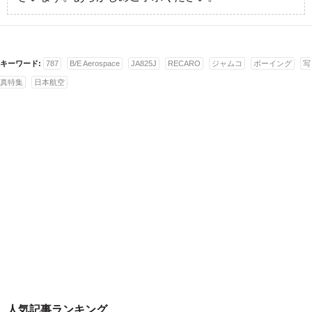
キーワード:
787
B/E Aerospace
JA825J
RECARO
ジャムコ
ボーイング
写
真特集
日本航空
人気記事ランキング