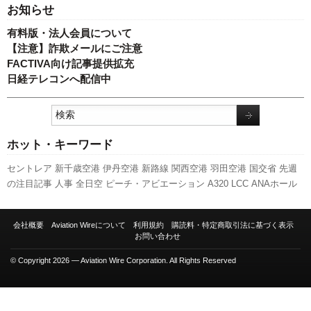
お知らせ
有料版・法人会員について
【注意】詐欺メールにご注意
FACTIVA向け記事提供拡充
日経テレコンへ配信中
ホット・キーワード
セントレア
新千歳空港
伊丹空港
新路線
関西空港
羽田空港
国交省
先週
の注目記事
人事
全日空
ピーチ・アビエーション
A320
LCC
ANAホール
ディングス
スターフライヤー
エアバス
発着回数
国交省航空局
福岡空港
ボーイング
A350 XWB
訪日客
777
キャンペーン
成田空港
利用実績
会社概要
Aviation Wireについて
利用規約
購読料・特定商取引法に基づく表示
737NG
客室乗務員
787
航空貨物
旅客数
スカイマーク
日本航空
実績
新
お問い合わせ
型コロナウイルス
© Copyright 2026 — Aviation Wire Corporation. All Rights Reserved