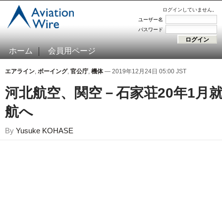
ログインしていません。
ユーザー名
パスワード
ホーム
会員用ページ
エアライン
,
ボーイング
,
官公庁
,
機体
— 2019年12月24日 05:00 JST
河北航空、関空－石家荘20年1月
航へ
By
Yusuke KOHASE