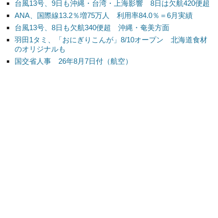
台風13号、9日も沖縄・台湾・上海影響 8日は欠航420便超
ANA、国際線13.2％増75万人 利用率84.0％＝6月実績
台風13号、8日も欠航340便超 沖縄・奄美方面
羽田1タミ、「おにぎりこんが」8/10オープン 北海道食材
のオリジナルも
国交省人事 26年8月7日付（航空）