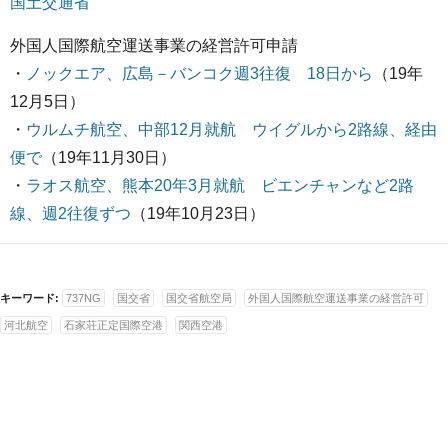
国土交通省
外国人国際航空運送事業の経営許可申請
・
ノックエア、広島－バンコク週3往復 18日から
（19年
12月5日）
・
ウルムチ航空、中部12月就航 ウイグルから2路線、経由
便で
（19年11月30日）
・
ラオス航空、熊本20年3月就航 ビエンチャンなど2路
線、週2往復ずつ
（19年10月23日）
キーワード:
737NG
国交省
国交省航空局
外国人国際航空運送事業の経営許可
河北航空
石家荘正定国際空港
関西空港