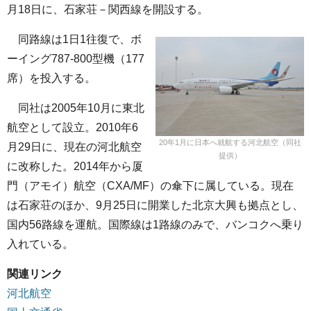
月18日に、石家荘－関西線を開設する。
同路線は1日1往復で、ボ
ーイング787-800型機（177
席）を投入する。
同社は2005年10月に東北
航空として設立。2010年6
20年1月に日本へ就航する河北航空（同社
月29日に、現在の河北航空
提供）
に改称した。2014年から厦
門（アモイ）航空（CXA/MF）の傘下に属している。現在
は石家荘のほか、9月25日に開業した北京大興も拠点とし、
国内56路線を運航。国際線は1路線のみで、バンコクへ乗り
入れている。
関連リンク
河北航空