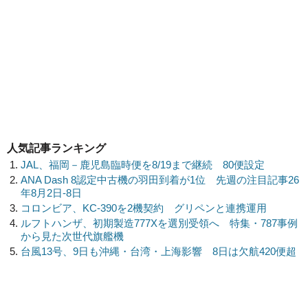
人気記事ランキング
JAL、福岡－鹿児島臨時便を8/19まで継続 80便設定
ANA Dash 8認定中古機の羽田到着が1位 先週の注目記事26
年8月2日-8日
コロンビア、KC-390を2機契約 グリペンと連携運用
ルフトハンザ、初期製造777Xを選別受領へ 特集・787事例
から見た次世代旗艦機
台風13号、9日も沖縄・台湾・上海影響 8日は欠航420便超