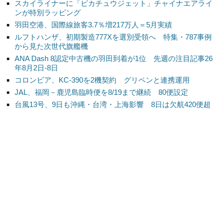
スカイライナーに「ピカチュウジェット」チャイナエアライ
ンが特別ラッピング
羽田空港、国際線旅客3.7％増217万人＝5月実績
ルフトハンザ、初期製造777Xを選別受領へ 特集・787事例
から見た次世代旗艦機
ANA Dash 8認定中古機の羽田到着が1位 先週の注目記事26
年8月2日-8日
コロンビア、KC-390を2機契約 グリペンと連携運用
JAL、福岡－鹿児島臨時便を8/19まで継続 80便設定
台風13号、9日も沖縄・台湾・上海影響 8日は欠航420便超