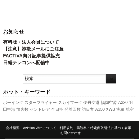
お知らせ
有料版・法人会員について
【注意】詐欺メールにご注意
FACTIVA向け記事提供拡充
日経テレコンへ配信中
ホット・キーワード
ボーイング
スターフライヤー
スカイマーク
伊丹空港
福岡空港
A320
羽
田空港
旅客数
セントレア
全日空
発着回数
訪日客
A350 XWB
実績
航空
貨物
国交省
先週の注目記事
787
ピーチ・アビエーション
日本航空
人事
国交省航空局
新千歳空港
成田空港
関西空港
737NG
利用実績
客室乗務員
会社概要
Aviation Wireについて
利用規約
購読料・特定商取引法に基づく表示
新路線
ANAホールディングス
777
LCC
キャンペーン
新型コロナウイル
お問い合わせ
ス
エアバス