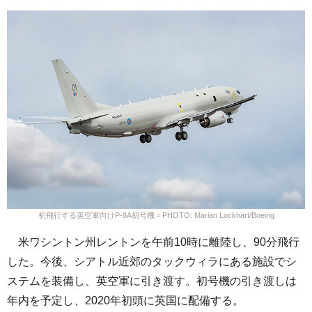
初飛行する英空軍向けP-8A初号機＝PHOTO: Marian Lockhart/Boeing
米ワシントン州レントンを午前10時に離陸し、90分飛行
した。今後、シアトル近郊のタックウィラにある施設でシ
ステムを装備し、英空軍に引き渡す。初号機の引き渡しは
年内を予定し、2020年初頭に英国に配備する。