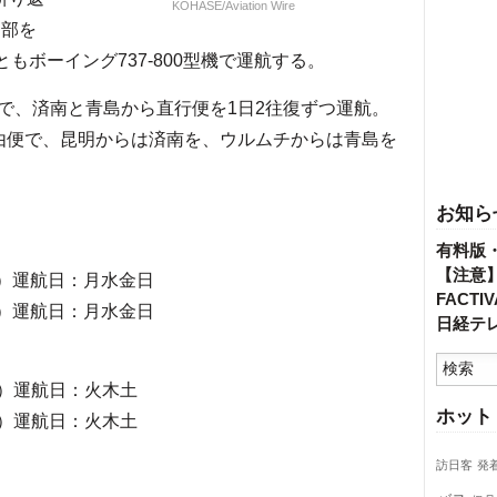
KOHASE/Aviation Wire
中部を
ともボーイング737-800型機で運航する。
、済南と青島から直行便を1日2往復ずつ運航。
由便で、昆明からは済南を、ウルムチからは青島を
お知ら
有料版
【注意
:00）運航日：月水金日
FACT
:00）運航日：月水金日
日経テ
:00）運航日：火木土
ホット
:20）運航日：火木土
訪日客
発