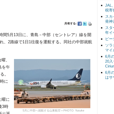
JA
税寄
スカ
発神
共有する:
スタ
年イ
時間5月13日に、青島－中部（セントレア）線を開
ピー
れ、2路線で1日1往復を運航する。同社の中部就航
ソラ
マイ
6月
金曜、
20
Ciri
島を午
6月
する。
はサ
8時に
土曜に
後3時
5月に中部へ就航する山東航空＝PHOTO: Yusuke
折り返