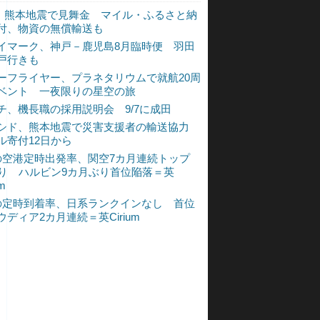
L、熊本地震で見舞金 マイル・ふるさと納
付、物資の無償輸送も
イマーク、神戸－鹿児島8月臨時便 羽田
戸行きも
ーフライヤー、プラネタリウムで就航20周
ベント 一夜限りの星空の旅
チ、機長職の採用説明会 9/7に成田
シド、熊本地震で災害支援者の輸送協力
ル寄付12日から
の空港定時出発率、関空7カ月連続トップ
入り ハルビン9カ月ぶり首位陥落＝英
um
の定時到着率、日系ランクインなし 首位
ウディア2カ月連続＝英Cirium