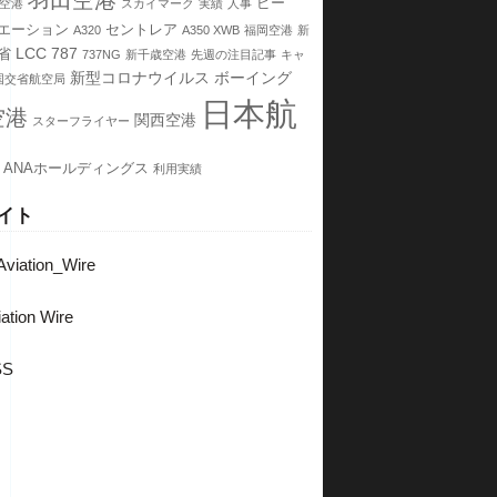
羽田空港
ピー
空港
スカイマーク
実績
人事
エーション
セントレア
A320
A350 XWB
福岡空港
新
LCC
787
省
737NG
新千歳空港
先週の注目記事
キャ
新型コロナウイルス
ボーイング
国交省航空局
日本航
空港
関西空港
スターフライヤー
ANAホールディングス
利用実績
イト
viation_Wire
ation Wire
SS