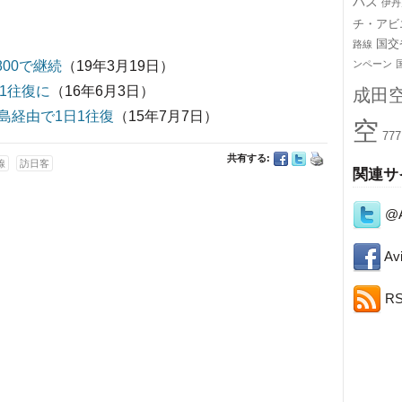
バス
伊丹
チ・アビ
国交
路線
800で継続
（19年3月19日）
ンペーン
1往復に
（16年6月3日）
成田
島経由で1日1往復
（15年7月7日）
空
777
共有する:
線
訪日客
関連サ
@A
Avi
R