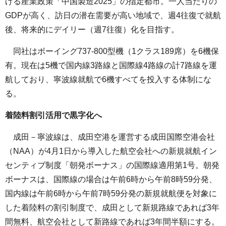
げる産業政策「中国製造2025」の指定都市。一人当たりの
GDPが高く、訪日の潜在需要が高い地域で、週4往復で就航
後、将来的にデイリー（週7往復）化を目指す。
同社はボーイング737-800型機（1クラス189席）を6機保
有。現在は5機で国内線3路線と国際線4路線の計7路線を運
航しており、寧波線就航で6機すべてを投入する体制にな
る。
着陸料割引活用で黒字化へ
成田－寧波線は、成田空港を運営する成田国際空港会社
（NAA）が4月1日から導入した航空会社への新規就航イン
センティブ制度「朝発ボーナス」の国際線適用第1号。朝発
ボーナスは、国際線の場合は午前6時から午前8時59分発、
国内線は午前6時から午前7時59分発の新規就航便を対象に
した着陸料の割引制度で、成田として新規路線であれば3年
間無料、航空会社として新路線であれば3年間半額にする。