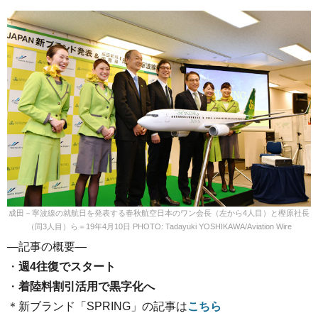
成田－寧波線の就航日を発表する春秋航空日本のワン会長（左から4人目）と樫原社長
（同3人目）ら＝19年4月10日 PHOTO: Tadayuki YOSHIKAWA/Aviation Wire
—記事の概要—
・
週4往復でスタート
・
着陸料割引活用で黒字化へ
＊新ブランド「SPRING」の記事は
こちら