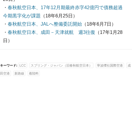
・
春秋航空日本、17年12月期最終赤字42億円で債務超過
今期黒字化が課題
（18年6月25日）
・
春秋航空日本、JALへ整備委託開始
（18年6月7日）
・
春秋航空日本、成田－天津就航 週3往復
（17年1月28
日）
キーワード:
LCC
スプリング・ジャパン（旧春秋航空日本）
寧波櫟社国際空港
成
田空港
新路線
着陸料