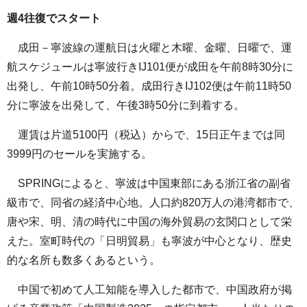
週4往復でスタート
成田－寧波線の運航日は火曜と木曜、金曜、日曜で、運
航スケジュールは寧波行きIJ101便が成田を午前8時30分に
出発し、午前10時50分着。成田行きIJ102便は午前11時50
分に寧波を出発して、午後3時50分に到着する。
運賃は片道5100円（税込）からで、15日正午までは同
3999円のセールを実施する。
SPRINGによると、寧波は中国東部にある浙江省の副省
級市で、同省の経済中心地。人口約820万人の港湾都市で、
唐や宋、明、清の時代に中国の海外貿易の玄関口として栄
えた。室町時代の「日明貿易」も寧波が中心となり、歴史
的な名所も数多くあるという。
中国で初めて人工知能を導入した都市で、中国政府が掲