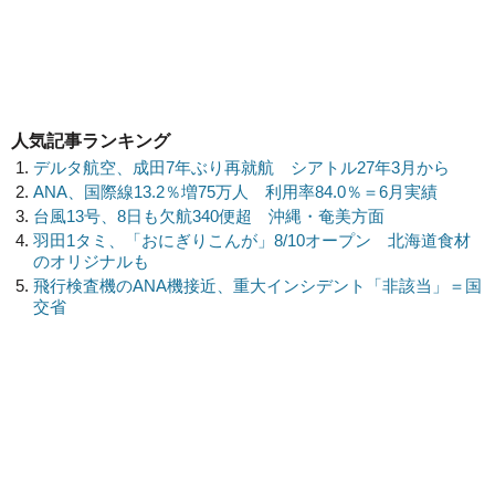
人気記事ランキング
デルタ航空、成田7年ぶり再就航 シアトル27年3月から
ANA、国際線13.2％増75万人 利用率84.0％＝6月実績
台風13号、8日も欠航340便超 沖縄・奄美方面
羽田1タミ、「おにぎりこんが」8/10オープン 北海道食材
のオリジナルも
飛行検査機のANA機接近、重大インシデント「非該当」＝国
交省