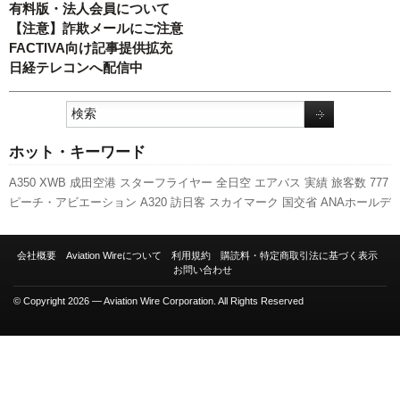
有料版・法人会員について
【注意】詐欺メールにご注意
FACTIVA向け記事提供拡充
日経テレコンへ配信中
ホット・キーワード
A350 XWB
成田空港
スターフライヤー
全日空
エアバス
実績
旅客数
777
ピーチ・アビエーション
A320
訪日客
スカイマーク
国交省
ANAホールデ
ィングス
航空貨物
羽田空港
737NG
福岡空港
新千歳空港
ボーイング
LCC
国交省航空局
セントレア
キャンペーン
787
人事
関西空港
伊丹空港
会社概要
Aviation Wireについて
利用規約
購読料・特定商取引法に基づく表示
客室乗務員
発着回数
日本航空
先週の注目記事
新型コロナウイルス
新路
お問い合わせ
線
利用実績
© Copyright 2026 — Aviation Wire Corporation. All Rights Reserved