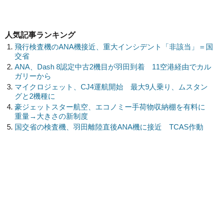
人気記事ランキング
飛行検査機のANA機接近、重大インシデント「非該当」＝国
交省
ANA、Dash 8認定中古2機目が羽田到着 11空港経由でカル
ガリーから
マイクロジェット、CJ4運航開始 最大9人乗り、ムスタン
グと2機種に
豪ジェットスター航空、エコノミー手荷物収納棚を有料に
重量→大きさの新制度
国交省の検査機、羽田離陸直後ANA機に接近 TCAS作動