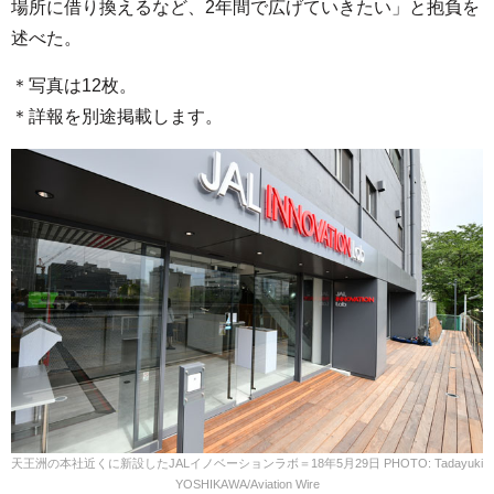
場所に借り換えるなど、2年間で広げていきたい」と抱負を
述べた。
＊写真は12枚。
＊詳報を別途掲載します。
天王洲の本社近くに新設したJALイノベーションラボ＝18年5月29日 PHOTO: Tadayuki
YOSHIKAWA/Aviation Wire