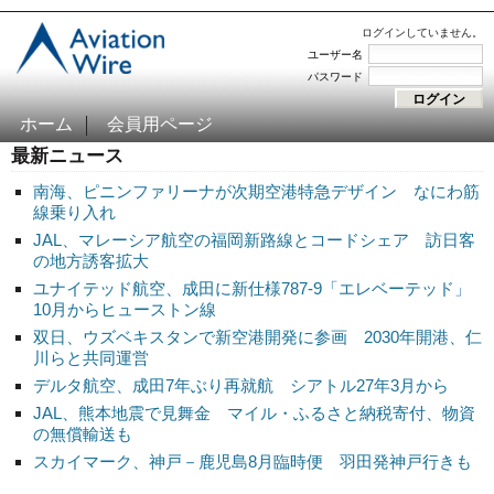
ログインしていません。
ユーザー名
パスワード
ホーム
会員用ページ
最新ニュース
南海、ピニンファリーナが次期空港特急デザイン なにわ筋
線乗り入れ
JAL、マレーシア航空の福岡新路線とコードシェア 訪日客
の地方誘客拡大
ユナイテッド航空、成田に新仕様787-9「エレベーテッド」
10月からヒューストン線
双日、ウズベキスタンで新空港開発に参画 2030年開港、仁
川らと共同運営
デルタ航空、成田7年ぶり再就航 シアトル27年3月から
JAL、熊本地震で見舞金 マイル・ふるさと納税寄付、物資
の無償輸送も
スカイマーク、神戸－鹿児島8月臨時便 羽田発神戸行きも