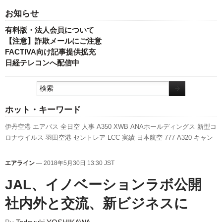
お知らせ
有料版・法人会員について
【注意】詐欺メールにご注意
FACTIVA向け記事提供拡充
日経テレコンへ配信中
ホット・キーワード
伊丹空港
エアバス
全日空
人事
A350 XWB
ANAホールディングス
新型コ
ロナウイルス
羽田空港
セントレア
LCC
実績
日本航空
777
A320
キャン
ペーン
787
ボーイング
国交省航空局
福岡空港
関西空港
新千歳空港
成田
空港
新路線
発着回数
スカイマーク
利用実績
旅客数
ピーチ・アビエーシ
エアライン
— 2018年5月30日 13:30 JST
ョン
航空貨物
国交省
先週の注目記事
スターフライヤー
訪日客
737NG
客室乗務員
JAL、イノベーションラボ公開
社内外と交流、新ビジネスに