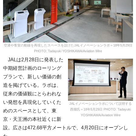
空港や客室の動線を再現したスペースを設けたJALイノベーションラボ＝18年5月29日
PHOTO: Tadayuki YOSHIKAWA/Aviation Wire
JALは2月28日に発表した
中期経営計画のローリング
プランで、新しい価値の創
造を掲げている。ラボは、
従来の価値観にとらわれな
い発想を具現化していくた
JALイノベーションラボについて説明する
西畑氏＝18年5月29日 PHOTO: Tadayuki
めのスペースとして、東
YOSHIKAWA/Aviation Wire
京・天王洲の本社近くに新
設。広さは472.68平方メートルで、4月20日にオープンし