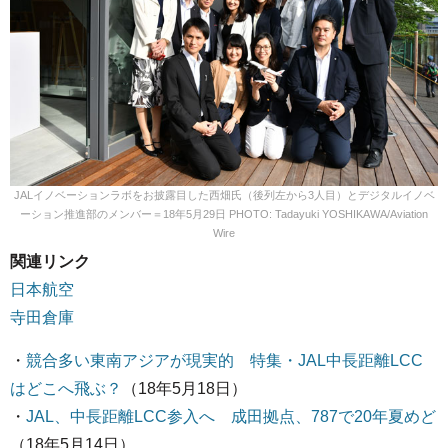
JALイノベーションラボをお披露目した西畑氏（後列左から3人目）とデジタルイノベ
ーション推進部のメンバー＝18年5月29日 PHOTO: Tadayuki YOSHIKAWA/Aviation
Wire
関連リンク
日本航空
寺田倉庫
・
競合多い東南アジアが現実的 特集・JAL中長距離LCC
はどこへ飛ぶ？
（18年5月18日）
・
JAL、中長距離LCC参入へ 成田拠点、787で20年夏めど
（18年5月14日）