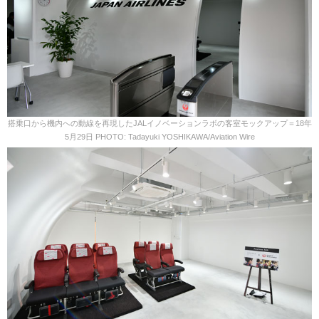
搭乗口から機内への動線を再現したJALイノベーションラボの客室モックアップ＝18年
5月29日 PHOTO: Tadayuki YOSHIKAWA/Aviation Wire