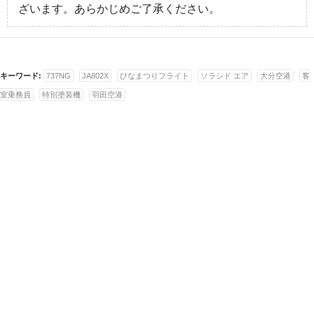
ざいます。あらかじめご了承ください。
キーワード:
737NG
JA802X
ひなまつりフライト
ソラシド エア
大分空港
客
室乗務員
特別塗装機
羽田空港