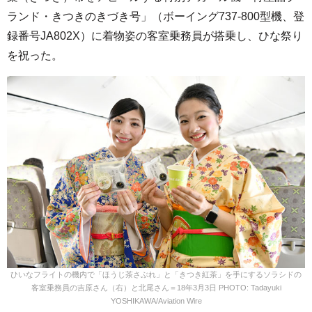
ランド・きつきのきづき号」（ボーイング737-800型機、登
録番号JA802X）に着物姿の客室乗務員が搭乗し、ひな祭り
を祝った。
ひいなフライトの機内で「ほうじ茶さぶれ」と「きつき紅茶」を手にするソラシドの
客室乗務員の吉原さん（右）と北尾さん＝18年3月3日 PHOTO: Tadayuki
YOSHIKAWA/Aviation Wire