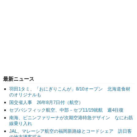
最新ニュース
羽田1タミ、「おにぎりこんが」8/10オープン 北海道食材
のオリジナルも
国交省人事 26年8月7日付（航空）
セブパシフィック航空、中部－セブ11/19就航 週4往復
南海、ピニンファリーナが次期空港特急デザイン なにわ筋
線乗り入れ
JAL、マレーシア航空の福岡新路線とコードシェア 訪日客
の地方誘客拡大