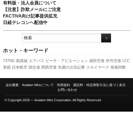
有料版・法人会員について
【注意】詐欺メールにご注意
FACTIVA向け記事提供拡充
日経テレコンへ配信中
ホット・キーワード
737NG
新路線
エアバス
ピーチ・アビエーション
成田空港
伊丹空港
LCC
実績
日本航空
国交省
関西空港
先週の注目記事
スカイマーク
発着回数
利用実績
セントレア
スターフライヤー
国交省航空局
新千歳空港
ANAホ
ールディングス
人事
新型コロナウイルス
全日空
羽田空港
福岡空港
777
会社概要
Aviation Wireについて
利用規約
購読料・特定商取引法に基づく表示
787
旅客数
訪日客
A350 XWB
航空貨物
客室乗務員
キャンペーン
ボーイ
お問い合わせ
ング
A320
© Copyright 2026 — Aviation Wire Corporation. All Rights Reserved