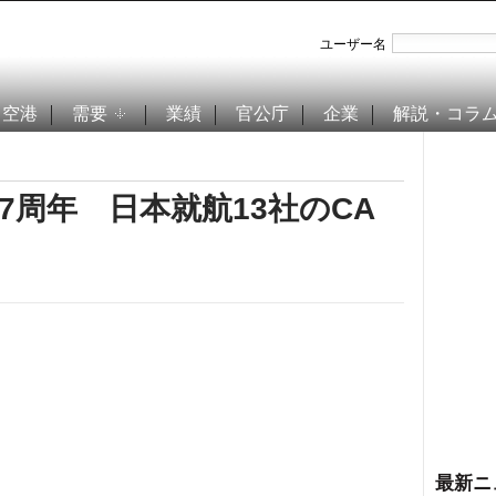
ユーザー名
空港
需要
業績
官公庁
企業
解説・コラ
7周年 日本就航13社のCA
最新ニ