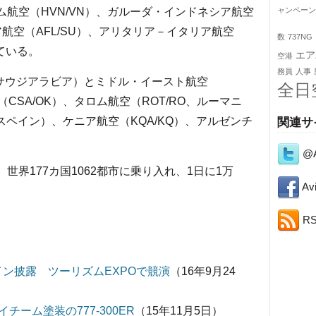
ム航空（HVN/VN）、ガルーダ・インドネシア航空
ャンペーン
ア航空（AFL/SU）、アリタリア－イタリア航空
数
737NG
れている。
エア
空港
務員
人事
、サウジアラビア）とミドル・イースト航空
全日
CSA/OK）、タロム航空（ROT/RO、ルーマニ
スペイン）、ケニア航空（KQA/KQ）、アルゼンチ
関連サ
@A
世界177カ国1062都市に乗り入れ、1日に1万
Avi
R
ン披露 ツーリズムEXPOで競演
（16年9月24
ーム塗装の777-300ER
（15年11月5日）