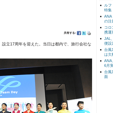
ルフ
特集
AN
の注
コロ
携運
共有する:
JA
便設
、設立17周年を迎えた。当日は都内で、旅行会社な
台風
は欠
ANA
6月
台風
面