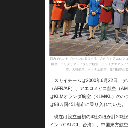
都内でのレセプションに参加する（左から）アエロフロ
航空、アリタリア－イタリア航空、チャイナエアライ
空、大韓航空、ベトナム航空、厦門航空の客室乗務員＝17
スカイチームは2000年6月22日、デ
（AFR/AF）、アエロメヒコ航空（AM
はKLMオランダ航空（KLM/KL）
は98カ国451都市に乗り入れていた。
現在は設立当初の4社のほか計20社
イン（CAL/CI、台湾）、中国東方航空