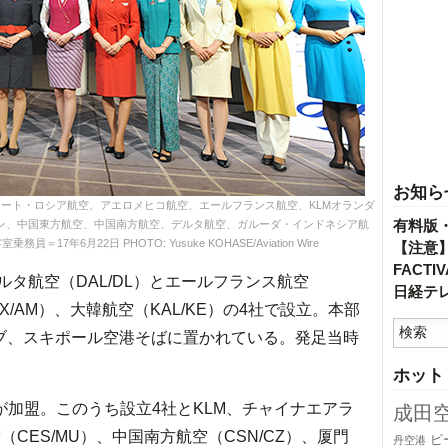
お知ら
ート・ロシア航空、アエロメヒコ航空、エールフランス航空、KLMオランダ
有料版
ン、中国東方航空、中国南方航空、デルタ航空、ガルーダ・インドネシア航
年6月22日 PHOTO: Yusuke KOHASE/Aviation Wire
【注意
FACT
ルタ航空（DAL/DL）とエールフランス航空
日経テ
X/AM）、大韓航空（KAL/KE）の4社で設立。本部
のハブ、スキポール空港そばに置かれている。発足当時
ホット
が加盟。このうち設立4社とKLM、チャイナエアラ
成田
（CES/MU）、中国南方航空（CSN/CZ）、厦門
ピ
丹空港