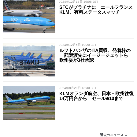
/ 2024年12月13日 19:08 JST
SFCがプラチナに エールフランス
KLM、有料ステータスマッチ
/ 2024年12月5日 10:20 JST
ルフトハンザのITA買収、発着枠の
一部譲渡先にイージージェットら
欧州委が3社承認
/ 2024年8月29日 13:30 JST
KLMオランダ航空、日本－欧州往復
14万円台から セール9/10まで
過去のニュース →