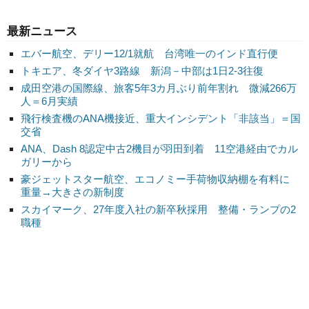
最新ニュース
エバー航空、デリー12/1就航 台湾唯一のインド直行便
トキエア、冬ダイヤ3路線 新潟－中部は1日2-3往復
成田空港の国際線、旅客5年3カ月ぶり前年割れ 微減266万
人＝6月実績
飛行検査機のANA機接近、重大インシデント「非該当」＝国
交省
ANA、Dash 8認定中古2機目が羽田到着 11空港経由でカル
ガリーから
豪ジェットスター航空、エコノミー手荷物収納棚を有料に
重量→大きさの新制度
スカイマーク、27年度入社の新卒秋採用 整備・ランプの2
職種