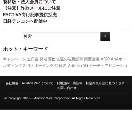
有料版・法人会員について
【注意】詐欺メールにご注意
FACTIVA向け記事提供拡充
日経テレコンへ配信中
ホット・キーワード
キャンペーン
全日空
発着回数
先週の注目記事
関西空港
A320
ANAホー
ルディングス
787
ボーイング
訪日客
人事
737NG
ピーチ・アビエーショ
ン
航空貨物
777
客室乗務員
日本航空
A350 XWB
国交省
新千歳空港
セ
ントレア
新路線
スカイマーク
新型コロナウイルス
福岡空港
利用実績
成
会社概要
Aviation Wireについて
利用規約
購読料・特定商取引法に基づく表示
田空港
旅客数
スターフライヤー
国交省航空局
実績
エアバス
伊丹空港
お問い合わせ
羽田空港
LCC
© Copyright 2026 — Aviation Wire Corporation. All Rights Reserved