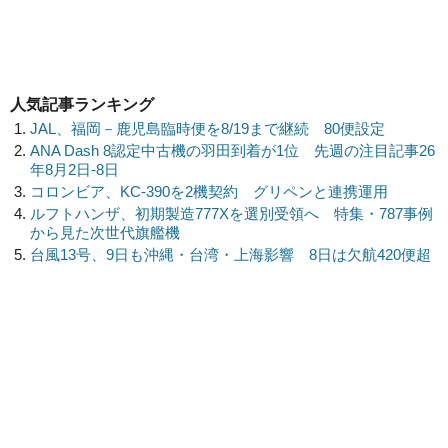
人気記事ランキング
JAL、福岡－鹿児島臨時便を8/19まで継続 80便設定
ANA Dash 8認定中古機の羽田到着が1位 先週の注目記事26
年8月2日-8日
コロンビア、KC-390を2機契約 グリペンと連携運用
ルフトハンザ、初期製造777Xを選別受領へ 特集・787事例
から見た次世代旗艦機
台風13号、9日も沖縄・台湾・上海影響 8日は欠航420便超