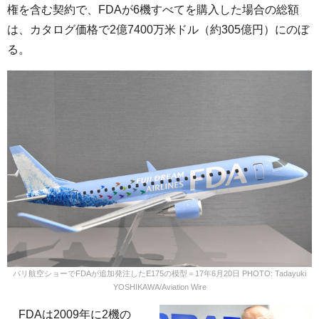
権を含む契約で、FDAが6機すべてを購入した場合の総額
は、カタログ価格で2億7400万米ドル（約305億円）にのぼ
る。
パリ航空ショーでFDAが追加発注したE175の模型＝17年6月20日 PHOTO: Tadayuki
YOSHIKAWA/Aviation Wire
FDAは2009年に2機の