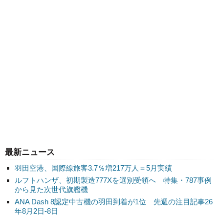
最新ニュース
羽田空港、国際線旅客3.7％増217万人＝5月実績
ルフトハンザ、初期製造777Xを選別受領へ 特集・787事例
から見た次世代旗艦機
ANA Dash 8認定中古機の羽田到着が1位 先週の注目記事26
年8月2日-8日