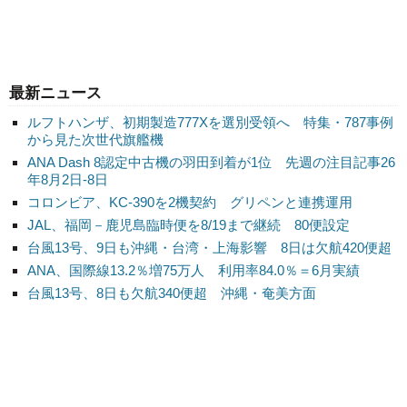
最新ニュース
ルフトハンザ、初期製造777Xを選別受領へ 特集・787事例
から見た次世代旗艦機
ANA Dash 8認定中古機の羽田到着が1位 先週の注目記事26
年8月2日-8日
コロンビア、KC-390を2機契約 グリペンと連携運用
JAL、福岡－鹿児島臨時便を8/19まで継続 80便設定
台風13号、9日も沖縄・台湾・上海影響 8日は欠航420便超
ANA、国際線13.2％増75万人 利用率84.0％＝6月実績
台風13号、8日も欠航340便超 沖縄・奄美方面