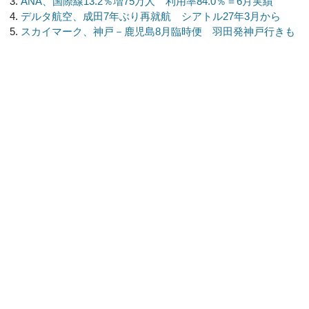
ANA、国際線13.2％増75万人 利用率84.0％＝6月実績
デルタ航空、成田7年ぶり再就航 シアトル27年3月から
スカイマーク、神戸－鹿児島8月臨時便 羽田発神戸行きも