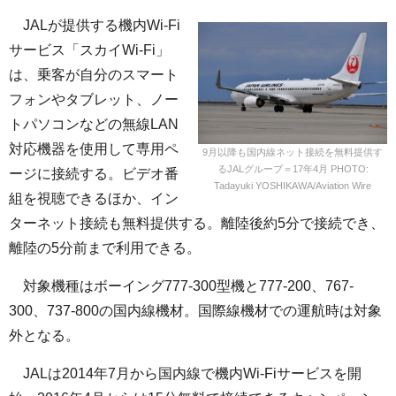
JALが提供する機内Wi-Fi
サービス「スカイWi-Fi」
は、乗客が自分のスマート
フォンやタブレット、ノー
トパソコンなどの無線LAN
対応機器を使用して専用ペ
9月以降も国内線ネット接続を無料提供す
るJALグループ＝17年4月 PHOTO:
ージに接続する。ビデオ番
Tadayuki YOSHIKAWA/Aviation Wire
組を視聴できるほか、イン
ターネット接続も無料提供する。離陸後約5分で接続でき、
離陸の5分前まで利用できる。
対象機種はボーイング777-300型機と777-200、767-
300、737-800の国内線機材。国際線機材での運航時は対象
外となる。
JALは2014年7月から国内線で機内Wi-Fiサービスを開