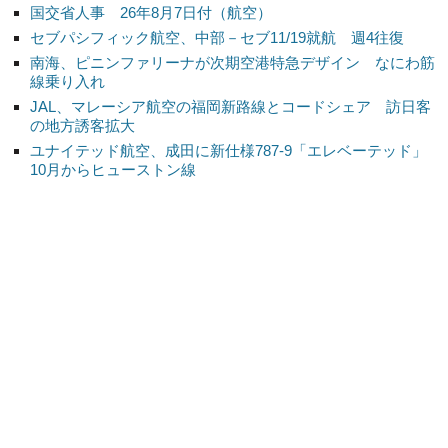
国交省人事 26年8月7日付（航空）
セブパシフィック航空、中部－セブ11/19就航 週4往復
南海、ピニンファリーナが次期空港特急デザイン なにわ筋
線乗り入れ
JAL、マレーシア航空の福岡新路線とコードシェア 訪日客
の地方誘客拡大
ユナイテッド航空、成田に新仕様787-9「エレベーテッド」
10月からヒューストン線