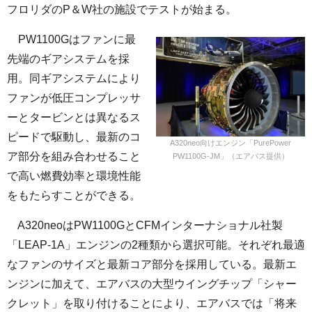
フロリダのP＆W社の施設でテストが始まる。
PW1100Gはファンに最
先端のギアシステムを採
用。同ギアシステムにより
ファンが低圧コンプレッサ
ーとタービンとは異なるス
ピードで駆動し、最新のコ
A320neo向けエンジン「PurePower
ア部分を組み合わせること
PW1100G-JM」（エアバス提供）
で高い燃費効率と環境性能
をもたらすことができる。
A320neoはPW1100GとCFMインターナショナル社製
「LEAP-1A」エンジンの2種類から選択可能。それぞれ最適
なファンのサイズと最新コア部分を採用している。最新エ
ンジンに加えて、エアバスの大型ウイングチップ「シャー
クレット」を取り付けることにより、エアバスでは「将来