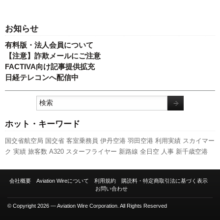
お知らせ
有料版・法人会員について
【注意】詐欺メールにご注意
FACTIVA向け記事提供拡充
日経テレコンへ配信中
ホット・キーワード
国交省航空局
国交省
客室乗務員
伊丹空港
羽田空港
利用実績
スカイマー
ク
実績
旅客数
A320
スターフライヤー
新路線
全日空
人事
新千歳空港
エアバス
航空貨物
成田空港
ピーチ・アビエーション
777
関西空港
発着
回数
訪日客
787
737NG
先週の注目記事
A350 XWB
セントレア
ANAホー
会社概要
Aviation Wireについて
利用規約
購読料・特定商取引法に基づく表示
ルディングス
福岡空港
ボーイング
新型コロナウイルス
日本航空
LCC
キ
お問い合わせ
ャンペーン
© Copyright 2026 — Aviation Wire Corporation. All Rights Reserved