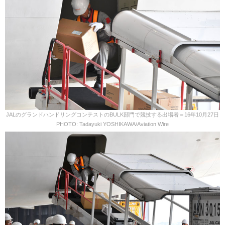
JALのグランドハンドリングコンテストのBULK部門で競技する出場者＝16年10月27日
PHOTO: Tadayuki YOSHIKAWA/Aviation Wire