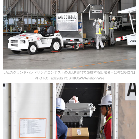
JALのグランドハンドリングコンテストのBULK部門で競技する出場者＝16年10月27日
PHOTO: Tadayuki YOSHIKAWA/Aviation Wire