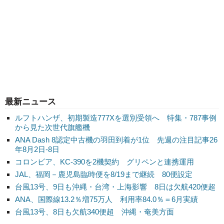
最新ニュース
ルフトハンザ、初期製造777Xを選別受領へ 特集・787事例
から見た次世代旗艦機
ANA Dash 8認定中古機の羽田到着が1位 先週の注目記事26
年8月2日-8日
コロンビア、KC-390を2機契約 グリペンと連携運用
JAL、福岡－鹿児島臨時便を8/19まで継続 80便設定
台風13号、9日も沖縄・台湾・上海影響 8日は欠航420便超
ANA、国際線13.2％増75万人 利用率84.0％＝6月実績
台風13号、8日も欠航340便超 沖縄・奄美方面