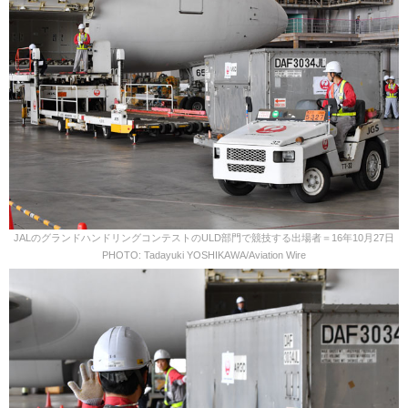
JALのグランドハンドリングコンテストのULD部門で競技する出場者＝16年10月27日
PHOTO: Tadayuki YOSHIKAWA/Aviation Wire