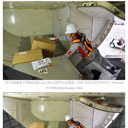
767の貨物室で荷物を積み込むBULK部門の出場者＝16年10月27日 PHOTO: Tadayuki
YOSHIKAWA/Aviation Wire