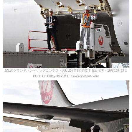
JALのグランドハンドリングコンテストのULD部門で競技する出場者＝16年10月27日
PHOTO: Tadayuki YOSHIKAWA/Aviation Wire