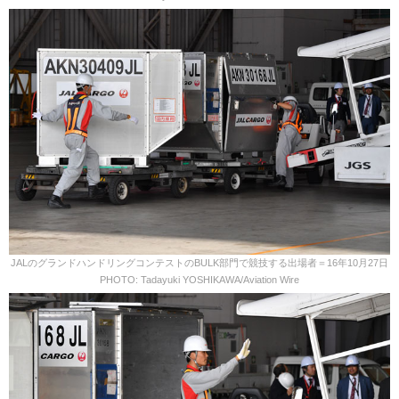
JALのグランドハンドリングコンテストのBULK部門で競技する出場者＝16年10月27日
PHOTO: Tadayuki YOSHIKAWA/Aviation Wire