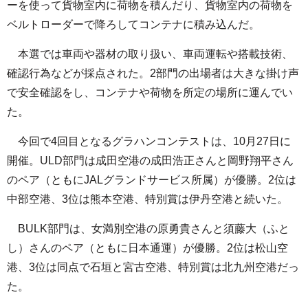
ーを使って貨物室内に荷物を積んだり、貨物室内の荷物を
ベルトローダーで降ろしてコンテナに積み込んだ。
本選では車両や器材の取り扱い、車両運転や搭載技術、
確認行為などが採点された。2部門の出場者は大きな掛け声
で安全確認をし、コンテナや荷物を所定の場所に運んでい
た。
今回で4回目となるグラハンコンテストは、10月27日に
開催。ULD部門は成田空港の成田浩正さんと岡野翔平さん
のペア（ともにJALグランドサービス所属）が優勝。2位は
中部空港、3位は熊本空港、特別賞は伊丹空港と続いた。
BULK部門は、女満別空港の原勇貴さんと須藤大（ふと
し）さんのペア（ともに日本通運）が優勝。2位は松山空
港、3位は同点で石垣と宮古空港、特別賞は北九州空港だっ
た。