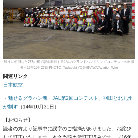
競技に使用した767の横で記念撮影するJALのグランドハンドリングコンテストの出場
者＝16年10月27日 PHOTO: Tadayuki YOSHIKAWA/Aviation Wire
関連リンク
日本航空
・
魅せるグラハン魂 JAL第2回コンテスト、羽田と北九州
が制す
（14年10月31日）
【お知らせ】
読者の方より記事中に誤字のご指摘がありました。お詫び
して訂正いたします。本文当該カ所訂正済みです。（16年