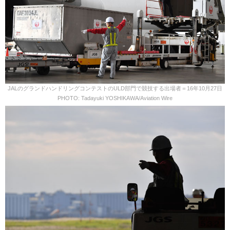
JALのグランドハンドリングコンテストのULD部門で競技する出場者＝16年10月27日
PHOTO: Tadayuki YOSHIKAWA/Aviation Wire