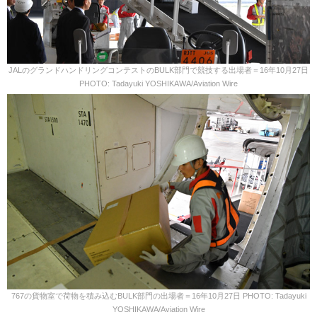
JALのグランドハンドリングコンテストのBULK部門で競技する出場者＝16年10月27日
PHOTO: Tadayuki YOSHIKAWA/Aviation Wire
767の貨物室で荷物を積み込むBULK部門の出場者＝16年10月27日 PHOTO: Tadayuki
YOSHIKAWA/Aviation Wire