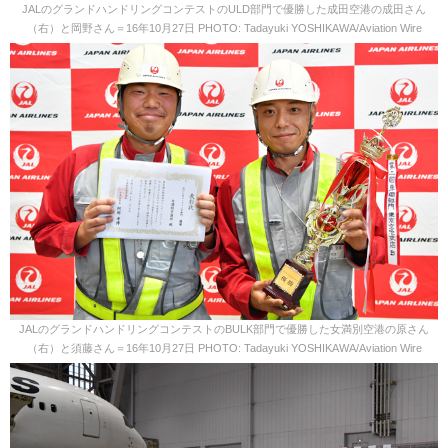
JALのグランドハンドリングコンテストのULD部門で優勝した成田空港の成田さん
（右）と岡野さん＝16年10月27日 PHOTO: Tadayuki YOSHIKAWA/Aviation Wire
JALのグランドハンドリングコンテストのBULK部門で優勝した女満別空港の原さん
（右）と須藤さん＝16年10月27日 PHOTO: Tadayuki YOSHIKAWA/Aviation Wire