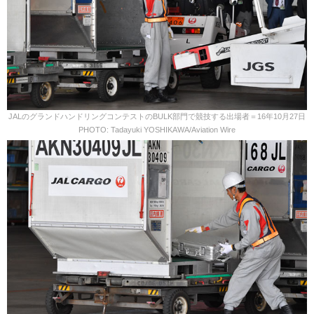
JALのグランドハンドリングコンテストのBULK部門で競技する出場者＝16年10月27日
PHOTO: Tadayuki YOSHIKAWA/Aviation Wire