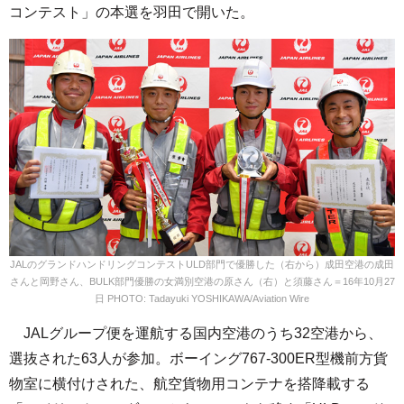
コンテスト」の本選を羽田で開いた。
JALのグランドハンドリングコンテストULD部門で優勝した（右から）成田空港の成田
さんと岡野さん、BULK部門優勝の女満別空港の原さん（右）と須藤さん＝16年10月27
日 PHOTO: Tadayuki YOSHIKAWA/Aviation Wire
JALグループ便を運航する国内空港のうち32空港から、
選抜された63人が参加。ボーイング767-300ER型機前方貨
物室に横付けされた、航空貨物用コンテナを搭降載する