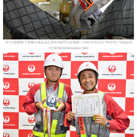
767の貨物室で荷物を積み込むBULK部門の出場者＝16年10月27日 PHOTO: Tadayuki
YOSHIKAWA/Aviation Wire