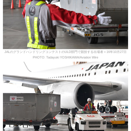
JALのグランドハンドリングコンテストのULD部門で競技する出場者＝16年10月27日
PHOTO: Tadayuki YOSHIKAWA/Aviation Wire