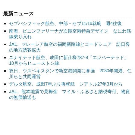
最新ニュース
セブパシフィック航空、中部－セブ11/19就航 週4往復
南海、ピニンファリーナが次期空港特急デザイン なにわ筋
線乗り入れ
JAL、マレーシア航空の福岡新路線とコードシェア 訪日客
の地方誘客拡大
ユナイテッド航空、成田に新仕様787-9「エレベーテッド」
10月からヒューストン線
双日、ウズベキスタンで新空港開発に参画 2030年開港、仁
川らと共同運営
デルタ航空、成田7年ぶり再就航 シアトル27年3月から
JAL、熊本地震で見舞金 マイル・ふるさと納税寄付、物資
の無償輸送も