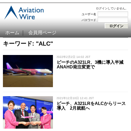
ログインしていません。
ユーザー名
パスワード
ホーム
会員用ページ
キーワード: "ALC"
/ 2022年2月2日 14:02 JST
ピーチのA321LR、3機に導入半減
ANAHD発注変更で
/ 2021年12月10日 12:41 JST
ピーチ、A321LRをALCからリース
導入 2月就航へ