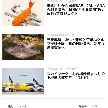
/ 2023年4月18日 18:40 JST
廃食用油から国産SAF、JAL・ANA
ら29者参画 日揮が“全員参加”Fry
to Flyプロジェクト
/ 2022年8月5日 13:25 JST
三菱地所、JAL・兼松と空飛ぶクル
マ実証実験 都の検証参画、24年度
運航実証へ
/ 2022年4月13日 18:37 JST
スカイマーク、お台場沖縄まつりで
下地島の航空券 4/23-5/8
← 新しいニュース
過去のニュース →