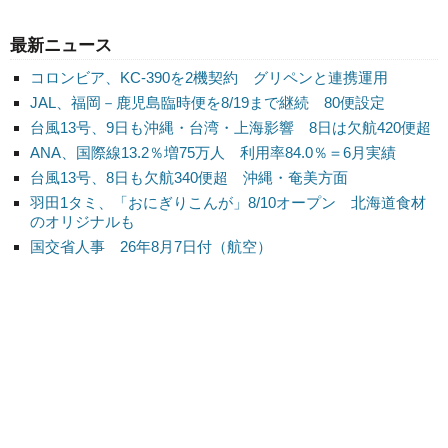
最新ニュース
コロンビア、KC-390を2機契約 グリペンと連携運用
JAL、福岡－鹿児島臨時便を8/19まで継続 80便設定
台風13号、9日も沖縄・台湾・上海影響 8日は欠航420便超
ANA、国際線13.2％増75万人 利用率84.0％＝6月実績
台風13号、8日も欠航340便超 沖縄・奄美方面
羽田1タミ、「おにぎりこんが」8/10オープン 北海道食材
のオリジナルも
国交省人事 26年8月7日付（航空）