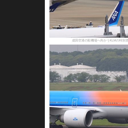
成田空港の駐機場へ向かうKLMの特別塗装機＝16年6