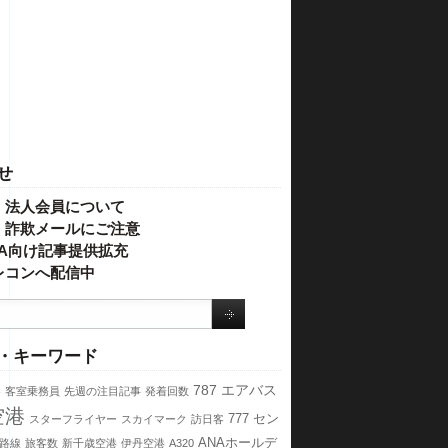
せ
・法人会員について
】詐欺メールにご注意
IVA向け記事提供拡充
レコンへ配信中
・キーワード
港
787
エアバス
客室乗務員
先週の注目記事
発着回数
空港
777
セン
スターフライヤー
スカイマーク
訪日客
ANAホールデ
路線
旅客数
新千歳空港
伊丹空港
A320