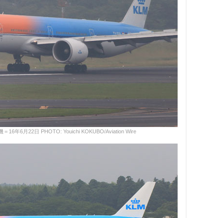
22日 PHOTO: Youichi KOKUBO/Aviation Wire