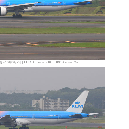
22日 PHOTO: Youichi KOKUBO/Aviation Wire