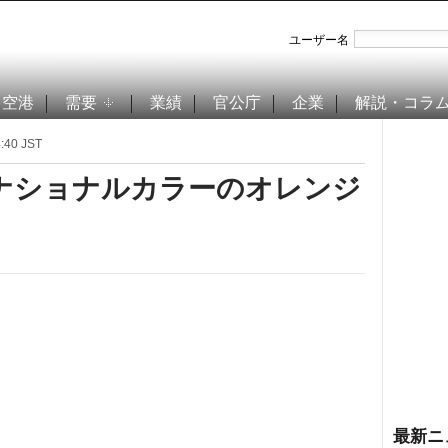
ユーザー名
空港
需要
業績
官公庁
企業
解説・コラ
40 JST
、ナショナルカラーのオレンジ
最新ニ