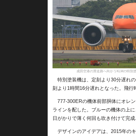
成田空港の滑走路へ向かうKLMの特別塗装機＝16年6
特別塗装機は、定刻より30分遅れの午
刻より1時間16分遅れとなった。飛行
777-300ERの機体前部胴体にオ
ラインを配した。ブルーの機体の上に、
日がかりで薄く何回も吹き付けて完成
デザインのアイデアは、2015年のキ