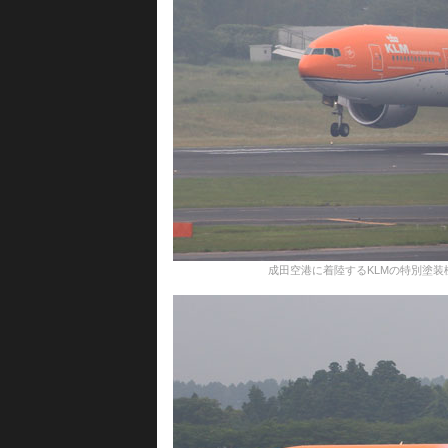
成田空港に着陸するKLMの特別塗装機＝16年6月