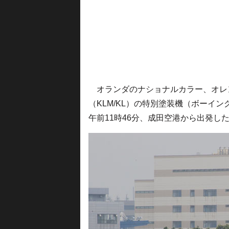
オランダのナショナルカラー、オレン
（KLM/KL）の特別塗装機（ボーイング7
午前11時46分、成田空港から出発し