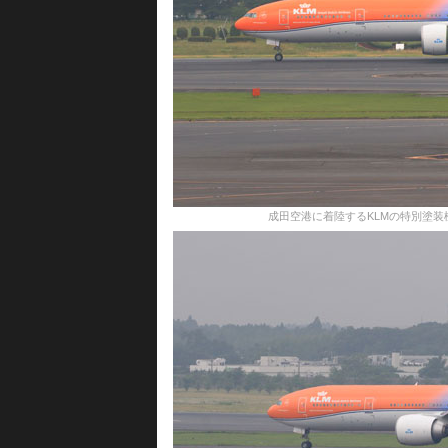
成田空港に着陸するKLMの特別塗装機＝16年6月