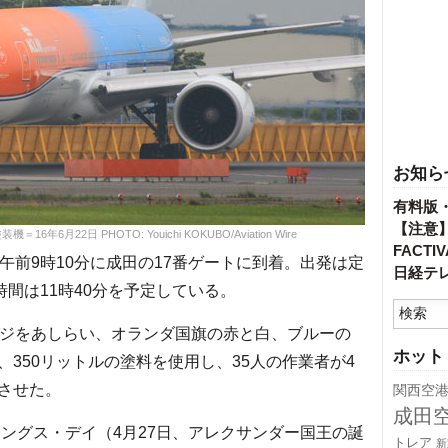
お知ら
有料版
【注意
月22日 PHOTO: Youichi KOKUBO/Aviation Wire
FACT
前9時10分に成田の17番ゲートに到着。出発は定
日経テ
時間は11時40分を予定している。
レンジをあしらい、オランダ国旗の赤と白、ブルーの
ホット
350リットルの塗料を使用し、35人の作業者が4
させた。
関西空
成田
ングス・デイ（4月27日、アレクサンダー国王の誕
トレア
新