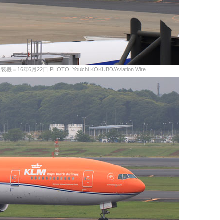
月22日 PHOTO: Youichi KOKUBO/Aviation Wire