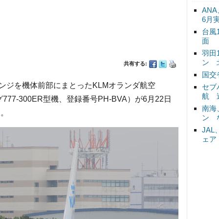
ANA
6月
台風
面
羽田
ン 
共有する:
国交
ジを機体前部にまとったKLMオランダ航空
セブ
航 
77-300ER型機、登録番号PH-BVA）が6月22日
南海
た。
ン 
JA
ェア