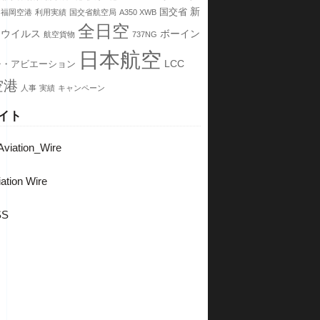
新
国交省
福岡空港
利用実績
国交省航空局
A350 XWB
全日空
ナウイルス
ボーイン
航空貨物
737NG
日本航空
LCC
チ・アビエーション
空港
人事
実績
キャンペーン
イト
viation_Wire
ation Wire
SS