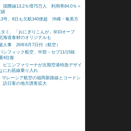
、国際線13.2％増75万人 利用率84.0％＝
実績
13号、8日も欠航340便超 沖縄・奄美方
1タミ、「おにぎりこんが」8/10オープ
北海道食材のオリジナルも
省人事 26年8月7日付（航空）
パシフィック航空、中部－セブ11/19就
週4往復
、ピニンファリーナが次期空港特急デザイ
なにわ筋線乗り入れ
L、マレーシア航空の福岡新路線とコードシ
 訪日客の地方誘客拡大