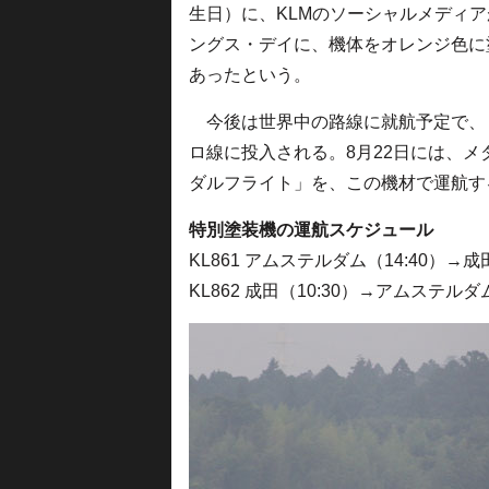
生日）に、KLMのソーシャルメディ
ングス・デイに、機体をオレンジ色に
あったという。
今後は世界中の路線に就航予定で、
ロ線に投入される。8月22日には、
ダルフライト」を、この機材で運航す
特別塗装機の運航スケジュール
KL861 アムステルダム（14:40）→成
KL862 成田（10:30）→アムステルダ