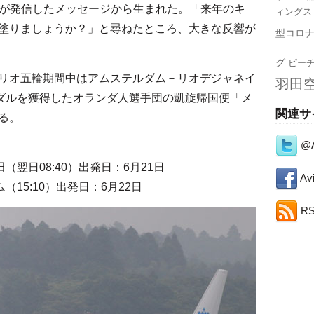
アが発信したメッセージから生まれた。「来年のキ
ィングス
塗りましょうか？」と尋ねたところ、大きな反響が
型コロ
グ
ピー
リオ五輪期間中はアムステルダム－リオデジャネイ
羽田
メダルを獲得したオランダ人選手団の凱旋帰国便「メ
関連サ
る。
@A
田（翌日08:40）出発日：6月21日
Avi
ム（15:10）出発日：6月22日
R